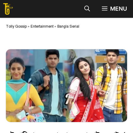
Skip
MENU
to
content
Tolly Gossip
»
Entertainment
»
Bangla Serial