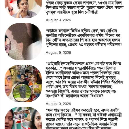
‘লেজ নেড়ে ঘুরতে কেমন লাগছে?’, ‘এখন নাম নিলে
দিন-রাত সবই ভালো কাটে’ পুরনো মন্তব্য টেনে ‘ভালো
তৃণমূল’ সায়নীকে ধুয়ে দিল নেটপাড়া!
August 9, 2026
‘কাউকে জানালে ভিডিও ছড়িয়ে দেব’, ভয় দেখিয়ে
জনপ্রিয় অভিনেত্রীকে একাধিকবার ধ*র্ষণ! দিনের পর
দিন যৌ*ন অ’ত্যাচারের শি’কার হয়ে অবশেষে হলেন
পুলিশের দ্বারস্থ, গ্রেপ্তার ৭৩ বছরের বর্ষীয়ান পরিচালক!
August 9, 2026
“প্রাইমারি ইনভেস্টিগেশনে প্রমাণ লোপাট করে বিগত
সরকার…” অভয়ার মৃ’ত্যুবার্ষিকীতে ‘অন্য দিশা’র
ইঙ্গিত রুদ্রনীলের! আজও মনে পড়লে শিরদাঁড়া বেয়ে
নেমে আসে ঠান্ডা স্রোত! আজকের দিনেই দু’বছর
আগে, আর জি করের নার’কীয় ঘটনায় শিউরে উঠেছিল
গোটা দেশ, তার বিচার অধরা! সরকার বদলেছে,
ক্ষমতায় বিজেপি, এবার তদন্তে আসতে চলেছে বড়
অগ্রগতি? কী জানালেন তারকা বিধায়ক?
August 9, 2026
“মন শান্ত করতে এইসব করতেই হবে, এমন একটা
দলে যোগ দিয়েছে…” না ঘরকা, না ঘাটকা! প্রধানমন্ত্রী
নরেন্দ্র মোদির সঙ্গে সাক্ষাৎ ও পরামর্শ নিয়ে শতাব্দী
রায়ের মন্তব্যে, তাঁর নতুন রাজনৈতিক অবস্থান নিয়ে
চাঁচাছোলা ময়না বন্দোপাধ্যায়! ঠিক কী বললেন