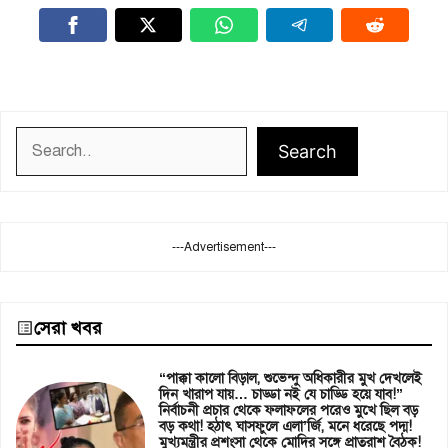
Search
Search
---Advertisement---
সেরা খবর
“পাক্কা কালো বিড়াল, শুভেন্দু অধিকারীর মুখ দেখলেই
দিন খারাপ যায়… চাড্ডা নই যে চাড্ডি হয়ে যাব!”
নির্বাচনী প্রচার থেকে ফলাফলের পরেও মুখে ছিল বড়
বড় কথা! হঠাৎ ঘাসফুলে এলা’র্জি, মনে ধরেছে পদ্ম!
মুখ্যমন্ত্রীর প্রশংসা থেকে মোদির সঙ্গে প্রাতরাশ বৈঠক!