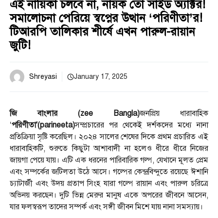
এই নায়িকা চলবে না, নায়ক তো সাইড অ্যাক্টর!
সমালোচনা পেরিয়ে স্বপ্নের উত্থান ‘পরিণীতা’র!
টিআরপি তালিকার শীর্ষে এখন পারুল-রায়ান
জুটি!
Shreyasi
January 17, 2025
জি বাংলার (zee Bangla)
জনপ্রিয় ধারাবাহিক
‘
পরিণীতা'(parineeta)
সম্প্রচারের পর থেকেই দর্শকদের মধ্যে নানা
প্রতিক্রিয়া সৃষ্টি করেছিল। ২০২৪ সালের শেষের দিকে প্রথম প্রচারিত এই
ধারাবাহিকটি, শুরুতে কিছুটা আশাবাদী না হলেও ধীরে ধীরে নিজের
জায়গা পেয়ে যায়। এটি এক ধরনের পারিবারিক গল্প, যেখানে মূলত প্রেম
এবং সম্পর্কের জটিলতা উঠে আসে। গল্পের কেন্দ্রবিন্দুতে রয়েছে ঈশানি
চ্যাটার্জী এবং উদয় প্রতাপ সিংহ যারা গল্পে রায়ান এবং পারুল চরিত্রে
অভিনয় করছেন। দুটি ভিন্ন মেরুর মানুষ একে অপরের জীবনে আসেন,
যার ফলস্বরূপ তাদের সম্পর্ক এবং সঙ্গী জীবন মিশে যায় নানা সমস্যায়।