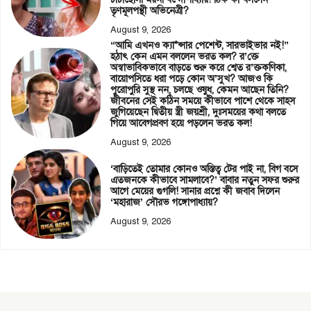
তৃণমূলপন্থী অভিনেত্রী?
August 9, 2026
“আমি এখনও ক্যা*ন্সার পেশেন্ট, সারভাইভার নই!”
হঠাৎ কেন এমন বললেন ভরত কল? র’ক্তে
অস্বাভাবিকভাবে বাড়তে শুরু করে শ্বেত র’ক্তকণিকা,
বায়োপসিতে ধরা পড়ে কোন অ’সুখ? আজও কি
পুরোপুরি সুস্থ নন, চলছে ওষুধ, কেমন আছেন তিনি?
জীবনের সেই কঠিন সময়ে কীভাবে পাশে থেকে সাহস
জুগিয়েছেন দ্বিতীয় স্ত্রী জয়শ্রী, দুঃসময়ের কথা বলতে
গিয়ে আবেগপ্রবণ হয়ে পড়লেন ভরত কল!
August 9, 2026
‘বাড়িতেই তোমার কোনও অস্তিত্ব টের পাই না, বিগ বসে
এতজনকে কীভাবে সামলাবে?’ বাবার নতুন সফর শুরুর
আগে মেয়ের গুগলি! সানার প্রশ্নে কী জবাব দিলেন
‘মহারাজ’ সৌরভ গঙ্গোপাধ্যায়?
August 9, 2026