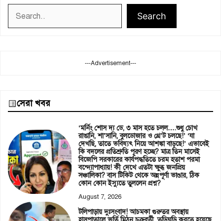
Search
Search
---Advertisement---
সেরা খবর
‘মর্নিং শোস দ্য ডে, ৩ মাস হতে চলল….শুধু চোখ
রাঙানি, শা’সানি, বুলডোজার ও থ্রে’ট চলছে!’ ‘যা
দেখছি, তাতে ভবিষ্যৎ নিয়ে আশঙ্কা বাড়ছে!’ এভাবেই
কি বদলের প্রতিশ্রুতি পূরণ হচ্ছে? মাত্র তিন মাসেই
বিজেপি সরকারের কার্যপদ্ধতিতে চরম হতাশ পরমা
বন্দ্যোপাধ্যায়! কী দেখে এতটা ক্ষুব্ধ জনপ্রিয়
সঞ্চালিকা? বাস টিকিট থেকে অন্নপূর্ণা ভাণ্ডার, ঠিক
কোন কোন ইস্যুতে তুললেন প্রশ্ন?
August 7, 2026
টলিপাড়ায় দুঃসংবাদ! আচমকা গুরুতর অবস্থায়
হাসপাতালে ভর্তি মিঠুন চক্রবর্তী, তড়িঘড়ি করতে হয়েছে