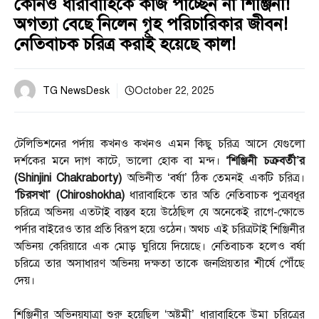
কোনও ধারাবাহিকে কাজ পাচ্ছেন না শিঞ্জিনী!
অগত্যা বেছে নিলেন গৃহ পরিচারিকার জীবন!
নেতিবাচক চরিত্র করাই হয়েছে কাল!
TG NewsDesk
October 22, 2025
টেলিভিশনের পর্দায় কখনও কখনও এমন কিছু চরিত্র আসে যেগুলো
দর্শকের মনে দাগ কাটে, ভালো হোক বা মন্দ।
‘শিঞ্জিনী চক্রবর্তী’র
(Shinjini Chakraborty)
অভিনীত ‘বর্ষা’ ঠিক তেমনই একটি চরিত্র।
‘চিরসখা’ (Chiroshokha)
ধারাবাহিকে তার অতি নেতিবাচক পুত্রবধূর
চরিত্রে অভিনয় এতটাই বাস্তব হয়ে উঠেছিল যে অনেকেই রাগে-ক্ষোভে
পর্দার বাইরেও তার প্রতি বিরূপ হয়ে ওঠেন। অথচ এই চরিত্রটাই শিঞ্জিনীর
অভিনয় কেরিয়ারে এক মোড় ঘুরিয়ে দিয়েছে। নেতিবাচক হলেও বর্ষা
চরিত্রে তার অসাধারণ অভিনয় দক্ষতা তাকে জনপ্রিয়তার শীর্ষে পৌঁছে
দেয়।
শিঞ্জিনীর অভিনয়যাত্রা শুরু হয়েছিল ‘অষ্টমী’ ধারাবাহিকে উমা চরিত্রের