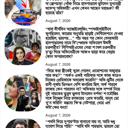
অ’স্ত্রোপচার! খোঁজ নিতে হাসপাতালে ছুটলেন মুখ্যমন্ত্রী
শুভেন্দু অধিকারী! এখন কেমন আছেন মহাগুরু? কী
হয়েছে তাঁর?
August 7, 2026
“বাবা দীর্ঘদিন অ্যাঙ্কাইলোজিং স্পন্ডাইলাইটিসে
ভুগছিলেন, কারোর অনুমতি ছাড়াই ভেন্টিলেশনে দেওয়া
হয়েছিল, তারপর…” পাঁচ বছর পর কোন বেসরকারি
হাসপাতালের নামে বি*স্ফোরক অভিযোগ ঊষসী
চক্রবর্তীর? সিপিআইএমের নেতা শ্যামল চক্রবর্তীর
মৃ’ত্যু ঘিরে অভিনেত্রীকে আজও তাড়া করে বেড়ায়
কোন অপরাধবোধ?
August 7, 2026
“বিয়ে করা স্ত্রীকেই ভুলে গেলেন, প্রমোশনের অজুহাত
আর কত?” “অর্কও একই নায়িকার সঙ্গে কাজ করেও
নিজের প্রেমিকাকে অবহেলা করেনি!” অভি-ছুটির থেকে
রানী-দূর্জয় তিনগুন বেশি জনপ্রিয় ছিল, অর্ক পারলে
রণজয় কেন পারলেন না? অভিকার সঙ্গে সম্পর্ক নিয়ে
দুই নায়কের তুমুল তুলনা টানলেন দর্শক! শ্যামৌপ্তির
সঙ্গে বিচ্ছেদ নিয়ে রণজয়ের ‘প্রেম করেছি, মানুষ তো
খু’ন করিনি’ মন্তব্যে ক্ষি’প্ত নেটপাড়া, ধেয়ে এল
কটা’ক্ষের বন্যা!
August 7, 2026
“পদবি দিয়ে সুপারস্টার বানানো যায় না, আমি শুধু
সুযোগ দিতে পারি!” “আমি যদি পারতাম, তাহলে তো