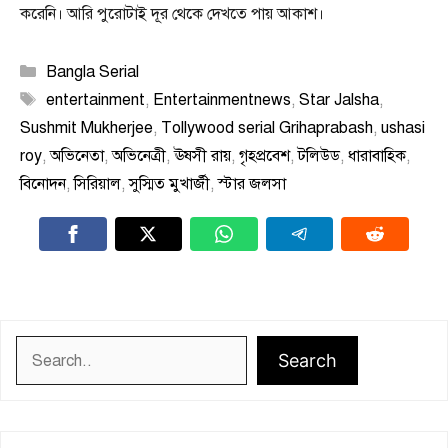
করেনি। আরি পুরোটাই দূর থেকে দেখতে পায় আকাশ।
Categories
Bangla Serial
Tags
entertainment
,
Entertainmentnews
,
Star Jalsha
,
Sushmit Mukherjee
,
Tollywood serial Grihaprabash
,
ushasi
roy
,
অভিনেতা
,
অভিনেত্রী
,
ঊষসী রায়
,
গৃহপ্রবেশ
,
টলিউড
,
ধারাবাহিক
,
বিনোদন
,
সিরিয়াল
,
সুস্মিত মুখার্জী
,
স্টার জলসা
Search
Search