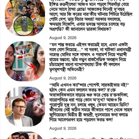
ইঙ্গিত রুদ্রনীলের! আজও মনে পড়লে শিরদাঁড়া বেয়ে
নেমে আসে ঠান্ডা স্রোত! আজকের দিনেই দু’বছর
আগে, আর জি করের নার’কীয় ঘটনায় শিউরে উঠেছিল
গোটা দেশ, তার বিচার অধরা! সরকার বদলেছে,
ক্ষমতায় বিজেপি, এবার তদন্তে আসতে চলেছে বড়
অগ্রগতি? কী জানালেন তারকা বিধায়ক?
August 9, 2026
“মন শান্ত করতে এইসব করতেই হবে, এমন একটা
দলে যোগ দিয়েছে…” না ঘরকা, না ঘাটকা! প্রধানমন্ত্রী
নরেন্দ্র মোদির সঙ্গে সাক্ষাৎ ও পরামর্শ নিয়ে শতাব্দী
রায়ের মন্তব্যে, তাঁর নতুন রাজনৈতিক অবস্থান নিয়ে
চাঁচাছোলা ময়না বন্দোপাধ্যায়! ঠিক কী বললেন
তৃণমূলপন্থী অভিনেত্রী?
August 9, 2026
“আমি এখনও ক্যা*ন্সার পেশেন্ট, সারভাইভার নই!”
হঠাৎ কেন এমন বললেন ভরত কল? র’ক্তে
অস্বাভাবিকভাবে বাড়তে শুরু করে শ্বেত র’ক্তকণিকা,
বায়োপসিতে ধরা পড়ে কোন অ’সুখ? আজও কি
পুরোপুরি সুস্থ নন, চলছে ওষুধ, কেমন আছেন তিনি?
জীবনের সেই কঠিন সময়ে কীভাবে পাশে থেকে সাহস
জুগিয়েছেন দ্বিতীয় স্ত্রী জয়শ্রী, দুঃসময়ের কথা বলতে
গিয়ে আবেগপ্রবণ হয়ে পড়লেন ভরত কল!
August 9, 2026