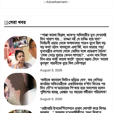
---Advertisement---
সেরা খবর
“পাক্কা কালো বিড়াল, শুভেন্দু অধিকারীর মুখ দেখলেই
দিন খারাপ যায়… চাড্ডা নই যে চাড্ডি হয়ে যাব!”
নির্বাচনী প্রচার থেকে ফলাফলের পরেও মুখে ছিল বড়
বড় কথা! হঠাৎ ঘাসফুলে এলা’র্জি, মনে ধরেছে পদ্ম!
মুখ্যমন্ত্রীর প্রশংসা থেকে মোদির সঙ্গে প্রাতরাশ বৈঠক!
‘লেজ নেড়ে ঘুরতে কেমন লাগছে?’, ‘এখন নাম নিলে
দিন-রাত সবই ভালো কাটে’ পুরনো মন্তব্য টেনে ‘ভালো
তৃণমূল’ সায়নীকে ধুয়ে দিল নেটপাড়া!
August 9, 2026
‘কাউকে জানালে ভিডিও ছড়িয়ে দেব’, ভয় দেখিয়ে
জনপ্রিয় অভিনেত্রীকে একাধিকবার ধ*র্ষণ! দিনের পর
দিন যৌ*ন অ’ত্যাচারের শি’কার হয়ে অবশেষে হলেন
পুলিশের দ্বারস্থ, গ্রেপ্তার ৭৩ বছরের বর্ষীয়ান পরিচালক!
August 9, 2026
“প্রাইমারি ইনভেস্টিগেশনে প্রমাণ লোপাট করে বিগত
সরকার…” অভয়ার মৃ’ত্যুবার্ষিকীতে ‘অন্য দিশা’র