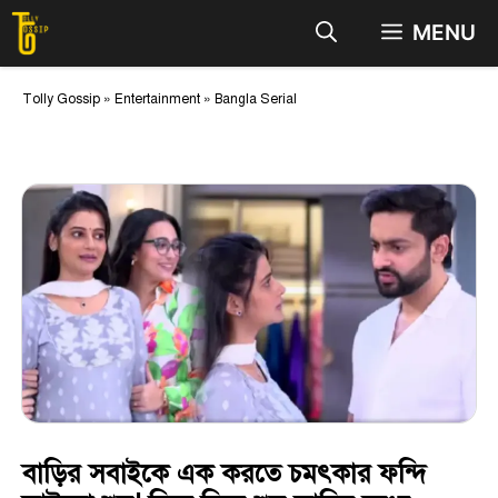
Skip
MENU
to
content
Tolly Gossip
»
Entertainment
»
Bangla Serial
বাড়ির সবাইকে এক করতে চমৎকার ফন্দি