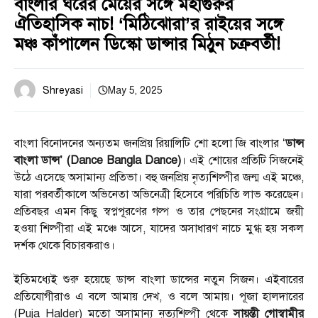
বাংলার ঘরের মেয়ের সঙ্গে মহাগুরুর
ঐতিহাসিক নাচ! ‘মিঠিঝোরা’র রাইয়ের সঙ্গে
মঞ্চ কাঁপালেন ডিস্কো ডান্সার মিঠুন চক্রবর্তী!
Shreyasi
May 5, 2025
বাংলা বিনোদনের অন্যতম জনপ্রিয় রিয়ালিটি শো হলো জি বাংলার ‘
ডান্স
বাংলা ডান্স’ (Dance Bangla Dance)
। এই শোয়ের প্রতিটি সিজনেই
উঠে এসেছে অসামান্য প্রতিভা। বহু জনপ্রিয় নৃত্যশিল্পীর জন্ম এই মঞ্চে,
যারা পরবর্তীকালে অভিনেতা অভিনেত্রী হিসেবে পরিচিতি লাভ করেছেন।
প্রতিবছর এমন কিছু স্বপ্নপূরণের গল্প ও তার পেছনের সংগ্রামে জয়ী
হওয়া শিল্পীরা এই মঞ্চে আসে, যাদের অসাধারণ নাচে মুগ্ধ হয় সকল
দর্শক থেকে বিচারকরাও।
ইতিমধ্যেই শুরু হয়েছে ডান্স বাংলা ডান্সের নতুন সিজন। এইবারের
প্রতিযোগীরাও এ বলে আমায় দেখ, ও বলে আমায়। পূজা হালদারের
(Puja Halder) মতো অসামান্য নৃত্যশিল্পী থেকে
সায়ন্তী গোস্বামীর