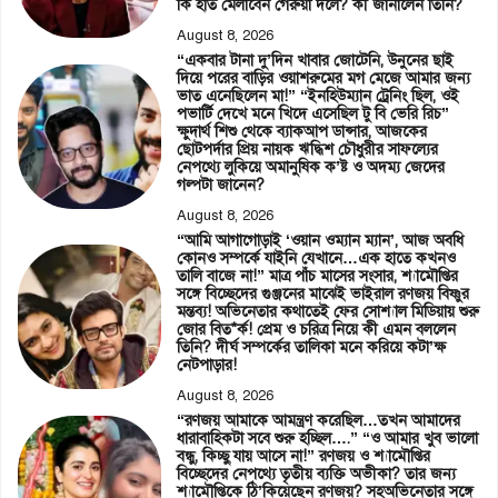
কি হাত মেলাবেন গেরুয়া দলে? কী জানালেন তিনি?
August 8, 2026
“একবার টানা দু’দিন খাবার জোটেনি, উনুনের ছাই
দিয়ে পরের বাড়ির ওয়াশরুমের মগ মেজে আমার জন্য
ভাত এনেছিলেন মা!” “ইনহিউম্যান ট্রেনিং ছিল, ওই
পভার্টি দেখে মনে খিদে এসেছিল টু বি ভেরি রিচ”
ক্ষুদার্থ শিশু থেকে ব্যাকআপ ডান্সার, আজকের
ছোটপর্দার প্রিয় নায়ক ঋদ্ধিশ চৌধুরীর সাফল্যের
নেপথ্যে লুকিয়ে অমানুষিক ক’ষ্ট ও অদম্য জেদের
গল্পটা জানেন?
August 8, 2026
“আমি আগাগোড়াই ‘ওয়ান ওম্যান ম্যান’, আজ অবধি
কোনও সম্পর্কে যাইনি যেখানে…এক হাতে কখনও
তালি বাজে না!” মাত্র পাঁচ মাসের সংসার, শ্যামৌপ্তির
সঙ্গে বিচ্ছেদের গুঞ্জনের মাঝেই ভাইরাল রণজয় বিষ্ণুর
মন্তব্য! অভিনেতার কথাতেই ফের সোশ্যাল মিডিয়ায় শুরু
জোর বিত*র্ক! প্রেম ও চরিত্র নিয়ে কী এমন বললেন
তিনি? দীর্ঘ সম্পর্কের তালিকা মনে করিয়ে কটা’ক্ষ
নেটপাড়ার!
August 8, 2026
“রণজয় আমাকে আমন্ত্রণ করেছিল…তখন আমাদের
ধারাবাহিকটা সবে শুরু হচ্ছিল….” “ও আমার খুব ভালো
বন্ধু, কিচ্ছু যায় আসে না!” রণজয় ও শ্যামৌপ্তির
বিচ্ছেদের নেপথ্যে তৃতীয় ব্যক্তি অভীকা? তার জন্য
শ্যামৌপ্তিকে ঠি’কিয়েছেন রণজয়? সহঅভিনেতার সঙ্গে