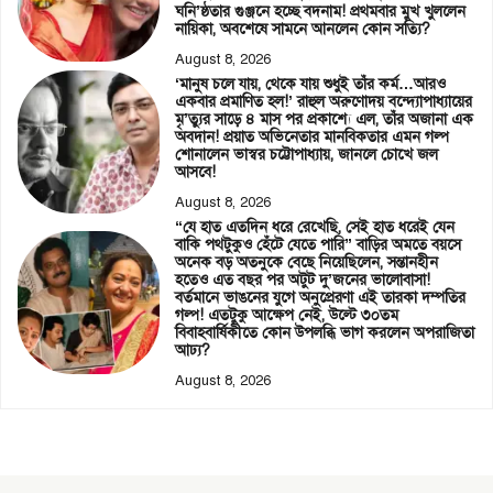
ঘনি’ষ্ঠতার গুঞ্জনে হচ্ছে বদনাম! প্রথমবার মুখ খুললেন
নায়িকা, অবশেষে সামনে আনলেন কোন সত্যি?
August 8, 2026
‘মানুষ চলে যায়, থেকে যায় শুধুই তাঁর কর্ম…আরও
একবার প্রমাণিত হল!’ রাহুল অরুণোদয় বন্দ্যোপাধ্যায়ের
মৃ’ত্যুর সাড়ে ৪ মাস পর প্রকাশ্যে এল, তাঁর অজানা এক
অবদান! প্রয়াত অভিনেতার মানবিকতার এমন গল্প
শোনালেন ভাস্বর চট্টোপাধ্যায়, জানলে চোখে জল
আসবে!
August 8, 2026
“যে হাত এতদিন ধরে রেখেছি, সেই হাত ধরেই যেন
বাকি পথটুকুও হেঁটে যেতে পারি” বাড়ির অমতে বয়সে
অনেক বড় অতনুকে বেছে নিয়েছিলেন, সন্তানহীন
হতেও এত বছর পর অটুট দু’জনের ভালোবাসা!
বর্তমানে ভাঙনের যুগে অনুপ্রেরণা এই তারকা দম্পতির
গল্প! এতটুকু আক্ষেপ নেই, উল্টে ৩০তম
বিবাহবার্ষিকীতে কোন উপলব্ধি ভাগ করলেন অপরাজিতা
আঢ্য?
August 8, 2026