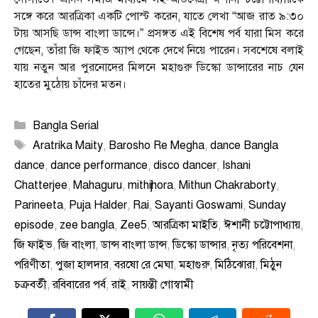
সঙ্গে করে আরত্রিকা একটি পোস্ট করেন, যাতে লেখা “আজ রাত ৯:৩০
টায় আসছি ডান্স বাংলা ডান্সে।” প্রসঙ্গত এই বিশেষ পর্ব যারা মিস করে
গেছেন, তাঁরা জি ফাইভ অ্যাপ থেকে দেখে নিয়ে পারেন। সবশেষে বলাই
যায় নতুন আর পুরনোদের মিলনে মহাগুরু ডিস্কো ডান্সারের নাচ যেন
হাতের মুঠোয় চাঁদের মতন।
Categories
Bangla Serial
Tags
Aratrika Maity
,
Barosho Re Megha
,
dance Bangla
dance
,
dance performance
,
disco dancer
,
Ishani
Chatterjee
,
Mahaguru
,
mithijhora
,
Mithun Chakraborty
,
Parineeta
,
Puja Halder
,
Rai
,
Sayanti Goswami
,
Sunday
episode
,
zee bangla
,
Zee5
,
আরত্রিকা মাইতি
,
ঈশানী চট্টোপাধ্যায়
,
জি ফাইভ
,
জি বাংলা
,
ডান্স বাংলা ডান্স
,
ডিস্কো ডান্সার
,
নৃত্য পরিবেশনা
,
পরিণীতা
,
পুজা হালদার
,
বরষো রে মেঘা
,
মহাগুরু
,
মিঠিঝোরা
,
মিঠুন
চক্রবর্তী
,
রবিবারের পর্ব
,
রাই
,
সায়ন্তী গোস্বামী