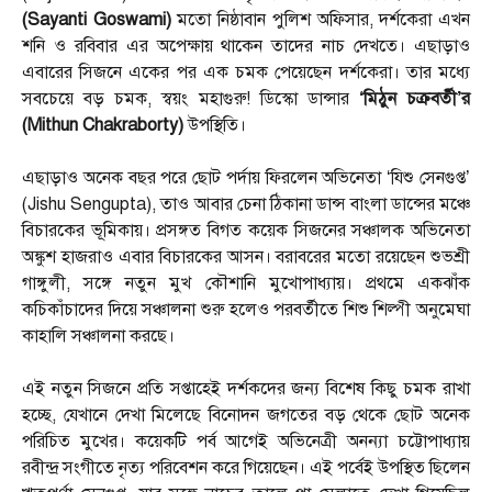
(Sayanti Goswami)
মতো নিষ্ঠাবান পুলিশ অফিসার, দর্শকেরা এখন
শনি ও রবিবার এর অপেক্ষায় থাকেন তাদের নাচ দেখতে। এছাড়াও
এবারের সিজনে একের পর এক চমক পেয়েছেন দর্শকেরা। তার মধ্যে
সবচেয়ে বড় চমক, স্বয়ং মহাগুরু! ডিস্কো ডান্সার
‘মিঠুন চক্রবর্তী’র
(Mithun Chakraborty)
উপস্থিতি।
এছাড়াও অনেক বছর পরে ছোট পর্দায় ফিরলেন অভিনেতা ‘যিশু সেনগুপ্ত’
(Jishu Sengupta), তাও আবার চেনা ঠিকানা ডান্স বাংলা ডান্সের মঞ্চে
বিচারকের ভূমিকায়। প্রসঙ্গত বিগত কয়েক সিজনের সঞ্চালক অভিনেতা
অঙ্কুশ হাজরাও এবার বিচারকের আসন। বরাবরের মতো রয়েছেন শুভশ্রী
গাঙ্গুলী, সঙ্গে নতুন মুখ কৌশানি মুখোপাধ্যায়। প্রথমে একঝাঁক
কচিকাঁচাদের দিয়ে সঞ্চালনা শুরু হলেও পরবর্তীতে শিশু শিল্পী অনুমেঘা
কাহালি সঞ্চালনা করছে।
এই নতুন সিজনে প্রতি সপ্তাহেই দর্শকদের জন্য বিশেষ কিছু চমক রাখা
হচ্ছে, যেখানে দেখা মিলেছে বিনোদন জগতের বড় থেকে ছোট অনেক
পরিচিত মুখের। কয়েকটি পর্ব আগেই অভিনেত্রী অনন্যা চট্টোপাধ্যায়
রবীন্দ্র সংগীতে নৃত্য পরিবেশন করে গিয়েছেন। এই পর্বেই উপস্থিত ছিলেন