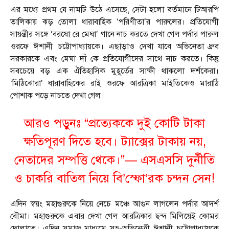
এর মধ্যে প্রথম যে নামটি উঠে এসেছে, সেটা হলো বর্তমানে টিআরপি
তালিকায় ঝড় তোলা ধারাবাহিক ‘পরিণীতা’র পারুলের। প্রতিযোগী
সায়ন্তীর সঙ্গে ‘বরষো রে মেঘা’ গানে নাচ করতে দেখা গেল পর্দার পারুল
ওরফে ঈশানী চট্টোপাধ্যায়কে। এছাড়াও দেখা যাবে অভিনেতা ধ্রুব
সরকারকে এবং মেঘা দাঁ কে প্রতিযোগীদের সাথে নাচ করতে। কিন্তু
সবচেয়ে বড় এক ঐতিহাসিক মুহূর্তের সাক্ষী থাকলো দর্শকেরা।
‘মিঠিঝোরা’ ধারাবাহিকের রাই ওরফে আরত্রিকা মাইতিকেও মারাঠি
পোশাক পড়ে নাচতে দেখা গেল।
আরও পড়ুনঃ
“প্রত্যেককে দুই কোটি টাকা
ক্ষতিপূরণ দিতে হবে। ট্যাক্সের টাকায় নয়,
নেতাদের সম্পত্তি থেকে।”— এসএসসি দুর্নীতি
ও চাকরি বাতিল নিয়ে বি’স্ফো’রক চন্দন সেন!
এদিন স্বয়ং মহাগুরুকে নিয়ে নেচে মঞ্চে আগুন লাগলেন পর্দার আদর্শ
বৌমা। মহাগুরুকে এবার দেখা গেল আরত্রিকার ছন্দ মিলিয়েই কোমর
দোলাতে। এদিন সমাজ মাধ্যমে সহ-অভিনেত্রী ঈশানী চট্টোপাধ্যায়কে