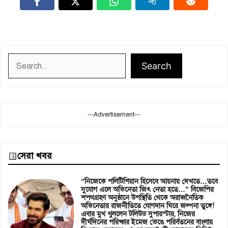
Search
Search
---Advertisement---
সেরা খবর
“নিজেকে পলিটিশিয়ান হিসেবে আয়নায় দেখতে…তবে
সুযোগ এলে অভিনেতা জিৎ নেতা হতে…” বিজেপির
শপথগ্রহণ অনুষ্ঠানে উপস্থিতি থেকে অরাজনৈতিক
অভিনেতার রাজনীতিতে যোগদান ঘিরে জল্পনা তুঙ্গে!
এবার মুখ খুললেন টলিউড সুপারস্টার, নিজের
দীর্ঘদিনের পরিষ্কার ইমেজ ভেঙে পরির্বতনের বাংলায়