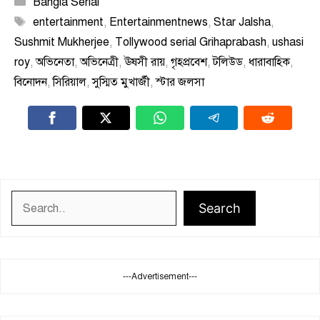
Categories
Bangla Serial
Tags
entertainment
,
Entertainmentnews
,
Star Jalsha
,
Sushmit Mukherjee
,
Tollywood serial Grihaprabash
,
ushasi
roy
,
অভিনেতা
,
অভিনেত্রী
,
ঊষসী রায়
,
গৃহপ্রবেশ
,
টলিউড
,
ধারাবাহিক
,
বিনোদন
,
সিরিয়াল
,
সুস্মিত মুখার্জী
,
স্টার জলসা
Search
Search
---Advertisement---