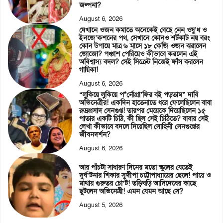
জল্পনা?
August 6, 2026
যেখানে ওজন কমাতে অনেকেই বেছে নেন ওষু’ধ ও
ইনজে’কশনের পথ, সেখানে কোনও শর্টকাট নয় বরং
কোন উপায়ে মাত্র ৬ মাসে ১৮ কেজি ওজন ঝরালেন
জোজো? পঞ্চাশ পেরিয়েও কীভাবে করলেন এই
অবিশ্বাস্য বদল? সেই সিক্রেট নিজেই ফাঁস করলেন
গায়িকা!
August 6, 2026
“লুকিয়ে লুকিয়ে প*র্নোগ্রা’ফির বই পড়তাম” দাবি
অভিনেত্রীর! একদিন হাতেনাতে ধরে ফেলেছিলেন বাবা
রুদ্রপ্রসাদ সেনগুপ্ত! তারপর মেয়েকে দিয়েছিলেন ১৫
পাতার একটি চিঠি, কী ছিল সেই চিঠিতে? বাবার সেই
লেখা কীভাবে বদলে দিয়েছিল সোহিনী সেনগুপ্তের
জীবনদর্শন?
August 6, 2026
আর পাঁচটা সাধারণ দিনের মতো স্কুলের যেতেই
দুর্ঘ’টনার শিকার সুদীপা চট্টোপাধ্যায়ের ছেলে! পায়ে ও
মাথায় গুরুতর চো’ট! তড়িঘড়ি আদিদেবের কাছে
ছুটলেন অভিনেত্রী! এমন যেমন আছে সে?
August 5, 2026