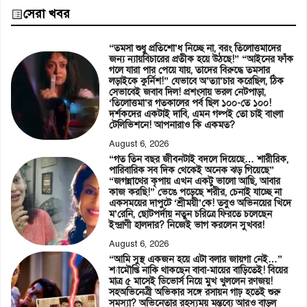
সেরা খবর
“তমসা শুধু প্রতিশো’ধ নিচ্ছে না, বরং তিলোত্তমাদের
জন্য ন্যায়বিচারের প্রতীক হয়ে উঠছে!” “আইনের ফাঁক
গলে যারা পার পেয়ে যায়, তাদের বিরুদ্ধে তমসার
লড়াইকে কুর্নিশ!” যেভাবে অ’ত্যা’চার করেছিল, ঠিক
সেভাবেই জবাব দিল! প্রশংসায় ভরল নেটপাড়া,
‘তিলোত্তমা’র গতকালের পর্ব ছিল ১০০-তে ১০০!
দর্শকদের একটাই দাবি, এমন গল্পই তো চাই বাংলা
টেলিভিশনে! আপনারাও কি একমত?
August 6, 2026
“গত তিন বছর জীবনটাই বদলে দিয়েছে… শারীরিক,
পারিবারিক সব দিক থেকেই অনেক ঝড় গিয়েছে”
“জগন্নাথের কৃপায় এখন একটু ভালো আছি, আবার
কাজ করছি!” ভেঙে পড়েছে শরীর, চেনাই যাচ্ছে না
একসময়ের দাপুটে ‘শ্রীময়ী’কে! তবুও অভিনয়ের খিদে
ম’রেনি, ছোটপর্দায় নতুন চরিত্রে ফিরতে চলেছেন
ইন্দ্রাণী হালদার? নিজেই ভাগ করলেন সুখবর!
August 6, 2026
“আমি সুস্থ একজন হয়ে এটা বলার জায়গা নেই…”
শ্যামৌপ্তি নাকি থাকছেন বাবা-মায়ের বাড়িতেই! বিয়ের
মাত্র ৫ মাসেই ডিভোর্স নিয়ে মুখ খুললেন রণজয়!
সহঅভিনেত্রী অভিকার সঙ্গে রসায়ন গাঢ় হতেই শুরু
সমস্যা? অভিনেতার রহস্যময় মন্তব্যে আরও বাড়ল