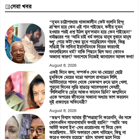
সেরা খবর
“সুমন চট্টোপাধ্যায় থাকাকালীন কেউ বলেনি হিন্দু
ব্রা’হ্মণ হয়ে কেন এই গান গাইছেন, কবীর সুমন
হওয়ার পরই প্রশ্ন উঠল মুস’লমান হয়ে কেন গাইছেন!”
ধর্মান্তরের পর ‘আমি চাই ধর্ম বলতে মানুষ বুঝবে মানুষ
শুধু’ গেয়ে কটা’ক্ষের মুখে পড়েছিলেন গায়ক, কিন্তু
সত্যিই কি সাবিনা ইয়াসমিনকে বিয়ের কারণেই
বদলেছিলেন ধর্ম? নাকি পিছনে ছিল অন্য কোনও
অজানা কারণ? অবশেষে নিজেই জানালেন আসল কথা!
August 8, 2026
একই দিনে জন্ম, সম্পর্কও যেন মা-মেয়ের! ছোট্ট
চুমকিকে মেয়ের মতো আগলে রাখতেন লিলি,
আউটডোরে শাসন থেকে মেকআপ রুমে তাস খেলা,
পুরনো দিনের স্মৃতি হাতড়ে আবেগপ্রবণ দেবশ্রী,
‘লিলিমাসি’র স্নেহে আজও ভাসেন তিনি? জন্মদিনে
একে অপরের জীবনের অজানা অধ্যায় ভাগ করলেন
দুই প্রজন্মের অভিনেত্রী?
August 8, 2026
“স্বরূপ বিশ্বাস আমার শ্লী*লতাহা’নি করেননি, ওঁর সঙ্গে
কোনওদিন সামনাসামনি কথাই হয়নি!” “আমি ‘ভয়
আউট ভরসা ইন’-দের প্ররোচনায় পা দিয়ে কেস
করেছিলাম…উনি অকারণে জেল খাটছেন, কিছু না
করেও বদনাম হয়েছে” হঠাৎ মামলা তুলে নিয়ে