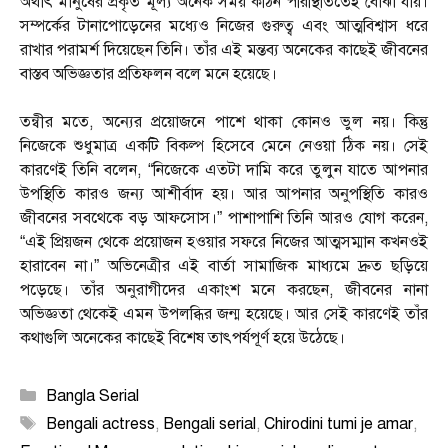
অর্থাৎ মানুষের প্রকৃত মূল্য অনেক সময় কঠিন পরিস্থিতিতেই বোঝা যায়।
সম্পর্কের টানাপোড়েনের মধ্যেও নিজের গুরুত্ব এবং আত্মবিশ্বাস ধরে
রাখার পরামর্শ দিয়েছেন তিনি। তাঁর এই মন্তব্য অনেকের কাছেই জীবনের
বাস্তব অভিজ্ঞতার প্রতিফলন বলে মনে হয়েছে।
তন্বীর মতে, অন্যের প্রয়োজনে পাশে থাকা কোনও ভুল নয়। কিন্তু
নিজেকে শুধুমাত্র একটি বিকল্প হিসেবে মেনে নেওয়া ঠিক নয়। সেই
কারণেই তিনি বলেন, “নিজেকে এতটা দামি করে তুলুন যাতে আপনার
উপস্থিতি কারও জন্য আশীর্বাদ হয়। আর আপনার অনুপস্থিতি কারও
জীবনের সবথেকে বড় আফসোস।” পাশাপাশি তিনি আরও যোগ করেন,
“এই প্রিয়জন থেকে প্রয়োজন হওয়ার সফরে নিজের আত্মসম্মান কখনওই
হারাবেন না।” অভিনেত্রীর এই বার্তা সামাজিক মাধ্যমে দ্রুত ছড়িয়ে
পড়েছে। তাঁর অনুরাগীদের একাংশ মনে করছেন, জীবনের নানা
অভিজ্ঞতা থেকেই এমন উপলব্ধির জন্ম হয়েছে। আর সেই কারণেই তাঁর
কথাগুলি অনেকের কাছেই বিশেষ তাৎপর্যপূর্ণ হয়ে উঠেছে।
Categories
Bangla Serial
Tags
Bengali actress
,
Bengali serial
,
Chirodini tumi je amar
,