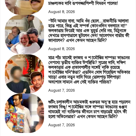
চাঞ্চল্যকর দাবি রূপসজ্জাশিল্পী সিমরন পালের!
August 8, 2026
“উনি আমার বাবা, আমি ওঁর ছেলে…রাজনীতি আলাদা
হতে পারে, কিন্তু এই সম্পর্ক কোনওদিন বদলাবে না!”
কলকাতায় ফিরেই আর এক মুহূর্ত দেরি নয়, মিঠুনকে
দেখতে হাসপাতালে ছুটলেন দেব! আবেগঘন বার্তায় কী
জানালেন? এখন কেমন আছেন তিনি?
August 8, 2026
মাত্র পাঁচ মাসেই রণজয় ও শ্যামৌপ্তির দাম্পত্য ভাঙনের
নেপথ্যে তৃতীয় ব্যক্তির উপস্থিতি? সূত্রের দাবি, দক্ষিণ
কলকাতার এক প্রভাবশালীর সঙ্গেই নাকি রয়েছে
শ্যামৌপ্তির ঘনি*ষ্ঠতা? এতদিন দোষ গিয়েছিল অভিকার
ঘাড়ে! এবার নতুন দাবি ঘিরে তোলপাড় টলিপাড়া!
অবশেষে সামনে এল সেই ব্যক্তির পরিচয়?
August 7, 2026
শুটিং চলাকালীন আচমকাই গুরুতর অসু’স্থ হয়ে পড়লেন
রণজয় বিষ্ণু! শ্যামৌপ্তির সঙ্গে দাম্পত্য ভাঙনের গুঞ্জন
থামছেই না! ব্যক্তিগত জীবনে চাপ বাড়তেই হঠাৎ কী
হলো অভিনেতার? এখন কেমন আছেন তিনি?
August 7, 2026