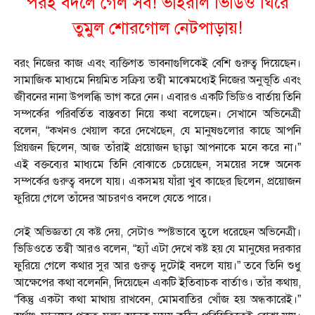
পরই বদলে গেল সব! ভাইরাল ভিডিও ঘিরে
তুমুল শোরগোল নেটপাড়ায়!
বরং নিজের কাজ এবং ব্যক্তিগত ভাবনাগুলিকেই বেশি গুরুত্ব দিয়েছেন।
সামাজিক মাধ্যমে নিয়মিত সক্রিয় তন্বী মাঝেমধ্যেই নিজের অনুভূতি এবং
জীবনের নানা উপলব্ধি ভাগ করে নেন। এবারও একটি ভিডিও বার্তায় তিনি
সম্পর্কের পরিবর্তিত বাস্তবতা নিয়ে কথা বলেছেন। সেখানে অভিনেত্রী
বলেন, “কখনও খেয়াল করে দেখেছেন, যে মানুষগুলোর কাছে আপনি
প্রিয়জন ছিলেন, আজ তাঁরাই প্রয়োজন ছাড়া আপনাকে মনে করে না।”
এই বক্তব্যের মাধ্যমে তিনি বোঝাতে চেয়েছেন, সময়ের সঙ্গে অনেক
সম্পর্কের গুরুত্ব বদলে যায়। একসময় যাঁরা খুব কাছের ছিলেন, প্রয়োজন
ফুরিয়ে গেলে তাঁদের আচরণও বদলে যেতে পারে।
সেই অভিজ্ঞতা যে কষ্ট দেয়, সেটাও স্পষ্টভাবে তুলে ধরেছেন অভিনেত্রী।
ভিডিওতে তন্বী আরও বলেন, “হ্যাঁ এটা দেখে কষ্ট হয় যে মানুষের দরকার
ফুরিয়ে গেলে কথার সুর আর গুরুত্ব দুটোই বদলে যায়।” তবে তিনি শুধু
আক্ষেপের কথা বলেননি, দিয়েছেন একটি ইতিবাচক বার্তাও। তাঁর কথায়,
“কিন্তু একটা কথা মাথায় রাখবেন, মোমবাতির খোঁজ হয় অন্ধকারেই।”