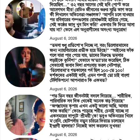
দিয়েছিল…” ৩২ বছর আগের সেই ছবি পোস্ট করে
আবেগঘন মীর! রেডিও জীবনের শুরুর স্মৃতি ভাগ করে
কী লিখলেন অভিনেতা-সঞ্চালক? ‘আপনি চলে যাওয়ার
পর রবিবারের গল্পগুলোর রোমাঞ্চটাই হারিয়ে গেছে,
সেই কণ্ঠের জাদু খুব মিস করি!’ একবার কি ফিরে আসা
যায় না? ভেসে এল অনুরাগীদের অসংখ্য অনুরোধ!
August 6, 2026
“তমসা শুধু প্রতিশো’ধ নিচ্ছে না, বরং তিলোত্তমাদের
জন্য ন্যায়বিচারের প্রতীক হয়ে উঠছে!” “আইনের ফাঁক
গলে যারা পার পেয়ে যায়, তাদের বিরুদ্ধে তমসার
লড়াইকে কুর্নিশ!” যেভাবে অ’ত্যা’চার করেছিল, ঠিক
সেভাবেই জবাব দিল! প্রশংসায় ভরল নেটপাড়া,
‘তিলোত্তমা’র গতকালের পর্ব ছিল ১০০-তে ১০০!
দর্শকদের একটাই দাবি, এমন গল্পই তো চাই বাংলা
টেলিভিশনে! আপনারাও কি একমত?
August 6, 2026
“গত তিন বছর জীবনটাই বদলে দিয়েছে… শারীরিক,
পারিবারিক সব দিক থেকেই অনেক ঝড় গিয়েছে”
“জগন্নাথের কৃপায় এখন একটু ভালো আছি, আবার
কাজ করছি!” ভেঙে পড়েছে শরীর, চেনাই যাচ্ছে না
একসময়ের দাপুটে ‘শ্রীময়ী’কে! তবুও অভিনয়ের খিদে
ম’রেনি, ছোটপর্দায় নতুন চরিত্রে ফিরতে চলেছেন
ইন্দ্রাণী হালদার? নিজেই ভাগ করলেন সুখবর!
August 6, 2026