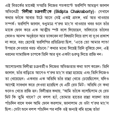
এই বিতর্কের মাঝেই সম্প্রতি নিজের পডকাস্টে স্বরলিপি আমন্ত্রণ জানান
অভিনেত্রী
‘বিদীপ্তা চক্রবর্তী’কে (Bidipta Chakraborty)
। সেখানে
কথার ফাঁকে আবার উঠে আসে সেই একই প্রসঙ্গ, ধর্ম আর খাওয়ার
সম্পর্ক। স্বরলিপি জানান, শুধুমাত্র গ’রুর মাং’স খাওয়ার খবর শুনে তাঁর
মাকে ফোন করে এক আত্মীয় স্পষ্ট বলে দিয়েছেন, ভবিষ্যতে তাঁদের
কোনও আনন্দ অনুষ্ঠানে আর ডাকবেন না! বিষয়টা নিয়ে রাগ বা দুঃখ প্রকাশ
না করে, বরং হেসেই স্বরলিপির প্রতিক্রিয়া ছিল, “এতে তো আমার লাভ!
উপহার দেওয়ার খরচ বাঁচবে।” কথার মধ্যে দিয়েই তিনি বুঝিয়ে দেন, এই
ধরনের সামাজিক চাপকে তিনি আর খুব একটা গুরুত্ব দিতে রাজি নন।
আলোচনায় বিদীপ্তা চক্রবর্তীও নিজের অভিজ্ঞতার কথা ভাগ করেন। তিনি
জানান, তাঁর বাড়িতে আগেও গ’রুর মাং’স রান্না হয়েছে এবং তিনি নিজেও
তা খেয়েছেন। একবার এক অতিথি তাঁর রান্না খেতে চেয়েছিলেন, যদিও
আগেই সাবধান করে দেওয়া হয়েছিল যে এটি রেড মিট। অতিথি সে কথা
শুনেও খেতে রাজি হন। বিদীপ্তার কথায়, “আমি তাঁকে বলেছিলাম যে রেড
মিট কি তুমি খাবে? সে বলল হ্যাঁ, তোমার হাতের রান্না দারুন! তার
পাঁচদিন বাদে যখন আমি ফোন করলাম, জানালাম যে ওটা গ’রুর মাং’স
ছিল। সেটা শুনে বলল পাঁচদিন পর নাকি ওই জন্যই বমি হচ্ছে তাঁর!