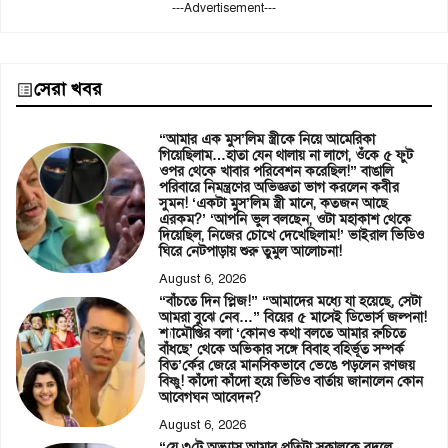
---Advertisement---
সেরা খবর
“আমার এক মুস’লিম স্ত্রীকে নিয়ে আমেরিকা
গিয়েছিলাম…হাতা যেন থালায় না লাগে, ওঁকে ৫ ফুট
ওপর থেকে খাবার পরিবেশন করেছিল!” বাঙালি
পরিবারে নিমন্ত্রণের অভিজ্ঞতা ভাগ করলেন কবীর
সুমন! ‘একটা মুস’লিম স্ত্রী মানে, কতজন আছে
এরকম?’ ‘আপনি ভুল বলছেন, ওটা মহাকাশ থেকে
দিয়েছিল, নিজের চোখে দেখেছিলাম!’ ভাইরাল ভিডিও
ঘিরে নেটপাড়ায় শুরু তুমুল আলোচনা!
August 6, 2026
“বাঁচতে দিন প্লিজ!” “আমাদের মধ্যে যা হয়েছে, সেটা
আমরা বুঝে নেব…” বিয়ের ৫ মাসেই ডিভোর্স জল্পনা!
শ্যামৌপ্তির বলা ‘কোনও কথা বলতে আমার রুচিতে
বাঁধছে’ থেকে অভিকার সঙ্গে বিবাহ বহির্ভূত সম্পর্ক
বিত’র্কের জেরে মানসিকভাবে ভেঙে পড়লেন রণজয়
বিষ্ণু! কাঁদো কাঁদো হয়ে ভিডিও বার্তায় জানালেন কোন
আবেগঘন আবেদন?
August 6, 2026
“যে ৩টে অভ্যাস আমার প্রতিটা সকালকে বদলে