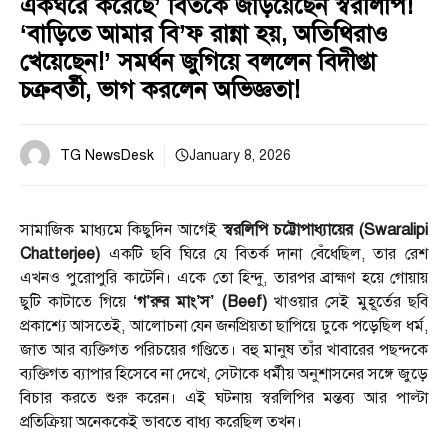
একঘরে করেছে’ বিতর্কে জড়িয়েছেন স্বরলিপি!
‘বাড়িতে আমার বি’ফ রান্না হয়, অতিথিরাও
খেয়েছেন!’ সমর্থন জুগিয়ে বললেন বিদীপ্তা
চক্রবর্তী, ভাগ করলেন অভিজ্ঞতা!
TG NewsDesk
January 8, 2026
সামাজিক মাধ্যমে কিছুদিন আগেই
স্বরলিপি চট্টোপাধ্যায়ের (Swaralipi
Chatterjee)
একটি ছবি ঘিরে যে বিতর্ক দানা বেঁধেছিল, তার রেশ
এখনও পুরোপুরি কাটেনি। একে তো হিন্দু, তারপর ব্রাহ্মণ হয়ে গোয়ায়
ছুটি কাটাতে গিয়ে
‘গ’রুর মাং’স’ (Beef)
খাওয়ার সেই মুহূর্তের ছবি
প্রকাশ্যে আসতেই, আলোচনা যেন জনপ্রিয়তা ছাপিয়ে ঢুকে পড়েছিল ধর্ম,
জাত আর ব্যক্তিগত পরিচয়ের গণ্ডিতে। বহু মানুষ তাঁর খাবারের পছন্দকে
ব্যক্তিগত ব্যাপার হিসেবে না দেখে, সেটাকে ধর্মীয় অনুশাসনের সঙ্গে জুড়ে
বিচার করতে শুরু করেন। এই ঘটনায় স্বরলিপির মন্তব্য আর পাল্টা
প্রতিক্রিয়া অনেককেই ভাবতে বাধ্য করেছিল তখন।