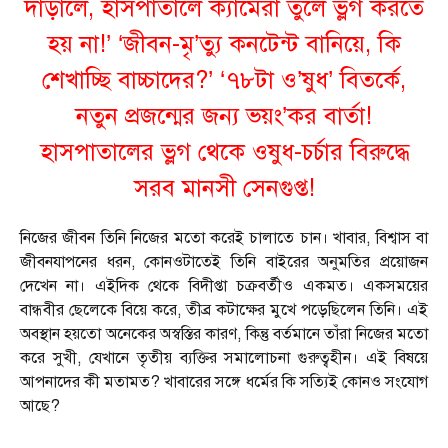
দাঁড়ালে, হাসপাতালে ক্যামেরা তুলে ভ্লগ করতে
হয় না!’ ‘জীবন-মৃ’ত্যু কনটেন্ট বানিয়ে, কি
শেখাচ্ছি বাচ্চাদের?’ ‘৭৮টা ও’ষুধ’ বিতর্কে,
নতুন প্রজন্মের জন্য ভয়ং’কর বার্তা!
হাসপাতালের ভ্লগ থেকে ওষুধ-চর্চার বিরুদ্ধে
সরব মানসী সেনগুপ্ত!
নিজের জীবন তিনি নিজের মতো করেই চালাতে চান। খাবার, বিশ্বাস বা
জীবনযাপনের ধরন, কোনওটাতেই তিনি বাইরের অনুমতির প্রয়োজন
দেখেন না। এইদিক থেকে বিদীপ্তা চক্রবর্তীও একমত। একসময়ের
বান্ধবীর ছেলেকে বিয়ে করে, তীব্র কটাক্ষের মুখে পড়েছিলেন তিনি। এই
অবস্থান হয়তো অনেকের অস্বস্তির কারণ, কিন্তু বর্তমানে তাঁরা নিজের মতো
করে সুখী, যেখানে তৃতীয় ব্যক্তির সমালোচনা গুরুত্বহীন। এই বিষয়ে
আপনাদের কী মতামত? খাবারের সঙ্গে ধর্মের কি সত্যিই কোনও সংযোগ
আছে?