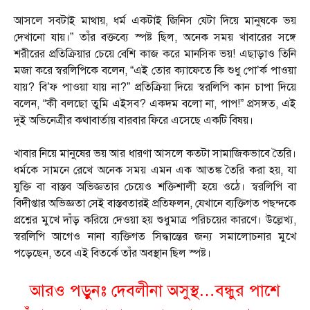
আসলে সবটাই মাথায়, ধর্ম একটাই জিনিস যেটা দিয়ে মানুষকে ভয়
দেখানো যায়।” তাঁর বক্তব্যে স্পষ্ট ছিল, অনেক সময় খাবারের সঙ্গে
শরীরের প্রতিক্রিয়ার চেয়ে বেশি কাজ করে মানসিক ভয়! এছাড়াও তিনি
মজা করে স্বরলিপিকে বলেন, “এই তোর ক্যাফেতে কি শুধু পো’র্ক পাওয়া
যায়? বি’ফ পাওয়া যায় না?” প্রতিক্রিয়া দিয়ে স্বরলিপি কান চাপা দিয়ে
বলেন, “কী বলছো তুমি এইসব? একদম বলো না, পাপ!” প্রসঙ্গত, এই
দুই অভিনেত্রীর কথাবার্তায় বারবার ফিরে এসেছে একটি বিষয়।
খাবার নিয়ে মানুষের ভয় আর ধারণা আসলে কতটা সামাজিকভাবে তৈরি।
ধর্মকে সামনে রেখে অনেক সময় এমন এক আতঙ্ক তৈরি করা হয়, যা
যুক্তি বা বাস্তব অভিজ্ঞতার চেয়েও শক্তিশালী হয়ে ওঠে। স্বরলিপি বা
বিদীপ্তার অভিজ্ঞতা সেই বাস্তবতারই প্রতিফলন, যেখানে ব্যক্তিগত পছন্দকে
প্রশ্নের মুখে দাঁড় করিয়ে দেওয়া হয় শুধুমাত্র পরিচয়ের কারণে। উল্লেখ্য,
স্বরলিপি আগেও নানা ব্যক্তিগত সিদ্ধান্তের জন্য সমালোচনার মুখে
পড়েছেন, তবে এই বিতর্কে তাঁর অবস্থান ছিল স্পষ্ট।
আরও পড়ুনঃ দেবলীনা অসুস্থ…বন্ধুর পাশে