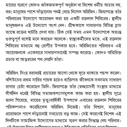
মায়ের স্মরণে কোনও জাঁকজমকপূর্ণ অনুষ্ঠান বা বিশেষ ধর্মীয় আচার নয়,
বরং মানুষের পাশে দাঁড়ানোর পথই বেছে নিলেন অরিজিৎ। জিয়াগঞ্জে তাঁর
পরিবারের উদ্যোগে আয়োজন করা হয় একটি রক্তদান শিবিরের। স্থানীয়
মানুষজনও এই উদ্যোগে অংশ নেন। গ্রীষ্মকালে সাধারণত বিভিন্ন ব্লাড
ব্যাঙ্কে রক্তের ঘাটতি দেখা যায়। ঠিক সেই সময় এমন উদ্যোগকে অত্যন্ত
গুরুত্বপূর্ণ বলেই মনে করছেন অনেকে। স্বাস্থ্যকর্মীদের মতে, এই রক্তদান
শিবিরের মাধ্যমে বহু রোগীর উপকার হবে। অরিজিতের পরিবারও এই
আয়োজনকে একেবারে সাধারণভাবেই সম্পন্ন করেছে। কোনও অতিরিক্ত
প্রচার বা আড়ম্বরের পথ নেয়নি তাঁরা।
অরিজিৎ সিংহ বরাবরই প্রচারের আলো থেকে দূরে থাকতে পছন্দ করেন।
বলিউডের প্রথম সারির গায়ক হয়েও ব্যক্তিগত জীবনকে সবসময় সাধারণ
রাখার চেষ্টা করেছেন তিনি। জিয়াগঞ্জে তাঁর স্বেচ্ছাসেবী সংস্থার মাধ্যমে
দীর্ঘদিন ধরেই বিভিন্ন সমাজকল্যাণমূলক কাজ করা হয়। স্থানীয় সূত্রে
জানা গিয়েছে, মায়ের মৃত্যুবার্ষিকী উপলক্ষে এবারের রক্তদান শিবিরের
পরিকল্পনাও করেছিলেন অরিজিৎ নিজেই। তাঁর বিশ্বাস, মানুষের
প্রয়োজনে পাশে দাঁড়ানোই সবচেয়ে বড় কাজ। সেই কারণেই বিশেষ এই
দিনটিকে সামাজিক উদ্যোগের মাধ্যমে স্মরণ করার সিদ্ধান্ত নেয় পরিবার।