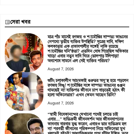
সেরা খবর
মাত্র পাঁচ মাসেই রণজয় ও শ্যামৌপ্তির দাম্পত্য ভাঙনের
নেপথ্যে তৃতীয় ব্যক্তির উপস্থিতি? সূত্রের দাবি, দক্ষিণ
কলকাতার এক প্রভাবশালীর সঙ্গেই নাকি রয়েছে
শ্যামৌপ্তির ঘনি*ষ্ঠতা? এতদিন দোষ গিয়েছিল অভিকার
ঘাড়ে! এবার নতুন দাবি ঘিরে তোলপাড় টলিপাড়া!
অবশেষে সামনে এল সেই ব্যক্তির পরিচয়?
August 7, 2026
শুটিং চলাকালীন আচমকাই গুরুতর অসু’স্থ হয়ে পড়লেন
রণজয় বিষ্ণু! শ্যামৌপ্তির সঙ্গে দাম্পত্য ভাঙনের গুঞ্জন
থামছেই না! ব্যক্তিগত জীবনে চাপ বাড়তেই হঠাৎ কী
হলো অভিনেতার? এখন কেমন আছেন তিনি?
August 7, 2026
“স্বামী বিবেকানন্দের দেখানো পথেই চলতে চাই
এবার…” ব্যতিক্রমী জীবনদর্শন আর জীবনযাপনের
ভাবনায় বারবার মুগ্ধ করেন, এবারও তার ব্যতিক্রম হল
না! পরবর্তী জীবনের পরিকল্পনা নিয়ে অভিনেতা মুখ
খুলতেই হইচই! আধ্যাত্মিকতার পথে হাঁটার ইঙ্গিত, তবে