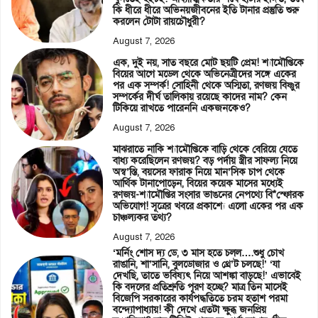
কি ধীরে ধীরে অভিনয়জীবনের ইতি টানার প্রস্তুতি শুরু
করলেন টোটা রায়চৌধুরী?
August 7, 2026
এক, দুই নয়, সাত বছরে মোট ছয়টি প্রেম! শ্যামৌপ্তিকে
বিয়ের আগে মডেল থেকে অভিনেত্রীদের সঙ্গে একের
পর এক সম্পর্ক! সোহিনী থেকে অস্মিতা, রণজয় বিষ্ণুর
সম্পর্কের দীর্ঘ তালিকায় রয়েছে কাদের নাম? কেন
টিকিয়ে রাখতে পারেননি একজনকেও?
August 7, 2026
মাঝরাতে নাকি শ্যামৌপ্তিকে বাড়ি থেকে বেরিয়ে যেতে
বাধ্য করেছিলেন রণজয়? বড় পর্দায় স্ত্রীর সাফল্য নিয়ে
অস্ব’স্তি, বয়সের ফারাক নিয়ে মান’সিক চাপ থেকে
আর্থিক টানাপোড়েন, বিয়ের কয়েক মাসের মধ্যেই
রণজয়-শ্যামৌপ্তির সংসার ভাঙনের নেপথ্যে বি*স্ফোরক
অভিযোগ! সূত্রের খবরে প্রকাশ্যে এলো একের পর এক
চাঞ্চল্যকর তথ্য?
August 7, 2026
‘মর্নিং শোস দ্য ডে, ৩ মাস হতে চলল….শুধু চোখ
রাঙানি, শা’সানি, বুলডোজার ও থ্রে’ট চলছে!’ ‘যা
দেখছি, তাতে ভবিষ্যৎ নিয়ে আশঙ্কা বাড়ছে!’ এভাবেই
কি বদলের প্রতিশ্রুতি পূরণ হচ্ছে? মাত্র তিন মাসেই
বিজেপি সরকারের কার্যপদ্ধতিতে চরম হতাশ পরমা
বন্দ্যোপাধ্যায়! কী দেখে এতটা ক্ষুব্ধ জনপ্রিয়