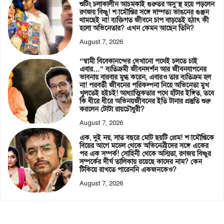
শুটিং চলাকালীন আচমকাই গুরুতর অসু’স্থ হয়ে পড়লেন
রণজয় বিষ্ণু! শ্যামৌপ্তির সঙ্গে দাম্পত্য ভাঙনের গুঞ্জন
থামছেই না! ব্যক্তিগত জীবনে চাপ বাড়তেই হঠাৎ কী
হলো অভিনেতার? এখন কেমন আছেন তিনি?
August 7, 2026
“স্বামী বিবেকানন্দের দেখানো পথেই চলতে চাই
এবার…” ব্যতিক্রমী জীবনদর্শন আর জীবনযাপনের
ভাবনায় বারবার মুগ্ধ করেন, এবারও তার ব্যতিক্রম হল
না! পরবর্তী জীবনের পরিকল্পনা নিয়ে অভিনেতা মুখ
খুলতেই হইচই! আধ্যাত্মিকতার পথে হাঁটার ইঙ্গিত, তবে
কি ধীরে ধীরে অভিনয়জীবনের ইতি টানার প্রস্তুতি শুরু
করলেন টোটা রায়চৌধুরী?
August 7, 2026
এক, দুই নয়, সাত বছরে মোট ছয়টি প্রেম! শ্যামৌপ্তিকে
বিয়ের আগে মডেল থেকে অভিনেত্রীদের সঙ্গে একের
পর এক সম্পর্ক! সোহিনী থেকে অস্মিতা, রণজয় বিষ্ণুর
সম্পর্কের দীর্ঘ তালিকায় রয়েছে কাদের নাম? কেন
টিকিয়ে রাখতে পারেননি একজনকেও?
August 7, 2026