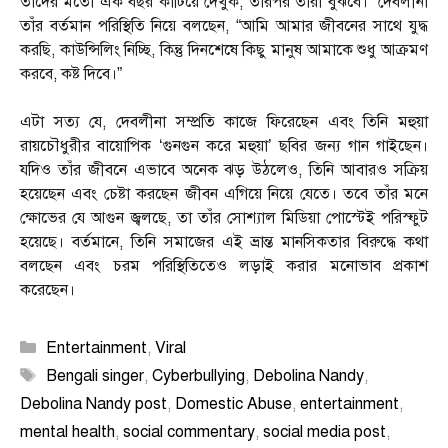
তাদের মতো এক বছর কাটিয়ে দেখুক, তারপর তারা বুঝবে।” দেবলীনা
তাঁর বর্তমান পরিস্থিতি নিয়ে বলছেন, “আমি আমার জীবনের সাথে যুদ্ধ
করছি, কাউন্সিলিং নিচ্ছি, কিন্তু দিনশেষে কিছু মানুষ আমাকে শুধু আক্রমণ
করবে, কষ্ট দিবে।”
এটা সত্য যে, দেবলীনা সম্প্রতি কাজে ফিরেছেন এবং তিনি মহুয়া
রায়চৌধুরীর বায়োপিক ‘গুনগুন করে মহুয়া’ ছবির জন্য গান গাইছেন।
যদিও তাঁর জীবনে এভাবে অনেক ঝড় উঠলেও, তিনি আবারও সক্রিয়
হয়েছেন এবং চেষ্টা করছেন জীবন এগিয়ে নিয়ে যেতে। তবে তাঁর মনে
ক্ষোভের যে আগুন জ্বলছে, তা তাঁর সোশ্যাল মিডিয়া পোস্টেই পরিস্ফুট
হয়েছে। বর্তমানে, তিনি সমাজের এই ভ্রান্ত মানসিকতার বিরুদ্ধে কথা
বলছেন এবং চরম পরিস্থিতিতেও লড়াই করার মনোভাব প্রকাশ
করেছেন।
Categories
Entertainment
,
Viral
Tags
Bengali singer
,
Cyberbullying
,
Debolina Nandy
,
Debolina Nandy post
,
Domestic Abuse
,
entertainment
,
mental health
,
social commentary
,
social media post
,