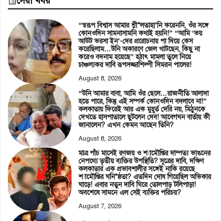
সেরা খবর
“স্বরূপ বিশ্বাস আমার শ্লী*লতাহা’নি করেননি, ওঁর সঙ্গে
কোনওদিন সামনাসামনি কথাই হয়নি!” “আমি ‘ভয়
আউট ভরসা ইন’-দের প্ররোচনায় পা দিয়ে কেস
করেছিলাম…উনি অকারণে জেল খাটছেন, কিছু না
করেও বদনাম হয়েছে” হঠাৎ মামলা তুলে নিয়ে
চাঞ্চল্যকর দাবি রূপসজ্জাশিল্পী সিমরন পালের!
August 8, 2026
“উনি আমার বাবা, আমি ওঁর ছেলে…রাজনীতি আলাদা
হতে পারে, কিন্তু এই সম্পর্ক কোনওদিন বদলাবে না!”
কলকাতায় ফিরেই আর এক মুহূর্ত দেরি নয়, মিঠুনকে
দেখতে হাসপাতালে ছুটলেন দেব! আবেগঘন বার্তায় কী
জানালেন? এখন কেমন আছেন তিনি?
August 8, 2026
মাত্র পাঁচ মাসেই রণজয় ও শ্যামৌপ্তির দাম্পত্য ভাঙনের
নেপথ্যে তৃতীয় ব্যক্তির উপস্থিতি? সূত্রের দাবি, দক্ষিণ
কলকাতার এক প্রভাবশালীর সঙ্গেই নাকি রয়েছে
শ্যামৌপ্তির ঘনি*ষ্ঠতা? এতদিন দোষ গিয়েছিল অভিকার
ঘাড়ে! এবার নতুন দাবি ঘিরে তোলপাড় টলিপাড়া!
অবশেষে সামনে এল সেই ব্যক্তির পরিচয়?
August 7, 2026