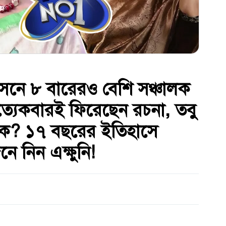
হাসনে ৮ বারেরও বেশি সঞ্চালক
রত্যেকবারই ফিরেছেন রচনা, তবু
ঁকে? ১৭ বছরের ইতিহাসে
 নিন এক্ষুনি!