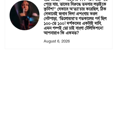
পেয়ে যায়, তাদের বিরুদ্ধে তমসার লড়াইকে
কুর্নিশ!” যেভাবে অ’ত্যা’চার করেছিল, ঠিক
সেভাবেই জবাব দিল! প্রশংসায় ভরল
নেটপাড়া, ‘তিলোত্তমা’র গতকালের পর্ব ছিল
১০০-তে ১০০! দর্শকদের একটাই দাবি,
এমন গল্পই তো চাই বাংলা টেলিভিশনে!
আপনারাও কি একমত?
August 6, 2026