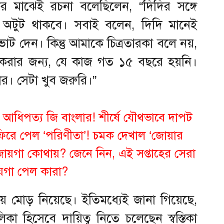
র মাঝেই রচনা বলেছিলেন, “দিদির সঙ্গে
্ক অটুট থাকবে। সবাই বলেন, দিদি মানেই
োট দেন। কিন্তু আমাকে চিত্রতারকা বলে নয়,
করার জন্য, যে কাজ গত ১৫ বছরে হয়নি।
ার। সেটা খুব জরুরি।”
আধিপত্য জি বাংলার! শীর্ষে যৌথভাবে দাপট
ফিরে পেল ‘পরিণীতা’! চমক দেখাল ‘জোয়ার
ি’র জায়গা কোথায়? জেনে নিন, এই সপ্তাহের সেরা
য়গা পেল কারা?
য় মোড় নিয়েছে। ইতিমধ্যেই জানা গিয়েছে,
িকা হিসেবে দায়িত্ব নিতে চলেছেন স্বস্তিকা