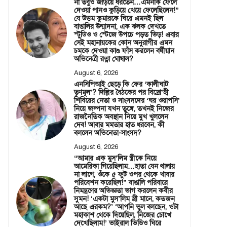
না তবুও জড়িয়ে ধরতেন…এমনকি ফেলে
দেওয়া পানও কুড়িয়ে খেয়ে ফেলেছিলেন!”
যে উত্তম কুমারকে ঘিরে এমনই ছিল
বাঙালির উন্মাদনা, এক ঝলক দেখতে
স্টুডিও ও স্টেজে উপচে পড়ত ভিড়! এবার
সেই মহানায়কের কোন অনুরাগীর এমন
চমকে দেওয়া কাণ্ড ফাঁস করলেন বর্ষীয়ান
অভিনেত্রী রত্না ঘোষাল?
August 6, 2026
এনসিপিআই ছেড়ে কি ফের ‘কালীঘাট
তৃণমূল’? দিল্লির বৈঠকের পর বিদ্রো’হী
শিবিরের নেতা ও সাংসদদের ‘ঘর ওয়াপসি’
নিয়ে জল্পনা যখন তুঙ্গে, তখনই নিজের
রাজনৈতিক অবস্থান নিয়ে মুখ খুললেন
দেব! আবার মমতার হাত ধরবেন, কী
বললেন অভিনেতা-সাংসদ?
August 6, 2026
“আমার এক মুস’লিম স্ত্রীকে নিয়ে
আমেরিকা গিয়েছিলাম…হাতা যেন থালায়
না লাগে, ওঁকে ৫ ফুট ওপর থেকে খাবার
পরিবেশন করেছিল!” বাঙালি পরিবারে
নিমন্ত্রণের অভিজ্ঞতা ভাগ করলেন কবীর
সুমন! ‘একটা মুস’লিম স্ত্রী মানে, কতজন
আছে এরকম?’ ‘আপনি ভুল বলছেন, ওটা
মহাকাশ থেকে দিয়েছিল, নিজের চোখে
দেখেছিলাম!’ ভাইরাল ভিডিও ঘিরে