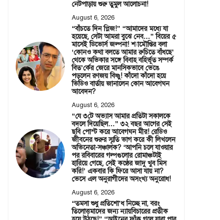
নেটপাড়ায় শুরু তুমুল আলোচনা!
August 6, 2026
“বাঁচতে দিন প্লিজ!” “আমাদের মধ্যে যা
হয়েছে, সেটা আমরা বুঝে নেব…” বিয়ের ৫
মাসেই ডিভোর্স জল্পনা! শ্যামৌপ্তির বলা
‘কোনও কথা বলতে আমার রুচিতে বাঁধছে’
থেকে অভিকার সঙ্গে বিবাহ বহির্ভূত সম্পর্ক
বিত’র্কের জেরে মানসিকভাবে ভেঙে
পড়লেন রণজয় বিষ্ণু! কাঁদো কাঁদো হয়ে
ভিডিও বার্তায় জানালেন কোন আবেগঘন
আবেদন?
August 6, 2026
“যে ৩টে অভ্যাস আমার প্রতিটা সকালকে
বদলে দিয়েছিল…” ৩২ বছর আগের সেই
ছবি পোস্ট করে আবেগঘন মীর! রেডিও
জীবনের শুরুর স্মৃতি ভাগ করে কী লিখলেন
অভিনেতা-সঞ্চালক? ‘আপনি চলে যাওয়ার
পর রবিবারের গল্পগুলোর রোমাঞ্চটাই
হারিয়ে গেছে, সেই কণ্ঠের জাদু খুব মিস
করি!’ একবার কি ফিরে আসা যায় না?
ভেসে এল অনুরাগীদের অসংখ্য অনুরোধ!
August 6, 2026
“তমসা শুধু প্রতিশো’ধ নিচ্ছে না, বরং
তিলোত্তমাদের জন্য ন্যায়বিচারের প্রতীক
হয়ে উঠছে!” “আইনের ফাঁক গলে যারা পার