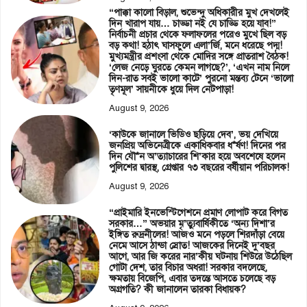
“পাক্কা কালো বিড়াল, শুভেন্দু অধিকারীর মুখ দেখলেই
দিন খারাপ যায়… চাড্ডা নই যে চাড্ডি হয়ে যাব!”
নির্বাচনী প্রচার থেকে ফলাফলের পরেও মুখে ছিল বড়
বড় কথা! হঠাৎ ঘাসফুলে এলা’র্জি, মনে ধরেছে পদ্ম!
মুখ্যমন্ত্রীর প্রশংসা থেকে মোদির সঙ্গে প্রাতরাশ বৈঠক!
‘লেজ নেড়ে ঘুরতে কেমন লাগছে?’, ‘এখন নাম নিলে
দিন-রাত সবই ভালো কাটে’ পুরনো মন্তব্য টেনে ‘ভালো
তৃণমূল’ সায়নীকে ধুয়ে দিল নেটপাড়া!
August 9, 2026
‘কাউকে জানালে ভিডিও ছড়িয়ে দেব’, ভয় দেখিয়ে
জনপ্রিয় অভিনেত্রীকে একাধিকবার ধ*র্ষণ! দিনের পর
দিন যৌ*ন অ’ত্যাচারের শি’কার হয়ে অবশেষে হলেন
পুলিশের দ্বারস্থ, গ্রেপ্তার ৭৩ বছরের বর্ষীয়ান পরিচালক!
August 9, 2026
“প্রাইমারি ইনভেস্টিগেশনে প্রমাণ লোপাট করে বিগত
সরকার…” অভয়ার মৃ’ত্যুবার্ষিকীতে ‘অন্য দিশা’র
ইঙ্গিত রুদ্রনীলের! আজও মনে পড়লে শিরদাঁড়া বেয়ে
নেমে আসে ঠান্ডা স্রোত! আজকের দিনেই দু’বছর
আগে, আর জি করের নার’কীয় ঘটনায় শিউরে উঠেছিল
গোটা দেশ, তার বিচার অধরা! সরকার বদলেছে,
ক্ষমতায় বিজেপি, এবার তদন্তে আসতে চলেছে বড়
অগ্রগতি? কী জানালেন তারকা বিধায়ক?