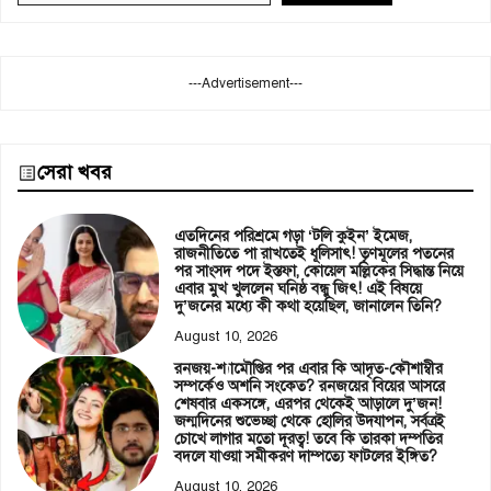
---Advertisement---
সেরা খবর
এতদিনের পরিশ্রমে গড়া ‘টলি কুইন’ ইমেজ,
রাজনীতিতে পা রাখতেই ধূলিসাৎ! তৃণমূলের পতনের
পর সাংসদ পদে ইস্তফা, কোয়েল মল্লিকের সিদ্ধান্ত নিয়ে
এবার মুখ খুললেন ঘনিষ্ঠ বন্ধু জিৎ! এই বিষয়ে
দু’জনের মধ্যে কী কথা হয়েছিল, জানালেন তিনি?
August 10, 2026
রনজয়-শ্যামৌপ্তির পর এবার কি আদৃত-কৌশাম্বীর
সম্পর্কেও অশনি সংকেত? রনজয়ের বিয়ের আসরে
শেষবার একসঙ্গে, এরপর থেকেই আড়ালে দু’জন!
জন্মদিনের শুভেচ্ছা থেকে হোলির উদযাপন, সর্বত্রই
চোখে লাগার মতো দূরত্ব! তবে কি তারকা দম্পতির
বদলে যাওয়া সমীকরণ দাম্পত্যে ফাটলের ইঙ্গিত?
August 10, 2026