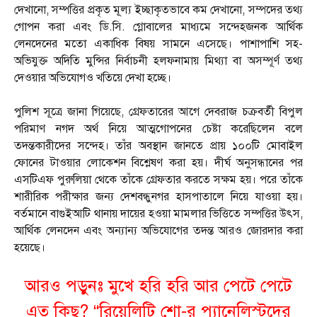
দেখানো, সম্পত্তির প্রকৃত মূল্য ইচ্ছাকৃতভাবে কম দেখানো, সম্পদের তথ্য
গোপন করা এবং ডি.সি. গ্লোবালের মাধ্যমে সন্দেহজনক আর্থিক
লেনদেনের মতো একাধিক বিষয় সামনে এসেছে। পাশাপাশি সহ-
অভিযুক্ত অদিতি মুন্সির নির্বাচনী হলফনামায় মিথ্যা বা অসম্পূর্ণ তথ্য
দেওয়ার অভিযোগও খতিয়ে দেখা হচ্ছে।
পুলিশ সূত্রে জানা গিয়েছে, গ্রেফতারের আগে দেবরাজ চক্রবর্তী বিপুল
পরিমাণ নগদ অর্থ নিয়ে আত্মগোপনের চেষ্টা করেছিলেন বলে
তদন্তকারীদের সন্দেহ। তাঁর অবস্থান জানতে প্রায় ১০০টি মোবাইল
ফোনের টাওয়ার লোকেশন বিশ্লেষণ করা হয়। দীর্ঘ অনুসন্ধানের পর
এসটিএফ পুরুলিয়া থেকে তাঁকে গ্রেফতার করতে সক্ষম হয়। পরে তাঁকে
শারীরিক পরীক্ষার জন্য দেশবন্ধুনগর হাসপাতালে নিয়ে যাওয়া হয়।
বর্তমানে বাগুইআটি থানায় দায়ের হওয়া মামলার ভিত্তিতে সম্পত্তির উৎস,
আর্থিক লেনদেন এবং অন্যান্য অভিযোগের তদন্ত আরও জোরদার করা
হয়েছে।
আরও পড়ুনঃ
মুখে হরি হরি আর পেটে পেটে
এত কিছু? “রিয়েলিটি শো-র প্যানেলিস্টদের