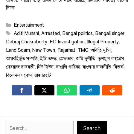
আসতে পারে। তাই এখন গোটা নজর রয়েছে তদন্তের পরবর্তী ধাপের
দিকে।
Categories
Entertainment
Tags
Aditi Munshi
,
Arrested
,
Bengal politics
,
Bengali singer
,
Debraj Chakraborty
,
ED Investigation
,
Illegal Property
,
Land Scam
,
New Town
,
Rajarhat
,
TMC
,
অদিতি মুন্সি
,
আয়বহির্ভূত সম্পত্তি
,
ইডি তদন্ত
,
গ্রেফতার
,
জমি দুর্নীতি
,
তৃণমূল কংগ্রেস
,
দেবরাজ চক্রবর্তী
,
নিউ টাউন
,
বাঙালি গায়িকা
,
বাংলার রাজনীতি
,
বিতর্ক
,
বিনোদন সংবাদ
,
রাজারহাট
Search
Search