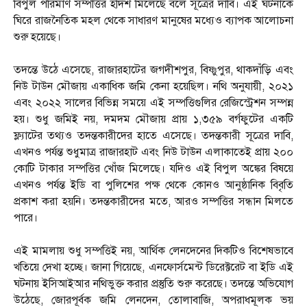
বিপুল পরিমাণ সম্পত্তির হদিশ মিলেছে বলে সূত্রের দাবি। এই ঘটনাকে
ঘিরে রাজনৈতিক মহল থেকে সাধারণ মানুষের মধ্যেও ব্যাপক আলোচনা
শুরু হয়েছে।
তদন্তে উঠে এসেছে, রাজারহাটের জগদীশপুর, বিষ্ণুপুর, থাকদাঁড়ি এবং
নিউ টাউন মৌজায় একাধিক জমি কেনা হয়েছিল। নথি অনুযায়ী, ২০২১
এবং ২০২২ সালের বিভিন্ন সময়ে এই সম্পত্তিগুলির রেজিস্ট্রেশন সম্পন্ন
হয়। শুধু জমিই নয়, দমদম মৌজায় প্রায় ১,৩৫৯ বর্গফুটের একটি
ফ্ল্যাটের তথ্যও তদন্তকারীদের হাতে এসেছে। তদন্তকারী সূত্রের দাবি,
এখনও পর্যন্ত শুধুমাত্র রাজারহাট এবং নিউ টাউন এলাকাতেই প্রায় ২০০
কোটি টাকার সম্পত্তির খোঁজ মিলেছে। যদিও এই বিপুল অঙ্কের বিষয়ে
এখনও পর্যন্ত ইডি বা পুলিশের পক্ষ থেকে কোনও আনুষ্ঠানিক বিবৃতি
প্রকাশ করা হয়নি। তদন্তকারীদের মতে, আরও সম্পত্তির সন্ধান মিলতে
পারে।
এই মামলায় শুধু সম্পত্তিই নয়, আর্থিক লেনদেনের দিকটিও বিশেষভাবে
খতিয়ে দেখা হচ্ছে। জানা গিয়েছে, এনফোর্সমেন্ট ডিরেক্টরেট বা ইডি এই
ঘটনায় ইসিআইআর নথিভুক্ত করার প্রস্তুতি শুরু করেছে। তদন্তে অভিযোগ
উঠেছে, জোরপূর্বক জমি লেনদেন, তোলাবাজি, অপরাধমূলক ভয়