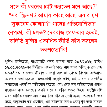
সঙ্গে কী ধরনের চ্যাট করতেন মনে আছে?”
“সব স্ক্রিনশট আমার কাছে আছে, এবার মুখ
লুকাবেন কোথায়?” গানের প্রতিযোগিতার
নেপথ্যে কী চলত? দেবরাজ গ্রেফতার হতেই,
অদিতি মুন্সির একাধিক কীর্তি ফাঁস করলেন
তরুণজ্যোতি!
পুলিশ জানিয়েছে, বাগুইআটি থানার মামলা নম্বর
২০৭/২০২৬
, তারিখ
১২.০৫.২০২৬
-এর ভিত্তিতে এফআইআরে নাম থাকা অভিযুক্ত দেবরাজ
চক্রবর্তীকে ঝাড়খণ্ড সীমান্ত সংলগ্ন এলাকা থেকে বিশেষ অভিযানে
গ্রেফতার করা হয়েছে। তদন্তকারী সংস্থার দাবি, এই মামলায় সংগঠিত
অপরাধের একাধিক অভিযোগ রয়েছে এবং সেই সব অভিযোগের প্রমাণ
সংগ্রহের কাজ চলছে। একই সঙ্গে সম্পত্তির প্রকৃত উৎস, সংশ্লিষ্ট নথি
এবং আর্থিক লেনদেনের সমস্ত দিক খতিয়ে দেখা হচ্ছে। তদন্তকারীদের
মতে, অনুসন্ধান যত এগোবে, এই মামলায় আরও গুরুত্বপূর্ণ তথ্য সামনে