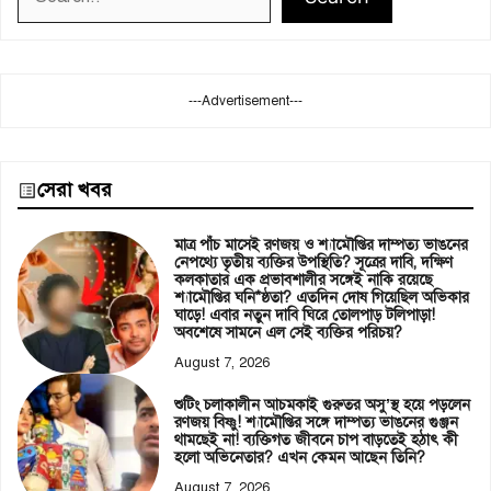
---Advertisement---
সেরা খবর
মাত্র পাঁচ মাসেই রণজয় ও শ্যামৌপ্তির দাম্পত্য ভাঙনের
নেপথ্যে তৃতীয় ব্যক্তির উপস্থিতি? সূত্রের দাবি, দক্ষিণ
কলকাতার এক প্রভাবশালীর সঙ্গেই নাকি রয়েছে
শ্যামৌপ্তির ঘনি*ষ্ঠতা? এতদিন দোষ গিয়েছিল অভিকার
ঘাড়ে! এবার নতুন দাবি ঘিরে তোলপাড় টলিপাড়া!
অবশেষে সামনে এল সেই ব্যক্তির পরিচয়?
August 7, 2026
শুটিং চলাকালীন আচমকাই গুরুতর অসু’স্থ হয়ে পড়লেন
রণজয় বিষ্ণু! শ্যামৌপ্তির সঙ্গে দাম্পত্য ভাঙনের গুঞ্জন
থামছেই না! ব্যক্তিগত জীবনে চাপ বাড়তেই হঠাৎ কী
হলো অভিনেতার? এখন কেমন আছেন তিনি?
August 7, 2026