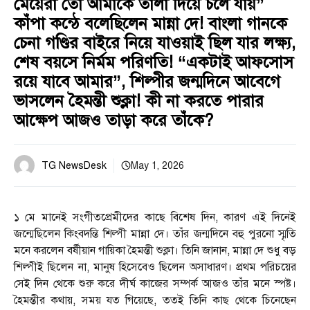
মেয়েরা তো আমাকে তালা দিয়ে চলে যায়”
কাঁপা কন্ঠে বলেছিলেন মান্না দে! বাংলা গানকে
চেনা গণ্ডির বাইরে নিয়ে যাওয়াই ছিল যার লক্ষ্য,
শেষ বয়সে নির্মম পরিণতি! “একটাই আফসোস
রয়ে যাবে আমার”, শিল্পীর জন্মদিনে আবেগে
ভাসলেন হৈমন্তী শুক্লা! কী না করতে পারার
আক্ষেপ আজও তাড়া করে তাঁকে?
TG NewsDesk
May 1, 2026
১ মে মানেই সংগীতপ্রেমীদের কাছে বিশেষ দিন, কারণ এই দিনেই
জন্মেছিলেন কিংবদন্তি শিল্পী মান্না দে। তাঁর জন্মদিনে বহু পুরনো স্মৃতি
মনে করলেন বর্ষীয়ান গায়িকা হৈমন্তী শুক্লা। তিনি জানান, মান্না দে শুধু বড়
শিল্পীই ছিলেন না, মানুষ হিসেবেও ছিলেন অসাধারণ। প্রথম পরিচয়ের
সেই দিন থেকে শুরু করে দীর্ঘ কাজের সম্পর্ক আজও তাঁর মনে স্পষ্ট।
হৈমন্তীর কথায়, সময় যত গিয়েছে, ততই তিনি কাছ থেকে চিনেছেন