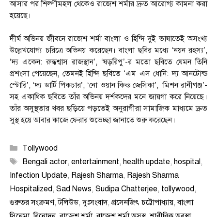
আসার পর শিল্পীমহল থেকেও রাজেশ শর্মার দ্রুত আরোগ্য কামনা করা
হয়েছে।
দীর্ঘ অভিনয় জীবনে রাজেশ শর্মা বাংলা ও হিন্দি দুই ভাষাতেই অসংখ্য
উল্লেখযোগ্য চরিত্রে অভিনয় করেছেন। বাংলা ছবির মধ্যে ‘নয়ন রহস্য’,
‘দ্য একেন: রুদ্ধশ্বাস রাজস্থান’, ‘ষড়রিপু’-র মতো ছবিতে যেমন তিনি
প্রশংসা পেয়েছেন, তেমনই হিন্দি ছবিতে ‘এম এস ধোনি: দ্য আনটোল্ড
স্টোরি’, ‘দ্য ডার্টি পিকচার’, ‘নো ওয়ান কিল্ড জেসিকা’, ‘মিশন রানীগঞ্জ’-
সহ একাধিক ছবিতে তাঁর অভিনয় দর্শকদের মনে জায়গা করে নিয়েছে।
তাঁর অসুস্থতার খবর ছড়িয়ে পড়তেই অনুরাগীরা সামাজিক মাধ্যমে দ্রুত
সুস্থ হয়ে আবার কাজে ফেরার শুভেচ্ছা জানাতে শুরু করেছেন।
Categories
Tollywood
Tags
Bengali actor
,
entertainment
,
health update
,
hospital
,
Infection Update
,
Rajesh Sharma
,
Rajesh Sharma
Hospitalized
,
Sad News
,
Sudipa Chatterjee
,
tollywood
,
গুরুতর সংক্রমণ
,
টলিউড
,
দুঃসংবাদ
,
প্রসেনজিৎ চট্টোপাধ্যায়
,
বাংলা
সিনেমা
,
বিনোদন
,
রাজেশ শর্মা
,
রাজেশ শর্মা অসুস্থ
,
শারীরিক অবস্থা
,