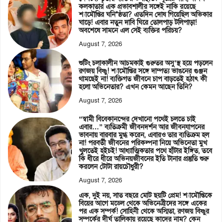
কলকাতার এক প্রভাবশালীর সঙ্গেই নাকি রয়েছে
শ্যামৌপ্তির ঘনি*ষ্ঠতা? এতদিন দোষ গিয়েছিল অভিকার
ঘাড়ে! এবার নতুন দাবি ঘিরে তোলপাড় টলিপাড়া!
অবশেষে সামনে এল সেই ব্যক্তির পরিচয়?
August 7, 2026
শুটিং চলাকালীন আচমকাই গুরুতর অসু’স্থ হয়ে পড়লেন
রণজয় বিষ্ণু! শ্যামৌপ্তির সঙ্গে দাম্পত্য ভাঙনের গুঞ্জন
থামছেই না! ব্যক্তিগত জীবনে চাপ বাড়তেই হঠাৎ কী
হলো অভিনেতার? এখন কেমন আছেন তিনি?
August 7, 2026
“স্বামী বিবেকানন্দের দেখানো পথেই চলতে চাই
এবার…” ব্যতিক্রমী জীবনদর্শন আর জীবনযাপনের
ভাবনায় বারবার মুগ্ধ করেন, এবারও তার ব্যতিক্রম হল
না! পরবর্তী জীবনের পরিকল্পনা নিয়ে অভিনেতা মুখ
খুলতেই হইচই! আধ্যাত্মিকতার পথে হাঁটার ইঙ্গিত, তবে
কি ধীরে ধীরে অভিনয়জীবনের ইতি টানার প্রস্তুতি শুরু
করলেন টোটা রায়চৌধুরী?
August 7, 2026
এক, দুই নয়, সাত বছরে মোট ছয়টি প্রেম! শ্যামৌপ্তিকে
বিয়ের আগে মডেল থেকে অভিনেত্রীদের সঙ্গে একের
পর এক সম্পর্ক! সোহিনী থেকে অস্মিতা, রণজয় বিষ্ণুর
সম্পর্কের দীর্ঘ তালিকায় রয়েছে কাদের নাম? কেন