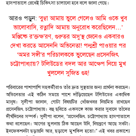
হাসপাতালে রেখেই চিকিৎসা চালানো হবে বলে জানা গেছে।
আরও পড়ুন:
‘বুম্বা আমায় ভুলে গেলেও আমি ওকে খুব
ভালোবাসি, রত্নাদি আমায় অনুরোধ করেছিলেন…’
মস্তিষ্কে র’ক্তক্ষ’রণ, গুরুতর অসু’স্থ জেনেও একবারও
দেখা করতে আসেননি অভিনেতা! পদ্মশ্রী পাওয়ার পর
‘অমর সঙ্গী’র পরিচালককে ভুলেছেন প্রসেনজিৎ
চট্টোপাধ্যায়? টলিউডের বদল আর আক্ষেপ নিয়ে মুখ
খুললেন সুজিত গুহ!
পরিবারের পাশাপাশি সহকর্মীরাও তাঁর দ্রুত সুস্থতার জন্য প্রার্থনা করছেন।
অভিনেতার এই কঠিন সময়ে পাশে দাঁড়িয়েছেন টলিউডের একাধিক
মানুষ। সুদীপা জানান, গোটা বিষয়টির খোঁজখবর নিয়মিত রাখছেন
প্রসেনজিৎ চট্টোপাধ্যায়। বহু ছবিতে একসঙ্গে কাজ করার সুবাদে তাঁদের
দীর্ঘদিনের সম্পর্ক। সুদীপা বলেন, “প্রসেনজিৎ চট্টোপাধ্যায় হাসপাতালে
কথা বলেছেন। আগের তুলনায় ঠিক আছেন উনি, নিয়ন্ত্রণে আছে সবটা।
ইনফেকশনটা ছড়ায়নি আর, ছড়ালে মুশকিল হতো।” এই খবর প্রকাশ্যে