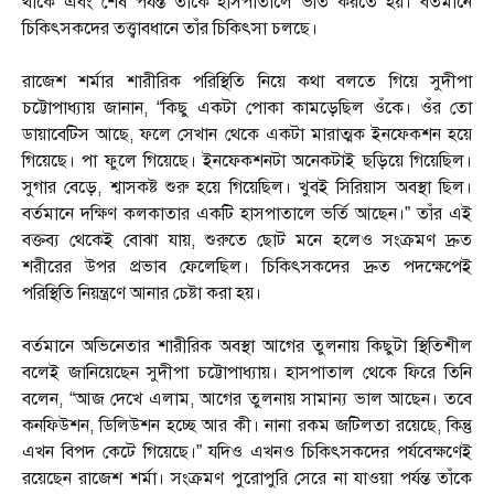
থাকে এবং শেষ পর্যন্ত তাঁকে হাসপাতালে ভর্তি করতে হয়। বর্তমানে
চিকিৎসকদের তত্ত্বাবধানে তাঁর চিকিৎসা চলছে।
রাজেশ শর্মার শারীরিক পরিস্থিতি নিয়ে কথা বলতে গিয়ে সুদীপা
চট্টোপাধ্যায় জানান, “কিছু একটা পোকা কামড়েছিল ওঁকে। ওঁর তো
ডায়াবেটিস আছে, ফলে সেখান থেকে একটা মারাত্মক ইনফেকশন হয়ে
গিয়েছে। পা ফুলে গিয়েছে। ইনফেকশনটা অনেকটাই ছড়িয়ে গিয়েছিল।
সুগার বেড়ে, শ্বাসকষ্ট শুরু হয়ে গিয়েছিল। খুবই সিরিয়াস অবস্থা ছিল।
বর্তমানে দক্ষিণ কলকাতার একটি হাসপাতালে ভর্তি আছেন।” তাঁর এই
বক্তব্য থেকেই বোঝা যায়, শুরুতে ছোট মনে হলেও সংক্রমণ দ্রুত
শরীরের উপর প্রভাব ফেলেছিল। চিকিৎসকদের দ্রুত পদক্ষেপেই
পরিস্থিতি নিয়ন্ত্রণে আনার চেষ্টা করা হয়।
বর্তমানে অভিনেতার শারীরিক অবস্থা আগের তুলনায় কিছুটা স্থিতিশীল
বলেই জানিয়েছেন সুদীপা চট্টোপাধ্যায়। হাসপাতাল থেকে ফিরে তিনি
বলেন, “আজ দেখে এলাম, আগের তুলনায় সামান্য ভাল আছেন। তবে
কনফিউশন, ডিলিউশন হচ্ছে আর কী। নানা রকম জটিলতা রয়েছে, কিন্তু
এখন বিপদ কেটে গিয়েছে।” যদিও এখনও চিকিৎসকদের পর্যবেক্ষণেই
রয়েছেন রাজেশ শর্মা। সংক্রমণ পুরোপুরি সেরে না যাওয়া পর্যন্ত তাঁকে