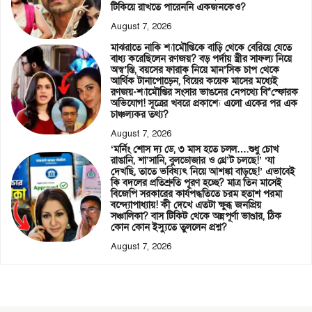
টিকিয়ে রাখতে পারেননি একজনকেও?
August 7, 2026
মাঝরাতে নাকি শ্যামৌপ্তিকে বাড়ি থেকে বেরিয়ে যেতে
বাধ্য করেছিলেন রণজয়? বড় পর্দায় স্ত্রীর সাফল্য নিয়ে
অস্ব’স্তি, বয়সের ফারাক নিয়ে মান’সিক চাপ থেকে
আর্থিক টানাপোড়েন, বিয়ের কয়েক মাসের মধ্যেই
রণজয়-শ্যামৌপ্তির সংসার ভাঙনের নেপথ্যে বি*স্ফোরক
অভিযোগ! সূত্রের খবরে প্রকাশ্যে এলো একের পর এক
চাঞ্চল্যকর তথ্য?
August 7, 2026
‘মর্নিং শোস দ্য ডে, ৩ মাস হতে চলল….শুধু চোখ
রাঙানি, শা’সানি, বুলডোজার ও থ্রে’ট চলছে!’ ‘যা
দেখছি, তাতে ভবিষ্যৎ নিয়ে আশঙ্কা বাড়ছে!’ এভাবেই
কি বদলের প্রতিশ্রুতি পূরণ হচ্ছে? মাত্র তিন মাসেই
বিজেপি সরকারের কার্যপদ্ধতিতে চরম হতাশ পরমা
বন্দ্যোপাধ্যায়! কী দেখে এতটা ক্ষুব্ধ জনপ্রিয়
সঞ্চালিকা? বাস টিকিট থেকে অন্নপূর্ণা ভাণ্ডার, ঠিক
কোন কোন ইস্যুতে তুললেন প্রশ্ন?
August 7, 2026