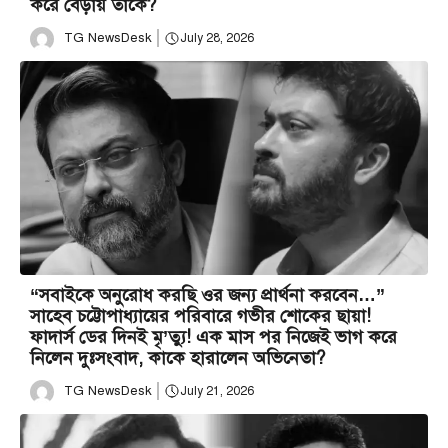
করে বেড়ায় তাঁকে?
TG NewsDesk
July 28, 2026
“সবাইকে অনুরোধ করছি ওর জন্য প্রার্থনা করবেন…”
সাহেব চট্টোপাধ্যায়ের পরিবারে গভীর শোকের ছায়া!
ফাদার্স ডের দিনই মৃ’ত্যু! এক মাস পর নিজেই ভাগ করে
নিলেন দুঃসংবাদ, কাকে হারালেন অভিনেতা?
TG NewsDesk
July 21, 2026