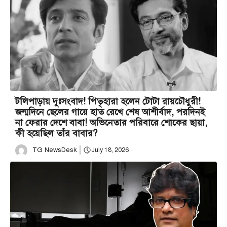
টলিপাড়ায় দুঃসংবাদ! পিতৃহারা হলেন টোটা রায়চৌধুরী!
জন্মদিনে ছেলের গায়ে হাত রেখে শেষ আশীর্বাদ, পরদিনই
না ফেরার দেশে বাবা! অভিনেতার পরিবারে শোকের ছায়া,
কী হয়েছিল তাঁর বাবার?
TG NewsDesk
July 18, 2026