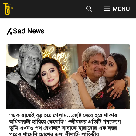
Skip
MENU
to
content
Sad News
“এক রাতেই বড় হয়ে গেলাম…ছোট্ট মেয়ে হয়ে থাকার
অধিকারটা হারিয়ে ফেলেছি” “জীবনের প্রতিটি পদক্ষেপে
তুমি এখনও পথ দেখাচ্ছ” বাবাকে হারানোর এক বছর
পরেও থামেনি চোখের জল, নীলাদ্রি লাহিড়ীর