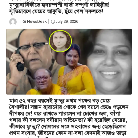
মৃ’ত্যুবার্ষিকীতে হৃদয়স্পর্শী বার্তা সম্পূর্ণা লাহিড়ীর!
স্মৃতিচারণে মেয়ের আকুতি, ছুঁয়ে গেল সকলকে!
TG NewsDesk
July 29, 2026
মাত্র ৫২ বছর বয়সেই মৃ’ত্যু প্রথম পক্ষের বড় মেয়ে
বৈশালীর! সন্তান হারানোর শোকে শেষ বয়সে ভেঙে পড়লেন
দীপঙ্কর দে! ধরে রাখতে পারলেন না চোখের জল, কাঁপা
গলায় কী বললেন বর্ষীয়ান অভিনেতা? কী হয়েছিল মেয়ের,
কীভাবে মৃ’ত্যু? দোলনের সঙ্গে সহবাসের জন্য ছেড়েছিলেন
প্রথম সংসার, জীবনের কোন না-বলা বেদনাই আজও তাড়া