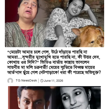
“মেয়েটা আমার চলে গেল, উঠে দাঁড়াতে পারছি না
আমরা…সুন্দরীর মুখোমুখি হতে পারছি না, কী উত্তর দেব,
কোথায় ওর দিদি?” ভিডিও বার্তায় কান্নায় ভাসলেন
সায়নীর মা মলি চক্রবর্তী! মেয়ের স্মৃতিতে বিধ্বস্ত মায়ের
আর্ত’নাদ ছুঁয়ে গেল নেটপাড়াকে! ধরা কী পরেছে অভিযুক্ত?
TG NewsDesk
June 11, 2026