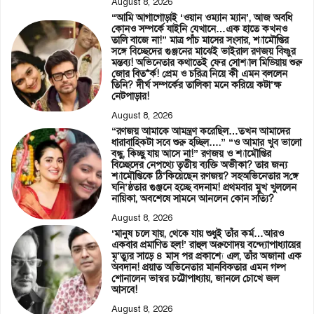
August 8, 2026
“আমি আগাগোড়াই ‘ওয়ান ওম্যান ম্যান’, আজ অবধি
কোনও সম্পর্কে যাইনি যেখানে…এক হাতে কখনও
তালি বাজে না!” মাত্র পাঁচ মাসের সংসার, শ্যামৌপ্তির
সঙ্গে বিচ্ছেদের গুঞ্জনের মাঝেই ভাইরাল রণজয় বিষ্ণুর
মন্তব্য! অভিনেতার কথাতেই ফের সোশ্যাল মিডিয়ায় শুরু
জোর বিত*র্ক! প্রেম ও চরিত্র নিয়ে কী এমন বললেন
তিনি? দীর্ঘ সম্পর্কের তালিকা মনে করিয়ে কটা’ক্ষ
নেটপাড়ার!
August 8, 2026
“রণজয় আমাকে আমন্ত্রণ করেছিল…তখন আমাদের
ধারাবাহিকটা সবে শুরু হচ্ছিল….” “ও আমার খুব ভালো
বন্ধু, কিচ্ছু যায় আসে না!” রণজয় ও শ্যামৌপ্তির
বিচ্ছেদের নেপথ্যে তৃতীয় ব্যক্তি অভীকা? তার জন্য
শ্যামৌপ্তিকে ঠি’কিয়েছেন রণজয়? সহঅভিনেতার সঙ্গে
ঘনি’ষ্ঠতার গুঞ্জনে হচ্ছে বদনাম! প্রথমবার মুখ খুললেন
নায়িকা, অবশেষে সামনে আনলেন কোন সত্যি?
August 8, 2026
‘মানুষ চলে যায়, থেকে যায় শুধুই তাঁর কর্ম…আরও
একবার প্রমাণিত হল!’ রাহুল অরুণোদয় বন্দ্যোপাধ্যায়ের
মৃ’ত্যুর সাড়ে ৪ মাস পর প্রকাশ্যে এল, তাঁর অজানা এক
অবদান! প্রয়াত অভিনেতার মানবিকতার এমন গল্প
শোনালেন ভাস্বর চট্টোপাধ্যায়, জানলে চোখে জল
আসবে!
August 8, 2026