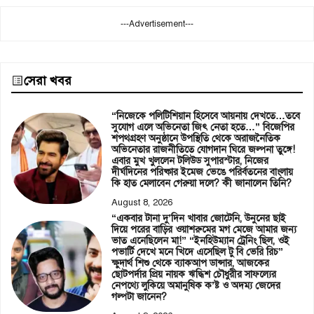
---Advertisement---
সেরা খবর
“নিজেকে পলিটিশিয়ান হিসেবে আয়নায় দেখতে…তবে
সুযোগ এলে অভিনেতা জিৎ নেতা হতে…” বিজেপির
শপথগ্রহণ অনুষ্ঠানে উপস্থিতি থেকে অরাজনৈতিক
অভিনেতার রাজনীতিতে যোগদান ঘিরে জল্পনা তুঙ্গে!
এবার মুখ খুললেন টলিউড সুপারস্টার, নিজের
দীর্ঘদিনের পরিষ্কার ইমেজ ভেঙে পরির্বতনের বাংলায়
কি হাত মেলাবেন গেরুয়া দলে? কী জানালেন তিনি?
August 8, 2026
“একবার টানা দু’দিন খাবার জোটেনি, উনুনের ছাই
দিয়ে পরের বাড়ির ওয়াশরুমের মগ মেজে আমার জন্য
ভাত এনেছিলেন মা!” “ইনহিউম্যান ট্রেনিং ছিল, ওই
পভার্টি দেখে মনে খিদে এসেছিল টু বি ভেরি রিচ”
ক্ষুদার্থ শিশু থেকে ব্যাকআপ ডান্সার, আজকের
ছোটপর্দার প্রিয় নায়ক ঋদ্ধিশ চৌধুরীর সাফল্যের
নেপথ্যে লুকিয়ে অমানুষিক ক’ষ্ট ও অদম্য জেদের
গল্পটা জানেন?