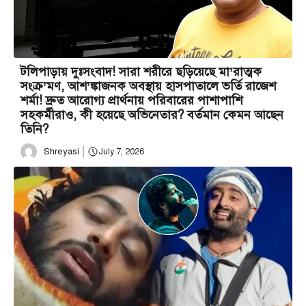
টলিপাড়ায় দুঃসংবাদ! সারা শরীরে ছড়িয়েছে মা’রাত্মক
সংক্র’মণ, আশ’ঙ্কাজনক অবস্থায় হাসপাতালে ভর্তি রাজেশ
শর্মা! দ্রুত আরোগ্য প্রার্থনায় পরিবারের পাশাপাশি
সহকর্মীরাও, কী হয়েছে অভিনেতার? বর্তমান কেমন আছেন
তিনি?
Shreyasi
July 7, 2026