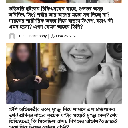
তড়িঘড়ি ছুটলেন চিকিৎসকের কাছে, গুরুতর অসুস্থ
অরিজিৎ সিং? শরীর আর আগের মতো সঙ্গ দিচ্ছে না?
গায়কের শারী’রিক অবস্থা নিয়ে বাড়ছে উ’দ্বেগ, হঠাৎ কী
এমন হলো? এখন কেমন আছেন তিনি?
Tithi Chakraborty
June 28, 2026
টেলি অভিনেত্রীর রহস্যমৃ’ত্যু নিয়ে সামনে এল চাঞ্চল্যকর
তথ্য! প্রাণবন্ত নাচের কয়েক ঘণ্টার মধ্যেই মৃ’ত্যু কেন? শেষ
ভিডিওতেই কি মিলেছিল আসন্ন বিপদের আভাস?অজান্তেই
রেখে গিয়েছিলেন কোনও বার্তা?