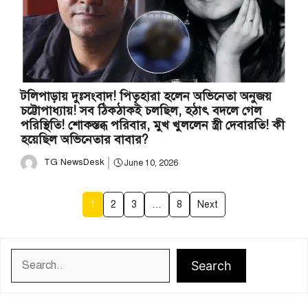
টলিপাড়ায় দুঃসংবাদ! পিতৃহারা হলেন অভিনেতা অনুজয়
চট্টোপাধ্যায়! সব ঠিকঠাকই চলছিল, হঠাৎ বদলে গেল
পরিস্থিতি! শোকস্তব্ধ পরিবার, মুখ খুললেন স্ত্রী দেবারতি! কী
হয়েছিল অভিনেতার বাবার?
TG NewsDesk
June 10, 2026
1
2
3
…
8
Next
Search
Search