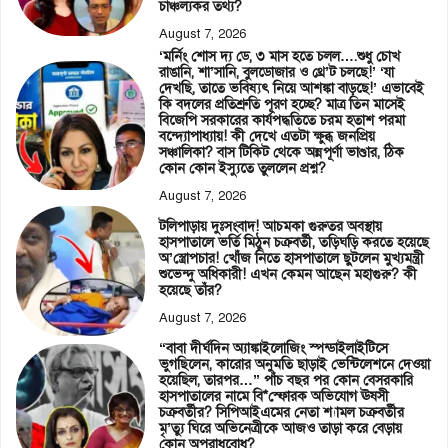
চাঞ্চল্যকর তথ্য?
August 7, 2026
‘মর্নিং শোস দ্য ডে, ৩ মাস হতে চলল….শুধু চোখ
রাঙানি, শা’সানি, বুলডোজার ও থ্রে’ট চলছে!’ ‘যা
দেখছি, তাতে ভবিষ্যৎ নিয়ে আশঙ্কা বাড়ছে!’ এভাবেই
কি বদলের প্রতিশ্রুতি পূরণ হচ্ছে? মাত্র তিন মাসেই
বিজেপি সরকারের কার্যপদ্ধতিতে চরম হতাশ পরমা
বন্দ্যোপাধ্যায়! কী দেখে এতটা ক্ষুব্ধ জনপ্রিয়
সঞ্চালিকা? বাস টিকিট থেকে অন্নপূর্ণা ভাণ্ডার, ঠিক
কোন কোন ইস্যুতে তুললেন প্রশ্ন?
August 7, 2026
টলিপাড়ায় দুঃসংবাদ! আচমকা গুরুতর অবস্থায়
হাসপাতালে ভর্তি মিঠুন চক্রবর্তী, তড়িঘড়ি করতে হয়েছে
অ’স্ত্রোপচার! খোঁজ নিতে হাসপাতালে ছুটলেন মুখ্যমন্ত্রী
শুভেন্দু অধিকারী! এখন কেমন আছেন মহাগুরু? কী
হয়েছে তাঁর?
August 7, 2026
“বাবা দীর্ঘদিন অ্যাঙ্কাইলোজিং স্পন্ডাইলাইটিসে
ভুগছিলেন, কারোর অনুমতি ছাড়াই ভেন্টিলেশনে দেওয়া
হয়েছিল, তারপর…” পাঁচ বছর পর কোন বেসরকারি
হাসপাতালের নামে বি*স্ফোরক অভিযোগ ঊষসী
চক্রবর্তীর? সিপিআইএমের নেতা শ্যামল চক্রবর্তীর
মৃ’ত্যু ঘিরে অভিনেত্রীকে আজও তাড়া করে বেড়ায়
কোন অপরাধবোধ?