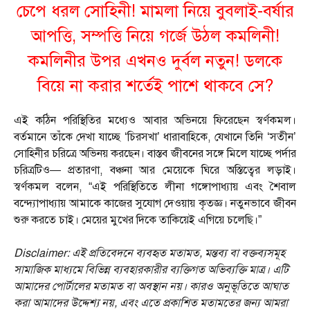
চেপে ধরল সোহিনী! মামলা নিয়ে বুবলাই-বর্ষার
আপত্তি, সম্পত্তি নিয়ে গর্জে উঠল কমলিনী!
কমলিনীর উপর এখনও দুর্বল নতুন! ডলকে
বিয়ে না করার শর্তেই পাশে থাকবে সে?
এই কঠিন পরিস্থিতির মধ্যেও আবার অভিনয়ে ফিরেছেন স্বর্ণকমল।
বর্তমানে তাঁকে দেখা যাচ্ছে ‘চিরসখা’ ধারাবাহিকে, যেখানে তিনি ‘সতীন’
সোহিনীর চরিত্রে অভিনয় করছেন। বাস্তব জীবনের সঙ্গে মিলে যাচ্ছে পর্দার
চরিত্রটিও— প্রতারণা, বঞ্চনা আর মেয়েকে ঘিরে অস্তিত্বের লড়াই।
স্বর্ণকমল বলেন, “এই পরিস্থিতিতে লীনা গঙ্গোপাধ্যায় এবং শৈবাল
বন্দ্যোপাধ্যায় আমাকে কাজের সুযোগ দেওয়ায় কৃতজ্ঞ। নতুনভাবে জীবন
শুরু করতে চাই। মেয়ের মুখের দিকে তাকিয়েই এগিয়ে চলেছি।”
Disclaimer: এই প্রতিবেদনে ব্যবহৃত মতামত, মন্তব্য বা বক্তব্যসমূহ
সামাজিক মাধ্যমে বিভিন্ন ব্যবহারকারীর ব্যক্তিগত অভিব্যক্তি মাত্র। এটি
আমাদের পোর্টালের মতামত বা অবস্থান নয়। কারও অনুভূতিতে আঘাত
করা আমাদের উদ্দেশ্য নয়, এবং এতে প্রকাশিত মতামতের জন্য আমরা