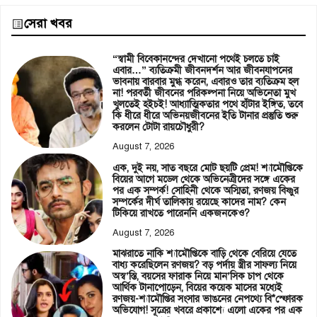
সেরা খবর
“স্বামী বিবেকানন্দের দেখানো পথেই চলতে চাই
এবার…” ব্যতিক্রমী জীবনদর্শন আর জীবনযাপনের
ভাবনায় বারবার মুগ্ধ করেন, এবারও তার ব্যতিক্রম হল
না! পরবর্তী জীবনের পরিকল্পনা নিয়ে অভিনেতা মুখ
খুলতেই হইচই! আধ্যাত্মিকতার পথে হাঁটার ইঙ্গিত, তবে
কি ধীরে ধীরে অভিনয়জীবনের ইতি টানার প্রস্তুতি শুরু
করলেন টোটা রায়চৌধুরী?
August 7, 2026
এক, দুই নয়, সাত বছরে মোট ছয়টি প্রেম! শ্যামৌপ্তিকে
বিয়ের আগে মডেল থেকে অভিনেত্রীদের সঙ্গে একের
পর এক সম্পর্ক! সোহিনী থেকে অস্মিতা, রণজয় বিষ্ণুর
সম্পর্কের দীর্ঘ তালিকায় রয়েছে কাদের নাম? কেন
টিকিয়ে রাখতে পারেননি একজনকেও?
August 7, 2026
মাঝরাতে নাকি শ্যামৌপ্তিকে বাড়ি থেকে বেরিয়ে যেতে
বাধ্য করেছিলেন রণজয়? বড় পর্দায় স্ত্রীর সাফল্য নিয়ে
অস্ব’স্তি, বয়সের ফারাক নিয়ে মান’সিক চাপ থেকে
আর্থিক টানাপোড়েন, বিয়ের কয়েক মাসের মধ্যেই
রণজয়-শ্যামৌপ্তির সংসার ভাঙনের নেপথ্যে বি*স্ফোরক
অভিযোগ! সূত্রের খবরে প্রকাশ্যে এলো একের পর এক