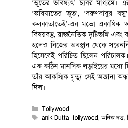
‘ভূতের ভবিষ্যৎ’ ছবির মাধ্যমে। এর
‘ভবিষ্যতের ভূত’, ‘বরুণবাবুর বন
কলকাতাতেই’-এর মতো একাধিক আল
বিষয়বস্তু, রাজনৈতিক দৃষ্টিভঙ্গি এবং ব
হলেও নিজের অবস্থান থেকে সরেননি 
হিসেবেই পরিচিত ছিলেন পরিচালক। কি
এক কঠিন মানসিক লড়াইয়ের মধ্যে 
তাঁর আকস্মিক মৃত্যু সেই অজানা 
দিল।
Categories
Tollywood
Tags
anik Dutta
,
tollywood
,
অনিক দত্ত
,