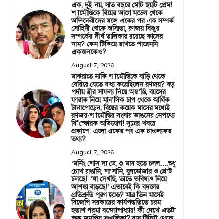
এক, দুই নয়, সাত বছরে মোট ছয়টি প্রেম!
শ্যামৌপ্তিকে বিয়ের আগে মডেল থেকে
অভিনেত্রীদের সঙ্গে একের পর এক সম্পর্ক!
সোহিনী থেকে অস্মিতা, রণজয় বিষ্ণুর
সম্পর্কের দীর্ঘ তালিকায় রয়েছে কাদের
নাম? কেন টিকিয়ে রাখতে পারেননি
একজনকেও?
August 7, 2026
মাঝরাতে নাকি শ্যামৌপ্তিকে বাড়ি থেকে
বেরিয়ে যেতে বাধ্য করেছিলেন রণজয়? বড়
পর্দায় স্ত্রীর সাফল্য নিয়ে অস্ব’স্তি, বয়সের
ফারাক নিয়ে মান’সিক চাপ থেকে আর্থিক
টানাপোড়েন, বিয়ের কয়েক মাসের মধ্যেই
রণজয়-শ্যামৌপ্তির সংসার ভাঙনের নেপথ্যে
বি*স্ফোরক অভিযোগ! সূত্রের খবরে
প্রকাশ্যে এলো একের পর এক চাঞ্চল্যকর
তথ্য?
August 7, 2026
‘মর্নিং শোস দ্য ডে, ৩ মাস হতে চলল….শুধু
চোখ রাঙানি, শা’সানি, বুলডোজার ও থ্রে’ট
চলছে!’ ‘যা দেখছি, তাতে ভবিষ্যৎ নিয়ে
আশঙ্কা বাড়ছে!’ এভাবেই কি বদলের
প্রতিশ্রুতি পূরণ হচ্ছে? মাত্র তিন মাসেই
বিজেপি সরকারের কার্যপদ্ধতিতে চরম
হতাশ পরমা বন্দ্যোপাধ্যায়! কী দেখে এতটা
ক্ষুব্ধ জনপ্রিয় সঞ্চালিকা? বাস টিকিট থেকে