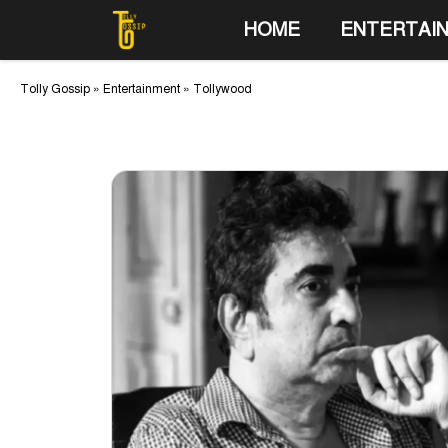
Skip
HOME
ENTERTAI
to
content
Tolly Gossip
»
Entertainment
»
Tollywood