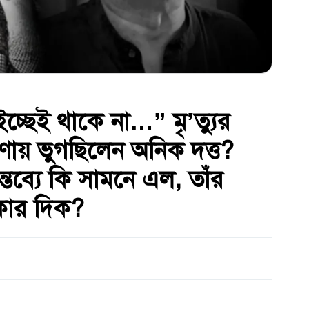
্ছেই থাকে না…” মৃ’ত্যুর
’ণায় ভুগছিলেন অনিক দত্ত?
তব্যে কি সামনে এল, তাঁর
কার দিক?