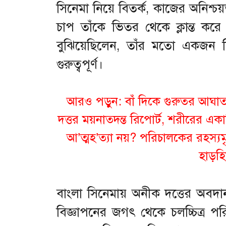
সিনেমা নিয়ে বিতর্ক, কাজের অনিশ্চয়
চাপ তাঁকে ভিতর থেকে ক্লান্ত কর
বুঝিয়েছিলেন, তাঁর মতো একজন শিল
গুরুত্বপূর্ণ।
আরও পড়ুন:
বাঁ দিকে গুরুতর আঘাত!
দত্তর ময়নাতদন্ত রিপোর্ট, শরীরের এ
আ’ত্মহ’ত্যা নয়? পরিচালকের রহস্য
হাড়হ
বাংলা সিনেমায় অনীক দত্তের অবদা
বিজ্ঞাপনের জগৎ থেকে চলচ্চিত্র প