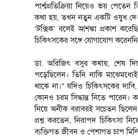
পার্শ্বপ্রতিক্রিয়া নিয়েও ভয় পেতে
কথা হয়, তখন নতুন একটি ওষুধ দেও
‘টক্সিক’ বলেই আশঙ্কা প্রকাশ 
চিকিৎসকের সঙ্গে যোগাযোগ করেননি
ডা. অরিজিৎ বসুর কথায়, শেষ দি
পড়েছিলেন। তিনি নাকি মাঝেমধ্য
থাকে না।” যদিও চিকিৎসকের দাব
কোনও চরম সিদ্ধান্ত নিতে পারেন। ক
নিয়ে অনীক বরাবরই সচেতন ছিলেন। ওষু
প্রশ্ন করতেন, নিরাপদ চিকিৎসা ন
ব্যক্তিগত জীবন ও পেশাগত চাপ মিলি