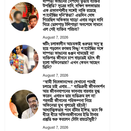
দাম্পত্য ভাঙনের নেপথ্যে তৃতীয় ব্যক্তির
উপস্থিতি? সূত্রের দাবি, দক্ষিণ কলকাতার
এক প্রভাবশালীর সঙ্গেই নাকি রয়েছে
শ্যামৌপ্তির ঘনি*ষ্ঠতা? এতদিন দোষ
গিয়েছিল অভিকার ঘাড়ে! এবার নতুন দাবি
ঘিরে তোলপাড় টলিপাড়া! অবশেষে সামনে
এল সেই ব্যক্তির পরিচয়?
August 7, 2026
শুটিং চলাকালীন আচমকাই গুরুতর অসু’স্থ
হয়ে পড়লেন রণজয় বিষ্ণু! শ্যামৌপ্তির সঙ্গে
দাম্পত্য ভাঙনের গুঞ্জন থামছেই না!
ব্যক্তিগত জীবনে চাপ বাড়তেই হঠাৎ কী
হলো অভিনেতার? এখন কেমন আছেন
তিনি?
August 7, 2026
“স্বামী বিবেকানন্দের দেখানো পথেই
চলতে চাই এবার…” ব্যতিক্রমী জীবনদর্শন
আর জীবনযাপনের ভাবনায় বারবার মুগ্ধ
করেন, এবারও তার ব্যতিক্রম হল না!
পরবর্তী জীবনের পরিকল্পনা নিয়ে
অভিনেতা মুখ খুলতেই হইচই!
আধ্যাত্মিকতার পথে হাঁটার ইঙ্গিত, তবে কি
ধীরে ধীরে অভিনয়জীবনের ইতি টানার
প্রস্তুতি শুরু করলেন টোটা রায়চৌধুরী?
August 7, 2026