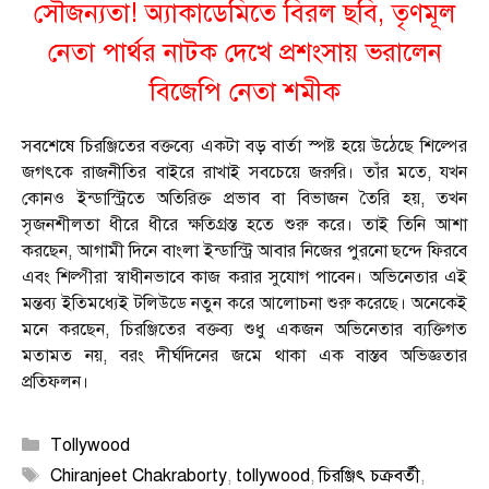
সৌজন্যতা! অ্যাকাডেমিতে বিরল ছবি, তৃণমূল
নেতা পার্থর নাটক দেখে প্রশংসায় ভরালেন
বিজেপি নেতা শমীক
সবশেষে চিরঞ্জিতের বক্তব্যে একটা বড় বার্তা স্পষ্ট হয়ে উঠেছে শিল্পের
জগৎকে রাজনীতির বাইরে রাখাই সবচেয়ে জরুরি। তাঁর মতে, যখন
কোনও ইন্ডাস্ট্রিতে অতিরিক্ত প্রভাব বা বিভাজন তৈরি হয়, তখন
সৃজনশীলতা ধীরে ধীরে ক্ষতিগ্রস্ত হতে শুরু করে। তাই তিনি আশা
করছেন, আগামী দিনে বাংলা ইন্ডাস্ট্রি আবার নিজের পুরনো ছন্দে ফিরবে
এবং শিল্পীরা স্বাধীনভাবে কাজ করার সুযোগ পাবেন। অভিনেতার এই
মন্তব্য ইতিমধ্যেই টলিউডে নতুন করে আলোচনা শুরু করেছে। অনেকেই
মনে করছেন, চিরঞ্জিতের বক্তব্য শুধু একজন অভিনেতার ব্যক্তিগত
মতামত নয়, বরং দীর্ঘদিনের জমে থাকা এক বাস্তব অভিজ্ঞতার
প্রতিফলন।
Categories
Tollywood
Tags
Chiranjeet Chakraborty
,
tollywood
,
চিরঞ্জিৎ চক্রবর্তী
,