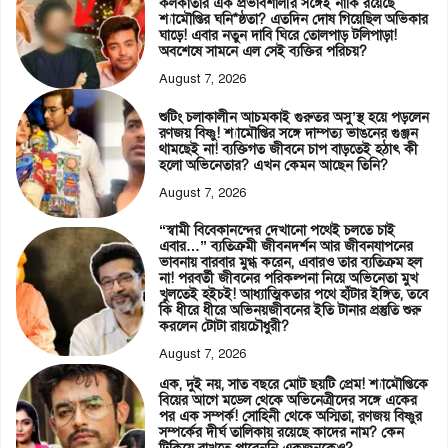
কলকাতার এক প্রভাবশালীর সঙ্গেই নাকি রয়েছে
শ্যামৌপ্তির ঘনি*ষ্ঠতা? এতদিন দোষ গিয়েছিল অভিকার
ঘাড়ে! এবার নতুন দাবি ঘিরে তোলপাড় টলিপাড়া!
অবশেষে সামনে এল সেই ব্যক্তির পরিচয়?
August 7, 2026
শুটিং চলাকালীন আচমকাই গুরুতর অসু’স্থ হয়ে পড়লেন
রণজয় বিষ্ণু! শ্যামৌপ্তির সঙ্গে দাম্পত্য ভাঙনের গুঞ্জন
থামছেই না! ব্যক্তিগত জীবনে চাপ বাড়তেই হঠাৎ কী
হলো অভিনেতার? এখন কেমন আছেন তিনি?
August 7, 2026
“স্বামী বিবেকানন্দের দেখানো পথেই চলতে চাই
এবার…” ব্যতিক্রমী জীবনদর্শন আর জীবনযাপনের
ভাবনায় বারবার মুগ্ধ করেন, এবারও তার ব্যতিক্রম হল
না! পরবর্তী জীবনের পরিকল্পনা নিয়ে অভিনেতা মুখ
খুলতেই হইচই! আধ্যাত্মিকতার পথে হাঁটার ইঙ্গিত, তবে
কি ধীরে ধীরে অভিনয়জীবনের ইতি টানার প্রস্তুতি শুরু
করলেন টোটা রায়চৌধুরী?
August 7, 2026
এক, দুই নয়, সাত বছরে মোট ছয়টি প্রেম! শ্যামৌপ্তিকে
বিয়ের আগে মডেল থেকে অভিনেত্রীদের সঙ্গে একের
পর এক সম্পর্ক! সোহিনী থেকে অস্মিতা, রণজয় বিষ্ণুর
সম্পর্কের দীর্ঘ তালিকায় রয়েছে কাদের নাম? কেন