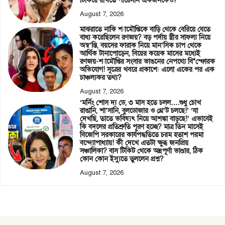
টিকিয়ে রাখতে পারেননি একজনকেও?
August 7, 2026
মাঝরাতে নাকি শ্যামৌপ্তিকে বাড়ি থেকে বেরিয়ে যেতে
বাধ্য করেছিলেন রণজয়? বড় পর্দায় স্ত্রীর সাফল্য নিয়ে
অস্ব’স্তি, বয়সের ফারাক নিয়ে মান’সিক চাপ থেকে
আর্থিক টানাপোড়েন, বিয়ের কয়েক মাসের মধ্যেই
রণজয়-শ্যামৌপ্তির সংসার ভাঙনের নেপথ্যে বি*স্ফোরক
অভিযোগ! সূত্রের খবরে প্রকাশ্যে এলো একের পর এক
চাঞ্চল্যকর তথ্য?
August 7, 2026
‘মর্নিং শোস দ্য ডে, ৩ মাস হতে চলল….শুধু চোখ
রাঙানি, শা’সানি, বুলডোজার ও থ্রে’ট চলছে!’ ‘যা
দেখছি, তাতে ভবিষ্যৎ নিয়ে আশঙ্কা বাড়ছে!’ এভাবেই
কি বদলের প্রতিশ্রুতি পূরণ হচ্ছে? মাত্র তিন মাসেই
বিজেপি সরকারের কার্যপদ্ধতিতে চরম হতাশ পরমা
বন্দ্যোপাধ্যায়! কী দেখে এতটা ক্ষুব্ধ জনপ্রিয়
সঞ্চালিকা? বাস টিকিট থেকে অন্নপূর্ণা ভাণ্ডার, ঠিক
কোন কোন ইস্যুতে তুললেন প্রশ্ন?
August 7, 2026