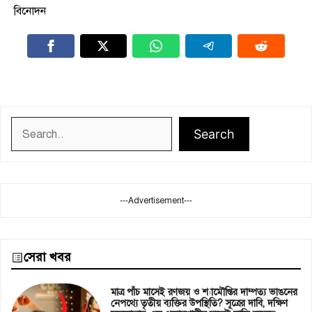
বিনোদন
Search
Search
---Advertisement---
সেরা খবর
মাত্র পাঁচ মাসেই রণজয় ও শ্যামৌপ্তির দাম্পত্য ভাঙনের
নেপথ্যে তৃতীয় ব্যক্তির উপস্থিতি? সূত্রের দাবি, দক্ষিণ