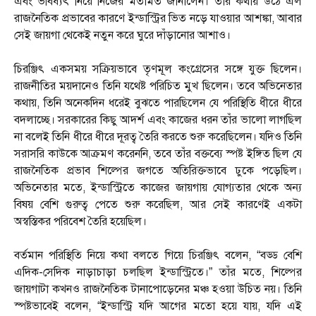
এবং ভবিষ্যৎ নিয়ে নিজের মতামত জানালেন। তাঁর কথায় উঠে এল
রাজনৈতিক প্রভাবের কারণে ইন্ডাস্ট্রির ভিত নড়ে যাওয়ার আশঙ্কা, আবার
সেই জায়গা থেকেই নতুন করে ঘুরে দাঁড়ানোর আশাও।
চিরঞ্জিৎ একসময় সক্রিয়ভাবে তৃণমূল কংগ্রেসের সঙ্গে যুক্ত ছিলেন।
রাজনীতির ময়দানেও তিনি যথেষ্ট পরিচিত মুখ ছিলেন। তবে অভিনেতার
কথায়, তিনি অনেকদিন ধরেই বুঝতে পারছিলেন যে পরিস্থিতি ধীরে ধীরে
বদলাচ্ছে। সরকারের কিছু আদর্শ এবং কাজের ধরন তাঁর ভালো লাগছিল
না বলেই তিনি ধীরে ধীরে দূরত্ব তৈরি করতে শুরু করেছিলেন। যদিও তিনি
সরাসরি কাউকে আক্রমণ করেননি, তবে তাঁর বক্তব্যে স্পষ্ট ইঙ্গিত ছিল যে
রাজনৈতিক প্রভাব শিল্পের জগতে অতিরিক্তভাবে ঢুকে পড়েছিল।
অভিনেতার মতে, ইন্ডাস্ট্রিতে কাজের জায়গায় যোগ্যতার থেকে অন্য
বিষয় বেশি গুরুত্ব পেতে শুরু করেছিল, আর সেই কারণেই একটা
অস্বস্তিকর পরিবেশ তৈরি হয়েছিল।
বর্তমান পরিস্থিতি নিয়ে কথা বলতে গিয়ে চিরঞ্জিৎ বলেন, “বড্ড বেশি
এদিক-সেদিক নাড়াচাড়া চলছিল ইন্ডাস্ট্রিতে।” তাঁর মতে, শিল্পের
জায়গাটা কখনও রাজনৈতিক টানাপোড়েনের মঞ্চ হওয়া উচিত নয়। তিনি
স্পষ্টভাবেই বলেন, “ইন্ডাস্ট্রি যদি আগের মতো হয়ে যায়, যদি এই