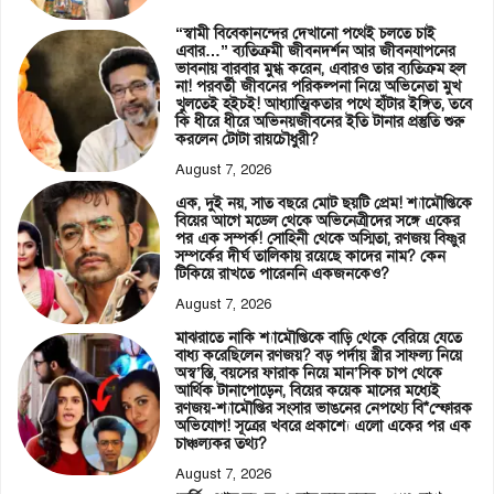
“স্বামী বিবেকানন্দের দেখানো পথেই চলতে চাই
এবার…” ব্যতিক্রমী জীবনদর্শন আর জীবনযাপনের
ভাবনায় বারবার মুগ্ধ করেন, এবারও তার ব্যতিক্রম হল
না! পরবর্তী জীবনের পরিকল্পনা নিয়ে অভিনেতা মুখ
খুলতেই হইচই! আধ্যাত্মিকতার পথে হাঁটার ইঙ্গিত, তবে
কি ধীরে ধীরে অভিনয়জীবনের ইতি টানার প্রস্তুতি শুরু
করলেন টোটা রায়চৌধুরী?
August 7, 2026
এক, দুই নয়, সাত বছরে মোট ছয়টি প্রেম! শ্যামৌপ্তিকে
বিয়ের আগে মডেল থেকে অভিনেত্রীদের সঙ্গে একের
পর এক সম্পর্ক! সোহিনী থেকে অস্মিতা, রণজয় বিষ্ণুর
সম্পর্কের দীর্ঘ তালিকায় রয়েছে কাদের নাম? কেন
টিকিয়ে রাখতে পারেননি একজনকেও?
August 7, 2026
মাঝরাতে নাকি শ্যামৌপ্তিকে বাড়ি থেকে বেরিয়ে যেতে
বাধ্য করেছিলেন রণজয়? বড় পর্দায় স্ত্রীর সাফল্য নিয়ে
অস্ব’স্তি, বয়সের ফারাক নিয়ে মান’সিক চাপ থেকে
আর্থিক টানাপোড়েন, বিয়ের কয়েক মাসের মধ্যেই
রণজয়-শ্যামৌপ্তির সংসার ভাঙনের নেপথ্যে বি*স্ফোরক
অভিযোগ! সূত্রের খবরে প্রকাশ্যে এলো একের পর এক
চাঞ্চল্যকর তথ্য?
August 7, 2026