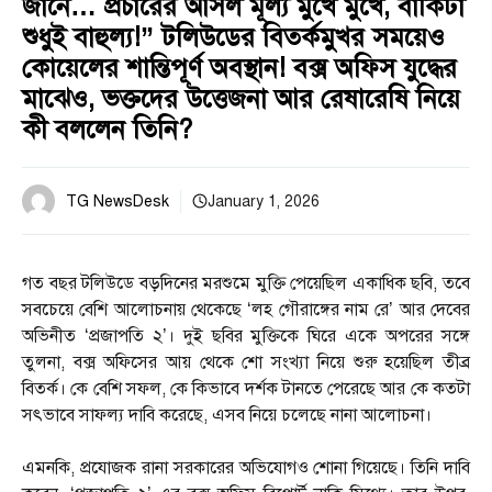
জানে… প্রচারের আসল মূল্য মুখে মুখে, বাকিটা
শুধুই বাহুল্য!” টলিউডের বিতর্কমুখর সময়েও
কোয়েলের শান্তিপূর্ণ অবস্থান! বক্স অফিস যুদ্ধের
মাঝেও, ভক্তদের উত্তেজনা আর রেষারেষি নিয়ে
কী বললেন তিনি?
TG NewsDesk
January 1, 2026
গত বছর টলিউডে বড়দিনের মরশুমে মুক্তি পেয়েছিল একাধিক ছবি, তবে
সবচেয়ে বেশি আলোচনায় থেকেছে ‘লহ গৌরাঙ্গের নাম রে’ আর দেবের
অভিনীত ‘প্রজাপতি ২’। দুই ছবির মুক্তিকে ঘিরে একে অপরের সঙ্গে
তুলনা, বক্স অফিসের আয় থেকে শো সংখ্যা নিয়ে শুরু হয়েছিল তীব্র
বিতর্ক। কে বেশি সফল, কে কিভাবে দর্শক টানতে পেরেছে আর কে কতটা
সৎভাবে সাফল্য দাবি করেছে, এসব নিয়ে চলেছে নানা আলোচনা।
এমনকি, প্রযোজক রানা সরকারের অভিযোগও শোনা গিয়েছে। তিনি দাবি