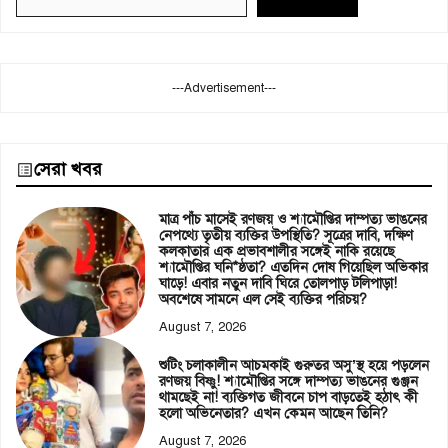
---Advertisement---
সেরা খবর
মাত্র পাঁচ মাসেই রণজয় ও শ্যামৌপ্তির দাম্পত্য ভাঙনের
নেপথ্যে তৃতীয় ব্যক্তির উপস্থিতি? সূত্রের দাবি, দক্ষিণ
কলকাতার এক প্রভাবশালীর সঙ্গেই নাকি রয়েছে
শ্যামৌপ্তির ঘনি*ষ্ঠতা? এতদিন দোষ গিয়েছিল অভিকার
ঘাড়ে! এবার নতুন দাবি ঘিরে তোলপাড় টলিপাড়া!
অবশেষে সামনে এল সেই ব্যক্তির পরিচয়?
August 7, 2026
শুটিং চলাকালীন আচমকাই গুরুতর অসু’স্থ হয়ে পড়লেন
রণজয় বিষ্ণু! শ্যামৌপ্তির সঙ্গে দাম্পত্য ভাঙনের গুঞ্জন
থামছেই না! ব্যক্তিগত জীবনে চাপ বাড়তেই হঠাৎ কী
হলো অভিনেতার? এখন কেমন আছেন তিনি?
August 7, 2026