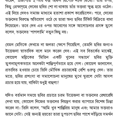
করেন, ‘প্রজাপতি ২’-এর বক্স অফিস রিপোর্ট নাকি মিথ্যে। তার উপর,
কিছু প্রেক্ষাগৃহে দেবের ছবির শো না থাকায় তাঁর ভক্তরা ক্ষুব্ধ হয়ে ওঠেন।
এই নিয়ে দেবও সমাজ মাধ্যমে হতাশা প্রকাশ করেছিলেন। পরে, দেবের
ভক্তদের বিরুদ্ধে অভিযোগ ওঠে যে তারা অন্য ছবির টিকিট বিক্রিতে বাধা
দিয়েছেন। তবে দেব এর ওপর আবেগের সঙ্গে আলোচনার প্রসঙ্গ তুলে
বলেন, ভক্তদের ‘পাগলামি’ নতুন কিছু নয়।
যেমন মেসিকে দেখতে না জনতা ক্ষেপে গিয়েছিল, তেমনি ছবির জন্যও
উত্তেজনা স্বাভাবিক বলে মনে করেন দেব। এই সব বিতর্কের মাঝেই,
কোয়েল মল্লিকের ‘মিতিন একটি খুনের সন্ধানে’ ছবির মুক্তি
তুলনামূলকভাবে অনেকটা শান্তিপূর্ণভাবে হয়ে গেল। কোয়েল জানালেন,
প্রভাবিত হওয়ার চেয়ে তিনি মৌখিক প্রচারকেই বেশি গুরুত্ব দেন। তার
মতে, ছবির প্রশংসা বা সমালোচনা মানুষের মুখে ঘুরলে সেটা আসল
প্রচার হয়ে যায়, বাকিটা শুধুই বাহুল্য!
যদিও বর্তমান সময়ে ছবির প্রচারে চরম উত্তেজনা বা ভক্তদের রেষারেষি
দেখা যায়, কোয়েল নিজের ভক্তদের নিয়ন্ত্রণ করার ব্যাপারে বিশেষ চিন্তা
করেন না। তিনি বলেন, “আমি খুব শান্তিপ্রিয় মানুষ এবং আমার ভক্তরাও
জানে সেটা। সেই জন্যই হয়তো তারা চুপচাপ ছবির পাশে দাঁড়িয়ে সমর্থন