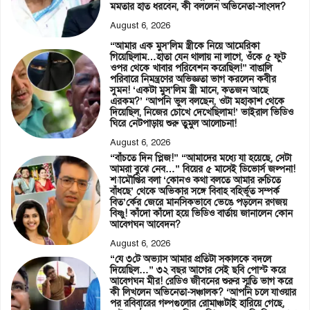
মমতার হাত ধরবেন, কী বললেন অভিনেতা-সাংসদ?
August 6, 2026
“আমার এক মুস’লিম স্ত্রীকে নিয়ে আমেরিকা
গিয়েছিলাম…হাতা যেন থালায় না লাগে, ওঁকে ৫ ফুট
ওপর থেকে খাবার পরিবেশন করেছিল!” বাঙালি
পরিবারে নিমন্ত্রণের অভিজ্ঞতা ভাগ করলেন কবীর
সুমন! ‘একটা মুস’লিম স্ত্রী মানে, কতজন আছে
এরকম?’ ‘আপনি ভুল বলছেন, ওটা মহাকাশ থেকে
দিয়েছিল, নিজের চোখে দেখেছিলাম!’ ভাইরাল ভিডিও
ঘিরে নেটপাড়ায় শুরু তুমুল আলোচনা!
August 6, 2026
“বাঁচতে দিন প্লিজ!” “আমাদের মধ্যে যা হয়েছে, সেটা
আমরা বুঝে নেব…” বিয়ের ৫ মাসেই ডিভোর্স জল্পনা!
শ্যামৌপ্তির বলা ‘কোনও কথা বলতে আমার রুচিতে
বাঁধছে’ থেকে অভিকার সঙ্গে বিবাহ বহির্ভূত সম্পর্ক
বিত’র্কের জেরে মানসিকভাবে ভেঙে পড়লেন রণজয়
বিষ্ণু! কাঁদো কাঁদো হয়ে ভিডিও বার্তায় জানালেন কোন
আবেগঘন আবেদন?
August 6, 2026
“যে ৩টে অভ্যাস আমার প্রতিটা সকালকে বদলে
দিয়েছিল…” ৩২ বছর আগের সেই ছবি পোস্ট করে
আবেগঘন মীর! রেডিও জীবনের শুরুর স্মৃতি ভাগ করে
কী লিখলেন অভিনেতা-সঞ্চালক? ‘আপনি চলে যাওয়ার
পর রবিবারের গল্পগুলোর রোমাঞ্চটাই হারিয়ে গেছে,