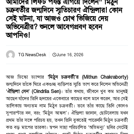
আমাদের লিফট পর্যন্ত এগিয়ে দিলেন” মিঠুন
চক্রবর্তীর জন্মদিনে স্মৃতিচারণ ঐন্দ্রিলার! কোন
সেই ঘটনা, যা আজও চোখ ভিজিয়ে দেয়
অভিনেত্রীর? শুনলে আবেগপ্রবণ হবেন
আপনিও!
TG NewsDesk
June 16, 2026
আজ ডিস্কো ড্যান্সার
‘মিঠুন চক্রবর্তী’র (Mithun Chakraborty)
জন্মদিনে তাঁকে ঘিরে একগুচ্ছ ব্যক্তিগত স্মৃতি ভাগ করে নিলেন অভিনেত্রী
‘ঐন্দ্রিলা সেন’ (Oindrila Sen)
। তাঁর কথায়, জীবনে খুব কম মানুষই
আছেন যাঁদের তিনি হৃদয়ের একেবারে কাছের বলে মনে করেন, আর সেই
তালিকায় অন্যতম নাম মিঠুন চক্রবর্তী। তবে তাঁর কাছে তিনি কোনও
সুপারস্টার নন, বরং ‘মিঠুন আঙ্কল’। ঐন্দ্রিলা জানান, ছোটবেলায় যখন
প্রথম তাঁর সঙ্গে পরিচয় হয়, তখন তিনি বুঝতেই পারেননি মিঠুন চক্রবর্তী
কত বড় মাপের তারকা। স্বপন সাহা পরিচালিত ‘অভিমন্যু’ ছবির সেটেই