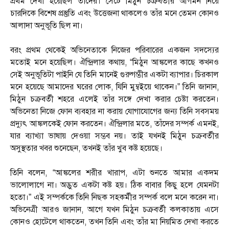
প্রথম দেখা হয়েছিল তাঁদের। সেটে মিঠুন চক্রবর্তীর আগমন নিয়ে
চারদিকে বিশেষ প্রস্তুতি এবং উত্তেজনা থাকলেও তাঁর মনে তেমন কোনও
আলাদা অনুভূতি ছিল না।
বরং প্রথম থেকেই অভিনেতাকে নিজের পরিবারের একজন সদস্যের
মতোই মনে হয়েছিল। ঐন্দ্রিলার কথায়, “মিঠুন আঙ্কলের কাছে কখনও
সেই অনুভূতিটা পাইনি যে তিনি মানেই গুরুগম্ভীর একটা ব্যাপার। চিরকাল
মনে হয়েছে আমাদের ঘরের লোক, যিনি মুম্বইয়ে থাকেন।” তিনি জানান,
মিঠুন চক্রবর্তী শহরে এলেই তাঁর সঙ্গে দেখা করার চেষ্টা করতেন।
অভিনেতা নিজে ফোন ব্যবহার না করায় যোগাযোগের জন্য তিনি সবসময়
প্রদ্যুৎ আঙ্কলকেই ফোন করতেন। ঐন্দ্রিলার মতে, তাঁদের সম্পর্ক এমনই,
যার ব্যাখ্যা ভাষায় দেওয়া সম্ভব নয়। তাই যখনই মিঠুন চক্রবর্তীর
অসুস্থতার খবর শুনেছেন, তখনই তাঁর খুব কষ্ট হয়েছে।
তিনি বলেন, “আঙ্কলের শরীর খারাপ, এটা শুনতে আমার একদম
ভালোলাগে না। অদ্ভুত একটা কষ্ট হয়। ঠিক বাবার কিছু হলে যেমনটা
হতো।” এই সম্পর্ককে তিনি নিছক সহকর্মীর সম্পর্ক বলে মনে করেন না।
অভিনেত্রী আরও জানান, আগে যখন মিঠুন চক্রবর্তী কলকাতায় এসে
কোনও হোটেলে থাকতেন, তখন তিনি এবং তাঁর মা নিয়মিত দেখা করতে