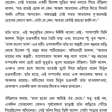
যেতেন। সেই সময়ের একটি বিশেষ স্মৃতির কথা বলতে গিয়ে ঐন্দ্রিলা
বলেন, “যত রাতই হোক না কেন, আঙ্কল আমাদের এগিয়ে দিতে লিফট
অবধি এগিয়ে আসতেন। অজান্তেই সেই সময় আমাদের দু’জনেরই
চোখের কোণে জল। সেটা যে কেন, আমরা কেউই হয়তো জানি না।”
তাঁর মতে, এই অনুভূতির কোনও নির্দিষ্ট ব্যাখ্যা নেই। পাশাপাশি তিনি
জানান, মিঠুন চক্রবর্তীর ঘরে তৈরি মাছ এবং মাংসের স্টু খুব পছন্দ।
‘ডান্স বাংলা ডান্স’-এর শুটিং চলাকালীন তাঁর মা কস্তুরী সেন বহুবার বাড়ি
থেকে চিকেন স্টু রান্না করে পাঠিয়েছেন। অভিনেত্রী জানান, “আমার
মায়ের নাম কস্তুরী। ভালোবেসে আঙ্কল কস্তু বলে ডাকে।” বহু বছরের
সম্পর্কের নানা ছোট ছোট মুহূর্তও তুলে ধরেছেন ঐন্দ্রিলা। তিনি বলেন,
এখনও দেখা হলে আগের মতোই ছুটে গিয়ে জড়িয়ে ধরেন মিঠুন
চক্রবর্তীকে। তাঁর মতে, এই সম্পর্কের মধ্যে এক অন্যরকম আদর ও
আবদার রয়েছে। শুটিংয়ের সময় মিঠুন চক্রবর্তী তাঁর খাওয়াদাওয়া,
মেকআপ এমনকি জল খাওয়ার দিকেও নজর রাখতেন।
ঐন্দ্রিলার কথায়, “মনে হতো যেন আমিই ওঁর মেয়ে।” শুধু তাই নয়,
একদিন ভোরবেলা কোনও পূর্বঘোষণা ছাড়াই তাঁর বাড়িতে পৌঁছে
গিয়েছিলেন অভিনেতা। সেই ঘটনা নিয়ে তিনি বলেন, গোটা পাড়ার মানুষ