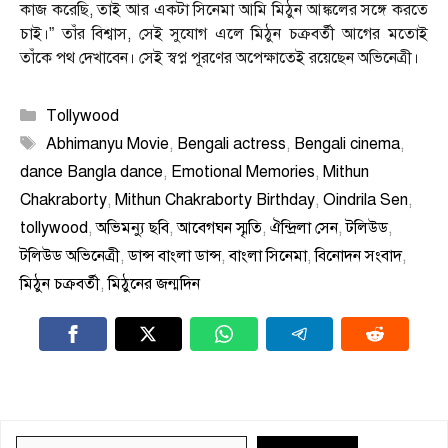
কাজ করেছি, তাই আর একটা সিনেমা আমি মিঠুন আঙ্কলের সঙ্গে করতে
চাই।” তাঁর বিশ্বাস, সেই সুযোগ এলে মিঠুন চক্রবর্তী আগের মতোই
তাঁকে পথ দেখাবেন। সেই স্বপ্ন পূরণের অপেক্ষাতেই রয়েছেন অভিনেত্রী।
Categories
Tollywood
Tags
Abhimanyu Movie
,
Bengali actress
,
Bengali cinema
,
dance Bangla dance
,
Emotional Memories
,
Mithun
Chakraborty
,
Mithun Chakraborty Birthday
,
Oindrila Sen
,
tollywood
,
অভিমন্যু ছবি
,
আবেগঘন স্মৃতি
,
ঐন্দ্রিলা সেন
,
টলিউড
,
টলিউড অভিনেত্রী
,
ডান্স বাংলা ডান্স
,
বাংলা সিনেমা
,
বিনোদন সংবাদ
,
মিঠুন চক্রবর্তী
,
মিঠুনের জন্মদিন
Search