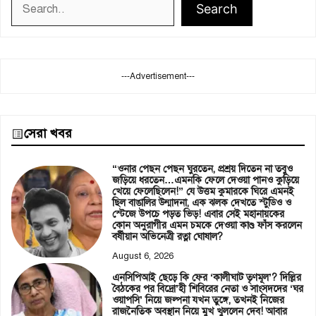
Search
---Advertisement---
সেরা খবর
“ওনার পেছন পেছন ঘুরতেন, প্রশ্রয় দিতেন না তবুও
জড়িয়ে ধরতেন…এমনকি ফেলে দেওয়া পানও কুড়িয়ে
খেয়ে ফেলেছিলেন!” যে উত্তম কুমারকে ঘিরে এমনই
ছিল বাঙালির উন্মাদনা, এক ঝলক দেখতে স্টুডিও ও
স্টেজে উপচে পড়ত ভিড়! এবার সেই মহানায়কের
কোন অনুরাগীর এমন চমকে দেওয়া কাণ্ড ফাঁস করলেন
বর্ষীয়ান অভিনেত্রী রত্না ঘোষাল?
August 6, 2026
এনসিপিআই ছেড়ে কি ফের ‘কালীঘাট তৃণমূল’? দিল্লির
বৈঠকের পর বিদ্রো’হী শিবিরের নেতা ও সাংসদদের ‘ঘর
ওয়াপসি’ নিয়ে জল্পনা যখন তুঙ্গে, তখনই নিজের
রাজনৈতিক অবস্থান নিয়ে মুখ খুললেন দেব! আবার