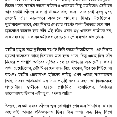
বিয়ের পরের সময়টা ভালো কাটলেও একসময় কিছু মতবিরোধ তৈরি হয়
আর সেটাই তাঁদের আলাদা থাকতে বাধ্য করে। তবে সেই দূরত্ব মুছে
ফেলেই তাঁরা নতুনভাবে একসঙ্গে পথচলার সিদ্ধান্ত নিয়েছিলেন।
দুর্ভাগ্যজনকভাবে, সেই সিদ্ধান্ত নেওয়ার আগেই অর্ণব চিরতরে চলে যান।
হৃদরোগে আক্রান্ত হয়ে তাঁর এই হঠাৎ প্রয়াণ শুধু একজন স্বামীকে নয়,
এক সহযোদ্ধা, এক সহকর্মীকেও কেড়ে নেয় পৌষমিতার কাছ থেকে।
স্বামীর মৃত্যুর মাত্র দু’দিনের মধ্যেই তিনি কাজে ফিরেছিলেন। এই সিদ্ধান্ত
হয়তো অনেকের কাছে বিস্ময়কর মনে হতে পারে, কিন্তু এটাই ছিল তাঁর
নিজের পাশাপাশি অর্ণবের স্মৃতির সঙ্গে বোঝাপড়ার এক চেষ্টা। কারণ
অর্ণব চেয়েছিলেন, পৌষমিতা যেন কাজ নিয়ে থাকেন, নিজেকে পিছিয়ে না
রাখেন। স্বামীর প্রোডাকশন হাউসের দায়িত্ব এখন একাই সামলাচ্ছেন
তিনি, নিজের ভাঙাচোরা মন নিয়ে লড়াই করে যাচ্ছেন, তা নিঃসন্দেহে
প্রশংসনীয়। স্বামীকে হারিয়ে পৌষমিতা বলেছিলেন, “অর্ণবের
ভালোবাসায় ছিলাম এটা ভুল, এখনও আছি!”
উল্লেখ্য, একটা সময়ে তাঁদের ভুল বোঝাবুঝি শেষ হয়ে গিয়েছিল, আবার
কাছাকাছি আসার পরিকল্পনাও ছিল। কিন্তু ভাগ্য অন্য কিছু লিখে