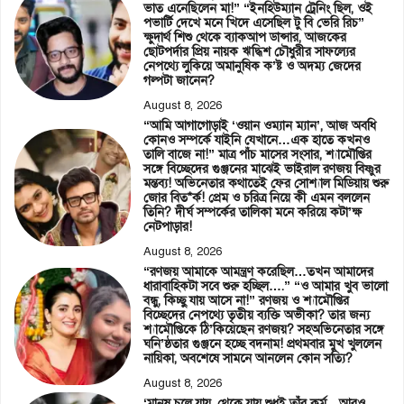
ভাত এনেছিলেন মা!” “ইনহিউম্যান ট্রেনিং ছিল, ওই
পভার্টি দেখে মনে খিদে এসেছিল টু বি ভেরি রিচ”
ক্ষুদার্থ শিশু থেকে ব্যাকআপ ডান্সার, আজকের
ছোটপর্দার প্রিয় নায়ক ঋদ্ধিশ চৌধুরীর সাফল্যের
নেপথ্যে লুকিয়ে অমানুষিক ক’ষ্ট ও অদম্য জেদের
গল্পটা জানেন?
August 8, 2026
“আমি আগাগোড়াই ‘ওয়ান ওম্যান ম্যান’, আজ অবধি
কোনও সম্পর্কে যাইনি যেখানে…এক হাতে কখনও
তালি বাজে না!” মাত্র পাঁচ মাসের সংসার, শ্যামৌপ্তির
সঙ্গে বিচ্ছেদের গুঞ্জনের মাঝেই ভাইরাল রণজয় বিষ্ণুর
মন্তব্য! অভিনেতার কথাতেই ফের সোশ্যাল মিডিয়ায় শুরু
জোর বিত*র্ক! প্রেম ও চরিত্র নিয়ে কী এমন বললেন
তিনি? দীর্ঘ সম্পর্কের তালিকা মনে করিয়ে কটা’ক্ষ
নেটপাড়ার!
August 8, 2026
“রণজয় আমাকে আমন্ত্রণ করেছিল…তখন আমাদের
ধারাবাহিকটা সবে শুরু হচ্ছিল….” “ও আমার খুব ভালো
বন্ধু, কিচ্ছু যায় আসে না!” রণজয় ও শ্যামৌপ্তির
বিচ্ছেদের নেপথ্যে তৃতীয় ব্যক্তি অভীকা? তার জন্য
শ্যামৌপ্তিকে ঠি’কিয়েছেন রণজয়? সহঅভিনেতার সঙ্গে
ঘনি’ষ্ঠতার গুঞ্জনে হচ্ছে বদনাম! প্রথমবার মুখ খুললেন
নায়িকা, অবশেষে সামনে আনলেন কোন সত্যি?
August 8, 2026
‘মানুষ চলে যায়, থেকে যায় শুধুই তাঁর কর্ম…আরও