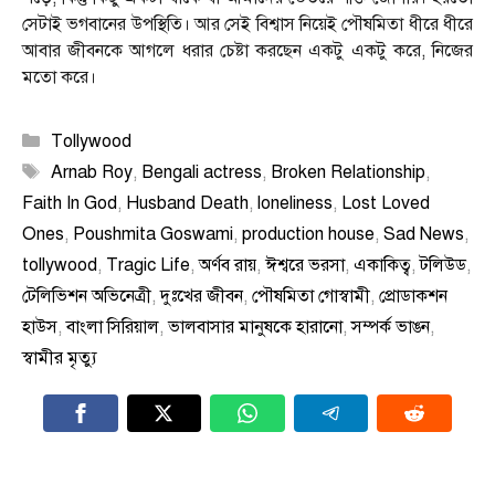
সেটাই ভগবানের উপস্থিতি। আর সেই বিশ্বাস নিয়েই পৌষমিতা ধীরে ধীরে
আবার জীবনকে আগলে ধরার চেষ্টা করছেন একটু একটু করে, নিজের
মতো করে।
Categories
Tollywood
Tags
Arnab Roy
,
Bengali actress
,
Broken Relationship
,
Faith In God
,
Husband Death
,
loneliness
,
Lost Loved
Ones
,
Poushmita Goswami
,
production house
,
Sad News
,
tollywood
,
Tragic Life
,
অর্ণব রায়
,
ঈশ্বরে ভরসা
,
একাকিত্ব
,
টলিউড
,
টেলিভিশন অভিনেত্রী
,
দুঃখের জীবন
,
পৌষমিতা গোস্বামী
,
প্রোডাকশন
হাউস
,
বাংলা সিরিয়াল
,
ভালবাসার মানুষকে হারানো
,
সম্পর্ক ভাঙন
,
স্বামীর মৃত্যু