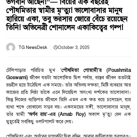
ভগবান আছেন!”— বিয়ের এক বছরেই
পৌষমিতার স্বামীর মৃ’ত্যু! ভালোবাসার মানুষ
হারিয়ে একা, তবু ভরসার জোরে বেঁচে রয়েছেন
তিনি! অভিনেত্রী শোনালেন একাকিত্বের গল্প!
TG NewsDesk
October 3, 2025
টেলিপাড়ার পরিচিত মুখ
‘পৌষমিতা গোস্বামী’র (Poushmita
Goswami)
জীবন যতটা আলোকিত ছিল পর্দায়, বাস্তব জীবন ততটাই
রঙহীন হয়ে উঠেছিল এক সময়ে। তাঁর অভিনয় দক্ষতা, মিষ্টি ব্যবহার আর
কাজের প্রতি নিষ্ঠা তাঁকে এনে দিয়েছিল অসংখ্য দর্শকের ভালোবাসা।
কিন্তু নিজের ব্যক্তিগত জীবনে তিনি এমন এক ক্ষত বয়ে চলেছেন, যার
ব্যথা শব্দে বোঝানো সম্ভব নয়। একসময়ের সঙ্গী, ভালোবাসার মানুষ,
তাঁর স্বামী
‘অর্ণব রায়’-এর (Arnab Roy)
অকাল মৃ’ত্যু যেন এক
মুহূর্তেই সবকিছু ওলটপালট করে দেয়।
পৌষমিতা এবং অর্ণবের সম্পর্কটা ছিল রঙিন, আবার জটিলতায় ভরপুরও।