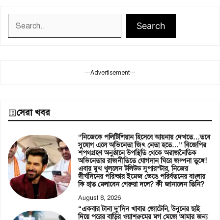
Search
Search
---Advertisement---
সেরা খবর
“নিজেকে পলিটিশিয়ান হিসেবে আয়নায় দেখতে…তবে
সুযোগ এলে অভিনেতা জিৎ নেতা হতে…” বিজেপির
শপথগ্রহণ অনুষ্ঠানে উপস্থিতি থেকে অরাজনৈতিক
অভিনেতার রাজনীতিতে যোগদান ঘিরে জল্পনা তুঙ্গে!
এবার মুখ খুললেন টলিউড সুপারস্টার, নিজের
দীর্ঘদিনের পরিষ্কার ইমেজ ভেঙে পরির্বতনের বাংলায়
কি হাত মেলাবেন গেরুয়া দলে? কী জানালেন তিনি?
August 8, 2026
“একবার টানা দু’দিন খাবার জোটেনি, উনুনের ছাই
দিয়ে পরের বাড়ির ওয়াশরুমের মগ মেজে আমার জন্য