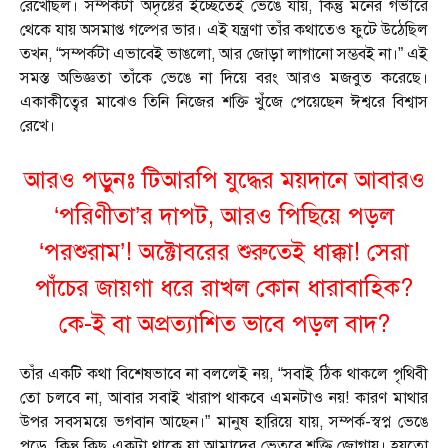
রেখেছিল। সম্পর্কটা অদৃষ্টের ইচ্ছেতেই ভেঙে যায়, কিন্তু মনের গভীরে
থেকে যায় অসমাপ্ত গল্পের ভার। এই যন্ত্রণা তাঁর কথাতেও ফুটে উঠেছিল
তখন, “সম্পর্কটা এভাবেই ভাঙলো, আর জোড়া লাগানো সম্ভবই না।” এই
সমস্ত অভিজ্ঞতা তাঁকে ভেঙে না দিয়ে বরং আরও মজবুত করেছে।
একাকীত্বের মাঝেও তিনি নিজের শক্তি খুঁজে পেয়েছেন ঈশ্বরে বিশ্বাস
রেখে।
আরও পড়ুনঃ টিআরপি যুদ্ধের ময়দানে আবারও
‘পরিণীতা’র দাপট, আরও পিছিয়ে পড়ল
‘পরশুরাম’! অক্টোবরের শুরুতেই ধাক্কা! সেরা
পাঁচের জায়গা ধরে রাখল কোন ধারাবাহিক?
কে-ই বা অপ্রত্যাশিত ভাবে পড়ল বাদ?
তাঁর একটি কথা বিশেষভাবে না বললেই নয়, “সবাই ঠিক থাকলে পৃথিবী
তো চলবে না, আবার সবাই খারাপ থাকবে এমনটাও নয়! কারণ মাথার
উপর সবসময়ে ভগবান আছেন।” মানুষ হারিয়ে যায়, সম্পর্ক-স্বপ্ন ভেঙে
পড়ে, কিন্তু কিছু একটা থাকে যা আমাদের ভেতরে শক্তি জোগায়। হয়তো