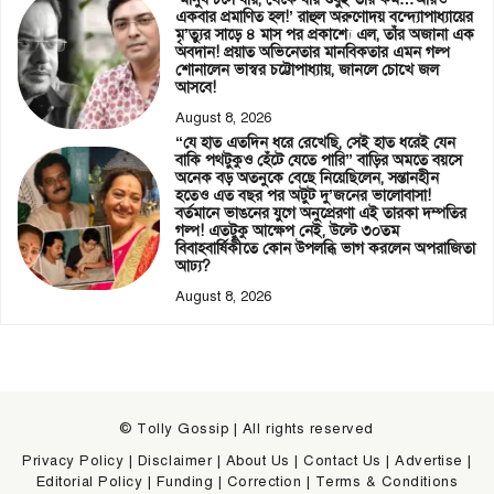
একবার প্রমাণিত হল!’ রাহুল অরুণোদয় বন্দ্যোপাধ্যায়ের
মৃ’ত্যুর সাড়ে ৪ মাস পর প্রকাশ্যে এল, তাঁর অজানা এক
অবদান! প্রয়াত অভিনেতার মানবিকতার এমন গল্প
শোনালেন ভাস্বর চট্টোপাধ্যায়, জানলে চোখে জল
আসবে!
August 8, 2026
“যে হাত এতদিন ধরে রেখেছি, সেই হাত ধরেই যেন
বাকি পথটুকুও হেঁটে যেতে পারি” বাড়ির অমতে বয়সে
অনেক বড় অতনুকে বেছে নিয়েছিলেন, সন্তানহীন
হতেও এত বছর পর অটুট দু’জনের ভালোবাসা!
বর্তমানে ভাঙনের যুগে অনুপ্রেরণা এই তারকা দম্পতির
গল্প! এতটুকু আক্ষেপ নেই, উল্টে ৩০তম
বিবাহবার্ষিকীতে কোন উপলব্ধি ভাগ করলেন অপরাজিতা
আঢ্য?
August 8, 2026
© Tolly Gossip | All rights reserved
Privacy Policy
|
Disclaimer
|
About Us
|
Contact Us
|
Advertise
|
Editorial Policy
|
Funding
|
Correction
|
Terms & Conditions