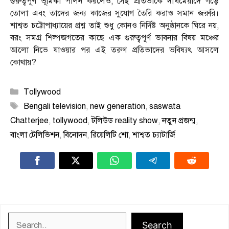
গুরুত্বপূর্ণ ভূমিকা পালন করলেও, সেই প্রতিভাকে দীর্ঘমেয়াদে গড়ে
তোলা এবং তাদের জন্য কাজের সুযোগ তৈরি করাও সমান জরুরি।
শাশ্বত চট্টোপাধ্যায়ের প্রশ্ন তাই শুধু কোনও নির্দিষ্ট অনুষ্ঠানকে ঘিরে নয়,
বরং সমগ্র শিল্পজগতের কাছে এক গুরুত্বপূর্ণ ভাবনার বিষয় মঞ্চের
আলো নিভে যাওয়ার পর এই তরুণ প্রতিভাদের ভবিষ্যৎ আসলে
কোথায়?
Categories
Tollywood
Tags
Bengali television
,
new generation
,
saswata
Chatterjee
,
tollywood
,
টলিউড reality show
,
নতুন প্রজন্ম
,
বাংলা টেলিভিশন
,
বিনোদন
,
রিয়েলিটি শো
,
শাশ্বত চ্যাটার্জি
Search
Search