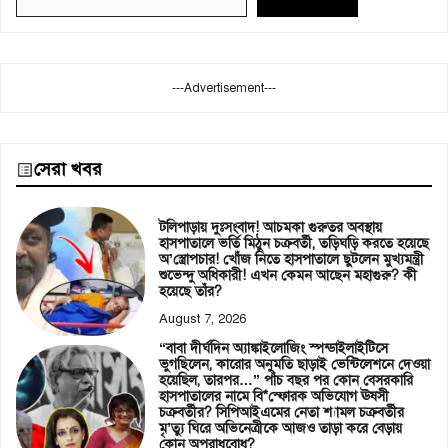
---Advertisement---
সেরা খবর
টলিপাড়ায় দুঃসংবাদ! আচমকা গুরুতর অবস্থায়
হাসপাতালে ভর্তি মিঠুন চক্রবর্তী, তড়িঘড়ি করতে হয়েছে
অ’স্ত্রোপচার! খোঁজ নিতে হাসপাতালে ছুটলেন মুখ্যমন্ত্রী
শুভেন্দু অধিকারী! এখন কেমন আছেন মহাগুরু? কী
হয়েছে তাঁর?
August 7, 2026
“বাবা দীর্ঘদিন অ্যাঙ্কাইলোজিং স্পন্ডাইলাইটিসে
ভুগছিলেন, কারোর অনুমতি ছাড়াই ভেন্টিলেশনে দেওয়া
হয়েছিল, তারপর…” পাঁচ বছর পর কোন বেসরকারি
হাসপাতালের নামে বি*স্ফোরক অভিযোগ ঊষসী
চক্রবর্তীর? সিপিআইএমের নেতা শ্যামল চক্রবর্তীর
মৃ’ত্যু ঘিরে অভিনেত্রীকে আজও তাড়া করে বেড়ায়
কোন অপরাধবোধ?