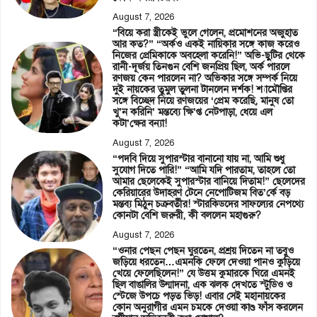
August 7, 2026
“বিয়ে করা স্ত্রীকেই ভুলে গেলেন, প্রমোশনের অজুহাত
আর কত?” “অর্কও একই নায়িকার সঙ্গে কাজ করেও
নিজের প্রেমিকাকে অবহেলা করেনি!” অভি-ছুটির থেকে
রানী-দূর্জয় তিনগুন বেশি জনপ্রিয় ছিল, অর্ক পারলে
রণজয় কেন পারলেন না? অভিকার সঙ্গে সম্পর্ক নিয়ে
দুই নায়কের তুমুল তুলনা টানলেন দর্শক! শ্যামৌপ্তির
সঙ্গে বিচ্ছেদ নিয়ে রণজয়ের ‘প্রেম করেছি, মানুষ তো
খু’ন করিনি’ মন্তব্যে ক্ষি’প্ত নেটপাড়া, ধেয়ে এল
কটা’ক্ষের বন্যা!
August 7, 2026
“পদবি দিয়ে সুপারস্টার বানানো যায় না, আমি শুধু
সুযোগ দিতে পারি!” “আমি যদি পারতাম, তাহলে তো
আমার ছেলেকেই সুপারস্টার বানিয়ে দিতাম!” ছেলেদের
কেরিয়ারের উদাহরণ টেনে নেপোটিজম বিত’র্কে বড়
মন্তব্য মিঠুন চক্রবর্তীর! স্টারকিডদের সাফল্যের নেপথ্যে
কোনটা বেশি জরুরী, কী বললেন মহাগুরু?
August 7, 2026
“ওনার পেছন পেছন ঘুরতেন, প্রশ্রয় দিতেন না তবুও
জড়িয়ে ধরতেন…এমনকি ফেলে দেওয়া পানও কুড়িয়ে
খেয়ে ফেলেছিলেন!” যে উত্তম কুমারকে ঘিরে এমনই
ছিল বাঙালির উন্মাদনা, এক ঝলক দেখতে স্টুডিও ও
স্টেজে উপচে পড়ত ভিড়! এবার সেই মহানায়কের
কোন অনুরাগীর এমন চমকে দেওয়া কাণ্ড ফাঁস করলেন