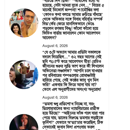
“বাঁচতে দিন প্লিজ!” “আমাদের মধ্যে যা
হয়েছে, সেটা আমরা বুঝে নেব…” বিয়ের ৫
মাসেই ডিভোর্স জল্পনা! শ্যামৌপ্তির বলা
‘কোনও কথা বলতে আমার রুচিতে বাঁধছে’
থেকে অভিকার সঙ্গে বিবাহ বহির্ভূত সম্পর্ক
বিত’র্কের জেরে মানসিকভাবে ভেঙে
পড়লেন রণজয় বিষ্ণু! কাঁদো কাঁদো হয়ে
ভিডিও বার্তায় জানালেন কোন আবেগঘন
আবেদন?
August 6, 2026
“যে ৩টে অভ্যাস আমার প্রতিটা সকালকে
বদলে দিয়েছিল…” ৩২ বছর আগের সেই
ছবি পোস্ট করে আবেগঘন মীর! রেডিও
জীবনের শুরুর স্মৃতি ভাগ করে কী লিখলেন
অভিনেতা-সঞ্চালক? ‘আপনি চলে যাওয়ার
পর রবিবারের গল্পগুলোর রোমাঞ্চটাই
হারিয়ে গেছে, সেই কণ্ঠের জাদু খুব মিস
করি!’ একবার কি ফিরে আসা যায় না?
ভেসে এল অনুরাগীদের অসংখ্য অনুরোধ!
August 6, 2026
“তমসা শুধু প্রতিশো’ধ নিচ্ছে না, বরং
তিলোত্তমাদের জন্য ন্যায়বিচারের প্রতীক
হয়ে উঠছে!” “আইনের ফাঁক গলে যারা পার
পেয়ে যায়, তাদের বিরুদ্ধে তমসার লড়াইকে
কুর্নিশ!” যেভাবে অ’ত্যা’চার করেছিল, ঠিক
সেভাবেই জবাব দিল! প্রশংসায় ভরল