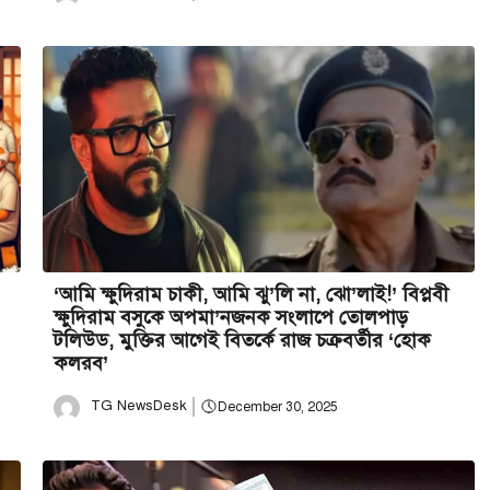
‘আমি ক্ষুদিরাম চাকী, আমি ঝু’লি না, ঝো’লাই!’ বিপ্লবী
ক্ষুদিরাম বসুকে অপমা’নজনক সংলাপে তোলপাড়
টলিউড, মুক্তির আগেই বিতর্কে রাজ চক্রবর্তীর ‘হোক
কলরব’
TG NewsDesk
December 30, 2025