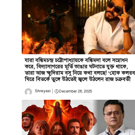
যারা বঙ্কিমচন্দ্র চট্টোপাধ্যায়কে বঙ্কিমদা বলে সম্বোধন
করে, বিদ্যাসাগরের মূর্তি ভাঙার ঘটনাতে যুক্ত থাকে,
তারা আজ ক্ষুদিরাম বসু নিয়ে কথা বলছে! ‘হোক কলরব
ঘিরে বিতর্কে তুঙ্গে উঠতেই জ্বলে উঠলেন রাজ চক্রবর্তী
Shreyasi
December 28, 2025