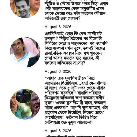
স্টুডিও ও স্টেজে উপচে পড়ত ভিড়! এবার
সেই মহানায়কের কোন অনুরাগীর এমন
চমকে দেওয়া কাণ্ড ফাঁস করলেন বর্ষীয়ান
অভিনেত্রী রত্না ঘোষাল?
August 6, 2026
এনসিপিআই ছেড়ে কি ফের ‘কালীঘাট
তৃণমূল’? দিল্লির বৈঠকের পর বিদ্রো’হী
শিবিরের নেতা ও সাংসদদের ‘ঘর ওয়াপসি’
নিয়ে জল্পনা যখন তুঙ্গে, তখনই নিজের
রাজনৈতিক অবস্থান নিয়ে মুখ খুললেন
দেব! আবার মমতার হাত ধরবেন, কী
বললেন অভিনেতা-সাংসদ?
August 6, 2026
“আমার এক মুস’লিম স্ত্রীকে নিয়ে
আমেরিকা গিয়েছিলাম…হাতা যেন থালায়
না লাগে, ওঁকে ৫ ফুট ওপর থেকে খাবার
পরিবেশন করেছিল!” বাঙালি পরিবারে
নিমন্ত্রণের অভিজ্ঞতা ভাগ করলেন কবীর
সুমন! ‘একটা মুস’লিম স্ত্রী মানে, কতজন
আছে এরকম?’ ‘আপনি ভুল বলছেন, ওটা
মহাকাশ থেকে দিয়েছিল, নিজের চোখে
দেখেছিলাম!’ ভাইরাল ভিডিও ঘিরে
নেটপাড়ায় শুরু তুমুল আলোচনা!
August 6, 2026