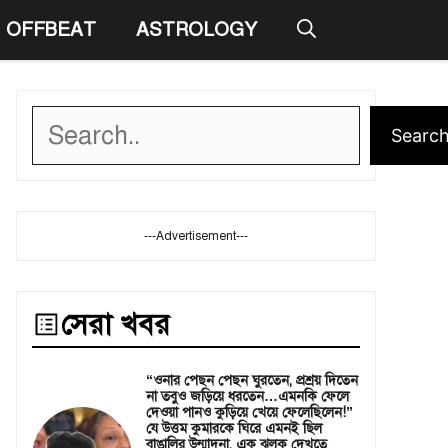
OFFBEAT
ASTROLOGY
Search
Searc
---Advertisement---
সেরা খবর
“ওনার পেছন পেছন ঘুরতেন, প্রশ্রয় দিতেন
না তবুও জড়িয়ে ধরতেন…এমনকি ফেলে
দেওয়া পানও কুড়িয়ে খেয়ে ফেলেছিলেন!”
যে উত্তম কুমারকে ঘিরে এমনই ছিল
বাঙালির উন্মাদনা, এক ঝলক দেখতে