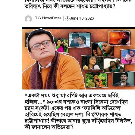
বিলাসিতা এবং অতিরিক্ত অহংকার? এইসব শিল্পীদের
ভবিষ্যৎ নিয়ে কী বলছেন শাশ্বত চট্টোপাধ্যায়?
TG NewsDesk
June 10, 2026
“একটা সময় শুধু মা’রপিট আর একঘেয়ে ছবিই
হচ্ছিল…” ৯০-এর দশকেও বাংলা সিনেমা দেখেছিল
চরম সংকট! একের পর এক ‘ফ্যামিলি অডিয়েন্স’
হারিয়েই হয়েছিল বেহাল দশা, বি’স্ফোরক শাশ্বত
চট্টোপাধ্যায়! কীভাবে আবার ঘুরে দাঁড়িয়েছিল টলিউড,
কী জানালেন অভিনেতা?