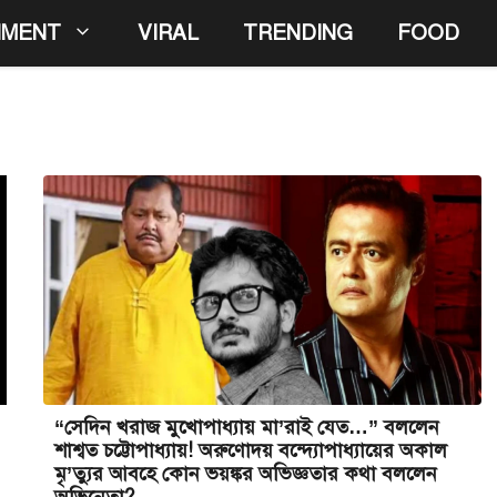
NMENT
VIRAL
TRENDING
FOOD
“সেদিন খরাজ মুখোপাধ্যায় মা’রাই যেত…” বললেন
শাশ্বত চট্টোপাধ্যায়! অরুণোদয় বন্দ্যোপাধ্যায়ের অকাল
মৃ’ত্যুর আবহে কোন ভয়ঙ্কর অভিজ্ঞতার কথা বললেন