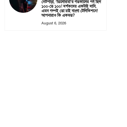
নেটপাড়া, ‘তিলোত্তমা’র গতকালের পর্ব ছিল
১০০-তে ১০০! দর্শকদের একটাই দাবি,
এমন গল্পই তো চাই বাংলা টেলিভিশনে!
আপনারাও কি একমত?
August 6, 2026