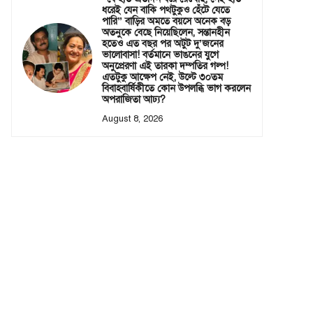
ধরেই যেন বাকি পথটুকুও হেঁটে যেতে
পারি” বাড়ির অমতে বয়সে অনেক বড়
অতনুকে বেছে নিয়েছিলেন, সন্তানহীন
হতেও এত বছর পর অটুট দু’জনের
ভালোবাসা! বর্তমানে ভাঙনের যুগে
অনুপ্রেরণা এই তারকা দম্পতির গল্প!
এতটুকু আক্ষেপ নেই, উল্টে ৩০তম
বিবাহবার্ষিকীতে কোন উপলব্ধি ভাগ করলেন
অপরাজিতা আঢ্য?
August 8, 2026