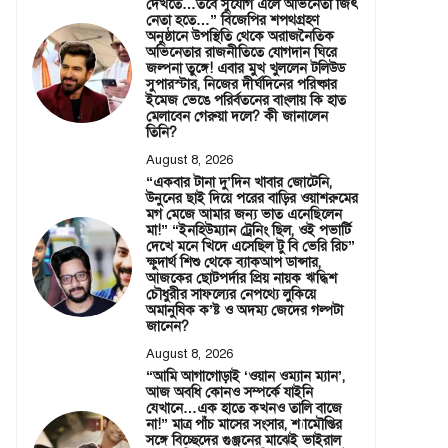
দেখতে…তবে সুযোগ এলে অভিনেতা জিৎ
নেতা হতে…” বিজেপির শপথগ্রহণ
অনুষ্ঠানে উপস্থিতি থেকে অরাজনৈতিক
অভিনেতার রাজনীতিতে যোগদান ঘিরে
জল্পনা তুঙ্গে! এবার মুখ খুললেন টলিউড
সুপারস্টার, নিজের দীর্ঘদিনের পরিষ্কার
ইমেজ ভেঙে পরির্বতনের বাংলায় কি হাত
মেলাবেন গেরুয়া দলে? কী জানালেন
তিনি?
August 8, 2026
“একবার টানা দু’দিন খাবার জোটেনি,
উনুনের ছাই দিয়ে পরের বাড়ির ওয়াশরুমের
মগ মেজে আমার জন্য ভাত এনেছিলেন
মা!” “ইনহিউম্যান ট্রেনিং ছিল, ওই পভার্টি
দেখে মনে খিদে এসেছিল টু বি ভেরি রিচ”
ক্ষুদার্থ শিশু থেকে ব্যাকআপ ডান্সার,
আজকের ছোটপর্দার প্রিয় নায়ক ঋদ্ধিশ
চৌধুরীর সাফল্যের নেপথ্যে লুকিয়ে
অমানুষিক ক’ষ্ট ও অদম্য জেদের গল্পটা
জানেন?
August 8, 2026
“আমি আগাগোড়াই ‘ওয়ান ওম্যান ম্যান’,
আজ অবধি কোনও সম্পর্কে যাইনি
যেখানে…এক হাতে কখনও তালি বাজে
না!” মাত্র পাঁচ মাসের সংসার, শ্যামৌপ্তির
সঙ্গে বিচ্ছেদের গুঞ্জনের মাঝেই ভাইরাল