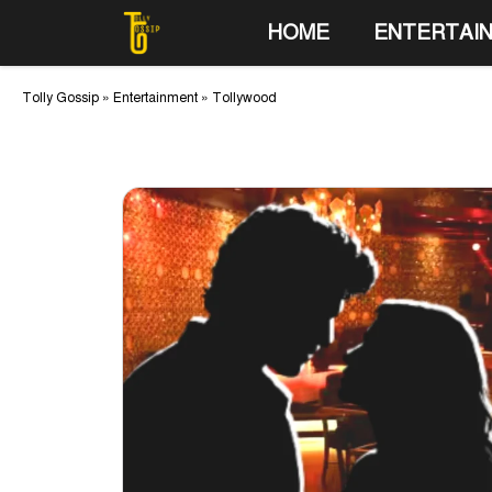
Skip
HOME
ENTERTAI
to
content
Tolly Gossip
»
Entertainment
»
Tollywood