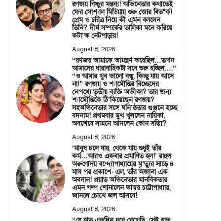
রণজয় বিষ্ণুর মন্তব্য! অভিনেতার কথাতেই
ফের সোশ্যাল মিডিয়ায় শুরু জোর বিত*র্ক!
প্রেম ও চরিত্র নিয়ে কী এমন বললেন
তিনি? দীর্ঘ সম্পর্কের তালিকা মনে করিয়ে
কটা’ক্ষ নেটপাড়ার!
August 8, 2026
“রণজয় আমাকে আমন্ত্রণ করেছিল…তখন
আমাদের ধারাবাহিকটা সবে শুরু হচ্ছিল….”
“ও আমার খুব ভালো বন্ধু, কিচ্ছু যায় আসে
না!” রণজয় ও শ্যামৌপ্তির বিচ্ছেদের
নেপথ্যে তৃতীয় ব্যক্তি অভীকা? তার জন্য
শ্যামৌপ্তিকে ঠি’কিয়েছেন রণজয়?
সহঅভিনেতার সঙ্গে ঘনি’ষ্ঠতার গুঞ্জনে হচ্ছে
বদনাম! প্রথমবার মুখ খুললেন নায়িকা,
অবশেষে সামনে আনলেন কোন সত্যি?
August 8, 2026
‘মানুষ চলে যায়, থেকে যায় শুধুই তাঁর
কর্ম…আরও একবার প্রমাণিত হল!’ রাহুল
অরুণোদয় বন্দ্যোপাধ্যায়ের মৃ’ত্যুর সাড়ে ৪
মাস পর প্রকাশ্যে এল, তাঁর অজানা এক
অবদান! প্রয়াত অভিনেতার মানবিকতার
এমন গল্প শোনালেন ভাস্বর চট্টোপাধ্যায়,
জানলে চোখে জল আসবে!
August 8, 2026
“যে হাত এতদিন ধরে রেখেছি, সেই হাত