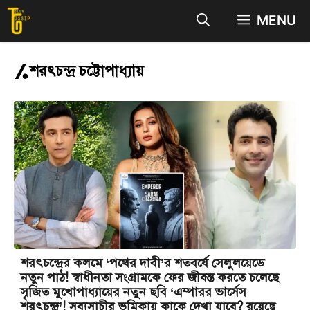
Skip
MENU
to
content
শরৎচন্দ্র চট্টোপাধ্যায়
শরৎচন্দ্রের কলমে ‘পথের দাবী’র শতবর্ষে সেলুলয়েডে
নতুন পাঠ! স্বাধীনতা সংগ্রামকে ফের জীবন্ত করতে চলেছে
সৃজিত মুখোপাধ্যায়ের নতুন ছবি ‘এম্পারর ভার্সেস
শরৎচন্দ্র’! সব্যসাচীর ভূমিকায় কাকে দেখা যাবে? রয়েছে