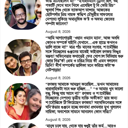
ভাত এনেছিলেন মা!” “ইনহিউম্যান ট্রেনিং ছিল, ওই
পভার্টি দেখে মনে খিদে এসেছিল টু বি ভেরি রিচ”
ক্ষুদার্থ শিশু থেকে ব্যাকআপ ডান্সার, আজকের
ছোটপর্দার প্রিয় নায়ক ঋদ্ধিশ চৌধুরীর সাফল্যের
নেপথ্যে লুকিয়ে অমানুষিক ক’ষ্ট ও অদম্য জেদের
গল্পটা জানেন?
August 8, 2026
“আমি আগাগোড়াই ‘ওয়ান ওম্যান ম্যান’, আজ অবধি
কোনও সম্পর্কে যাইনি যেখানে…এক হাতে কখনও
তালি বাজে না!” মাত্র পাঁচ মাসের সংসার, শ্যামৌপ্তির
সঙ্গে বিচ্ছেদের গুঞ্জনের মাঝেই ভাইরাল রণজয় বিষ্ণুর
মন্তব্য! অভিনেতার কথাতেই ফের সোশ্যাল মিডিয়ায় শুরু
জোর বিত*র্ক! প্রেম ও চরিত্র নিয়ে কী এমন বললেন
তিনি? দীর্ঘ সম্পর্কের তালিকা মনে করিয়ে কটা’ক্ষ
নেটপাড়ার!
August 8, 2026
“রণজয় আমাকে আমন্ত্রণ করেছিল…তখন আমাদের
ধারাবাহিকটা সবে শুরু হচ্ছিল….” “ও আমার খুব ভালো
বন্ধু, কিচ্ছু যায় আসে না!” রণজয় ও শ্যামৌপ্তির
বিচ্ছেদের নেপথ্যে তৃতীয় ব্যক্তি অভীকা? তার জন্য
শ্যামৌপ্তিকে ঠি’কিয়েছেন রণজয়? সহঅভিনেতার সঙ্গে
ঘনি’ষ্ঠতার গুঞ্জনে হচ্ছে বদনাম! প্রথমবার মুখ খুললেন
নায়িকা, অবশেষে সামনে আনলেন কোন সত্যি?
August 8, 2026
‘মানুষ চলে যায়, থেকে যায় শুধুই তাঁর কর্ম…আরও