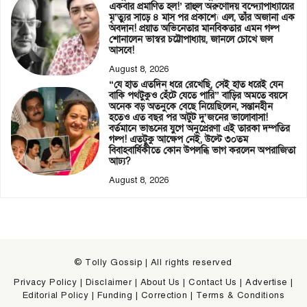
একবার প্রমাণিত হল!’ রাহুল অরুণোদয় বন্দ্যোপাধ্যায়ের
মৃ’ত্যুর সাড়ে ৪ মাস পর প্রকাশ্যে এল, তাঁর অজানা এক
অবদান! প্রয়াত অভিনেতার মানবিকতার এমন গল্প
শোনালেন ভাস্বর চট্টোপাধ্যায়, জানলে চোখে জল
আসবে!
August 8, 2026
“যে হাত এতদিন ধরে রেখেছি, সেই হাত ধরেই যেন
বাকি পথটুকুও হেঁটে যেতে পারি” বাড়ির অমতে বয়সে
অনেক বড় অতনুকে বেছে নিয়েছিলেন, সন্তানহীন
হতেও এত বছর পর অটুট দু’জনের ভালোবাসা!
বর্তমানে ভাঙনের যুগে অনুপ্রেরণা এই তারকা দম্পতির
গল্প! এতটুকু আক্ষেপ নেই, উল্টে ৩০তম
বিবাহবার্ষিকীতে কোন উপলব্ধি ভাগ করলেন অপরাজিতা
আঢ্য?
August 8, 2026
© Tolly Gossip | All rights reserved
Privacy Policy
|
Disclaimer
|
About Us
|
Contact Us
|
Advertise
|
Editorial Policy
|
Funding
|
Correction
|
Terms & Conditions