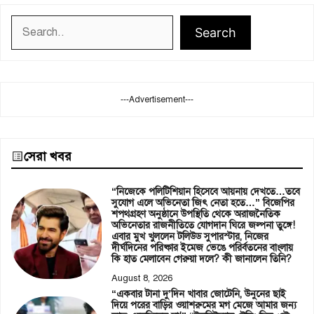
Search
Search
---Advertisement---
সেরা খবর
“নিজেকে পলিটিশিয়ান হিসেবে আয়নায় দেখতে…তবে
সুযোগ এলে অভিনেতা জিৎ নেতা হতে…” বিজেপির
শপথগ্রহণ অনুষ্ঠানে উপস্থিতি থেকে অরাজনৈতিক
অভিনেতার রাজনীতিতে যোগদান ঘিরে জল্পনা তুঙ্গে!
এবার মুখ খুললেন টলিউড সুপারস্টার, নিজের
দীর্ঘদিনের পরিষ্কার ইমেজ ভেঙে পরির্বতনের বাংলায়
কি হাত মেলাবেন গেরুয়া দলে? কী জানালেন তিনি?
August 8, 2026
“একবার টানা দু’দিন খাবার জোটেনি, উনুনের ছাই
দিয়ে পরের বাড়ির ওয়াশরুমের মগ মেজে আমার জন্য