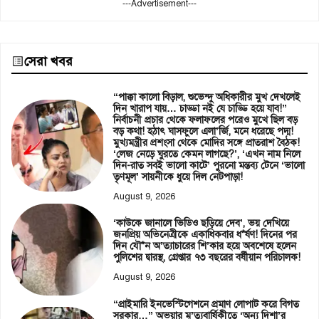
---Advertisement---
সেরা খবর
“পাক্কা কালো বিড়াল, শুভেন্দু অধিকারীর মুখ দেখলেই
দিন খারাপ যায়… চাড্ডা নই যে চাড্ডি হয়ে যাব!”
নির্বাচনী প্রচার থেকে ফলাফলের পরেও মুখে ছিল বড়
বড় কথা! হঠাৎ ঘাসফুলে এলা’র্জি, মনে ধরেছে পদ্ম!
মুখ্যমন্ত্রীর প্রশংসা থেকে মোদির সঙ্গে প্রাতরাশ বৈঠক!
‘লেজ নেড়ে ঘুরতে কেমন লাগছে?’, ‘এখন নাম নিলে
দিন-রাত সবই ভালো কাটে’ পুরনো মন্তব্য টেনে ‘ভালো
তৃণমূল’ সায়নীকে ধুয়ে দিল নেটপাড়া!
August 9, 2026
‘কাউকে জানালে ভিডিও ছড়িয়ে দেব’, ভয় দেখিয়ে
জনপ্রিয় অভিনেত্রীকে একাধিকবার ধ*র্ষণ! দিনের পর
দিন যৌ*ন অ’ত্যাচারের শি’কার হয়ে অবশেষে হলেন
পুলিশের দ্বারস্থ, গ্রেপ্তার ৭৩ বছরের বর্ষীয়ান পরিচালক!
August 9, 2026
“প্রাইমারি ইনভেস্টিগেশনে প্রমাণ লোপাট করে বিগত
সরকার…” অভয়ার মৃ’ত্যুবার্ষিকীতে ‘অন্য দিশা’র