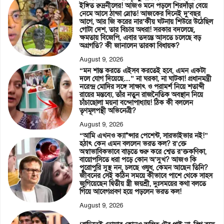
ইঙ্গিত রুদ্রনীলের! আজও মনে পড়লে শিরদাঁড়া বেয়ে
নেমে আসে ঠান্ডা স্রোত! আজকের দিনেই দু’বছর
আগে, আর জি করের নার’কীয় ঘটনায় শিউরে উঠেছিল
গোটা দেশ, তার বিচার অধরা! সরকার বদলেছে,
ক্ষমতায় বিজেপি, এবার তদন্তে আসতে চলেছে বড়
অগ্রগতি? কী জানালেন তারকা বিধায়ক?
August 9, 2026
“মন শান্ত করতে এইসব করতেই হবে, এমন একটা
দলে যোগ দিয়েছে…” না ঘরকা, না ঘাটকা! প্রধানমন্ত্রী
নরেন্দ্র মোদির সঙ্গে সাক্ষাৎ ও পরামর্শ নিয়ে শতাব্দী
রায়ের মন্তব্যে, তাঁর নতুন রাজনৈতিক অবস্থান নিয়ে
চাঁচাছোলা ময়না বন্দোপাধ্যায়! ঠিক কী বললেন
তৃণমূলপন্থী অভিনেত্রী?
August 9, 2026
“আমি এখনও ক্যা*ন্সার পেশেন্ট, সারভাইভার নই!”
হঠাৎ কেন এমন বললেন ভরত কল? র’ক্তে
অস্বাভাবিকভাবে বাড়তে শুরু করে শ্বেত র’ক্তকণিকা,
বায়োপসিতে ধরা পড়ে কোন অ’সুখ? আজও কি
পুরোপুরি সুস্থ নন, চলছে ওষুধ, কেমন আছেন তিনি?
জীবনের সেই কঠিন সময়ে কীভাবে পাশে থেকে সাহস
জুগিয়েছেন দ্বিতীয় স্ত্রী জয়শ্রী, দুঃসময়ের কথা বলতে
গিয়ে আবেগপ্রবণ হয়ে পড়লেন ভরত কল!
August 9, 2026