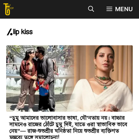
Skip
MENU
to
content
lip kiss
“চুমু আমাদের ভালোবাসার ভাষা, যৌ’নতায় নয়। বাচ্চার
সামনেও রাজের ঠোঁটে চুমু দিই, যাতে ওরা স্বাভাবিক ভাবে
নেয়”— রাজ-শুভশ্রীর ঘনিষ্ঠতা নিয়ে শুভশ্রীর ব্যক্তিগত
মন্তব্যে তুঙ্গে সমালোচনা!