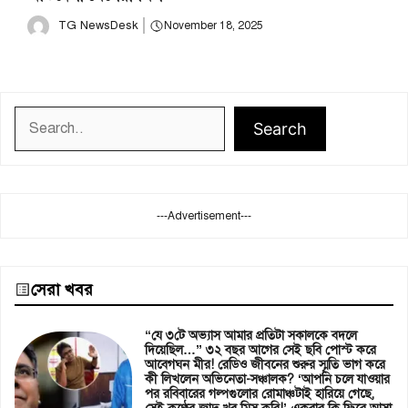
TG NewsDesk
November 18, 2025
Search
Search
---Advertisement---
সেরা খবর
“যে ৩টে অভ্যাস আমার প্রতিটা সকালকে বদলে
দিয়েছিল…” ৩২ বছর আগের সেই ছবি পোস্ট করে
আবেগঘন মীর! রেডিও জীবনের শুরুর স্মৃতি ভাগ করে
কী লিখলেন অভিনেতা-সঞ্চালক? ‘আপনি চলে যাওয়ার
পর রবিবারের গল্পগুলোর রোমাঞ্চটাই হারিয়ে গেছে,