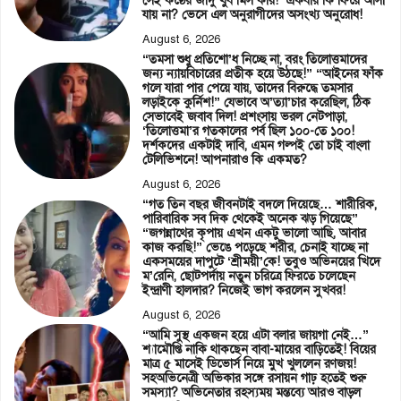
সেই কণ্ঠের জাদু খুব মিস করি!’ একবার কি ফিরে আসা
যায় না? ভেসে এল অনুরাগীদের অসংখ্য অনুরোধ!
August 6, 2026
“তমসা শুধু প্রতিশো’ধ নিচ্ছে না, বরং তিলোত্তমাদের
জন্য ন্যায়বিচারের প্রতীক হয়ে উঠছে!” “আইনের ফাঁক
গলে যারা পার পেয়ে যায়, তাদের বিরুদ্ধে তমসার
লড়াইকে কুর্নিশ!” যেভাবে অ’ত্যা’চার করেছিল, ঠিক
সেভাবেই জবাব দিল! প্রশংসায় ভরল নেটপাড়া,
‘তিলোত্তমা’র গতকালের পর্ব ছিল ১০০-তে ১০০!
দর্শকদের একটাই দাবি, এমন গল্পই তো চাই বাংলা
টেলিভিশনে! আপনারাও কি একমত?
August 6, 2026
“গত তিন বছর জীবনটাই বদলে দিয়েছে… শারীরিক,
পারিবারিক সব দিক থেকেই অনেক ঝড় গিয়েছে”
“জগন্নাথের কৃপায় এখন একটু ভালো আছি, আবার
কাজ করছি!” ভেঙে পড়েছে শরীর, চেনাই যাচ্ছে না
একসময়ের দাপুটে ‘শ্রীময়ী’কে! তবুও অভিনয়ের খিদে
ম’রেনি, ছোটপর্দায় নতুন চরিত্রে ফিরতে চলেছেন
ইন্দ্রাণী হালদার? নিজেই ভাগ করলেন সুখবর!
August 6, 2026
“আমি সুস্থ একজন হয়ে এটা বলার জায়গা নেই…”
শ্যামৌপ্তি নাকি থাকছেন বাবা-মায়ের বাড়িতেই! বিয়ের
মাত্র ৫ মাসেই ডিভোর্স নিয়ে মুখ খুললেন রণজয়!
সহঅভিনেত্রী অভিকার সঙ্গে রসায়ন গাঢ় হতেই শুরু
সমস্যা? অভিনেতার রহস্যময় মন্তব্যে আরও বাড়ল