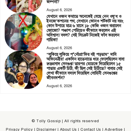
জল্পনা?
August 6, 2026
যেখানে ওজন কমাতে অনেকেই বেছে নেন ওষু’ধ ও
ইনজে’কশনের পথ, সেখানে কোনও শর্টকাট নয় বরং
কোন উপায়ে মাত্র ৬ মাসে ১৮ কেজি ওজন ঝরালেন
জোজো? পঞ্চাশ পেরিয়েও কীভাবে করলেন এই
অবিশ্বাস্য বদল? সেই সিক্রেট নিজেই ফাঁস করলেন
গায়িকা!
August 6, 2026
“লুকিয়ে লুকিয়ে প*র্নোগ্রা’ফির বই পড়তাম” দাবি
অভিনেত্রীর! একদিন হাতেনাতে ধরে ফেলেছিলেন বাবা
রুদ্রপ্রসাদ সেনগুপ্ত! তারপর মেয়েকে দিয়েছিলেন ১৫
পাতার একটি চিঠি, কী ছিল সেই চিঠিতে? বাবার সেই
লেখা কীভাবে বদলে দিয়েছিল সোহিনী সেনগুপ্তের
জীবনদর্শন?
August 6, 2026
© Tolly Gossip | All rights reserved
Privacy Policy
|
Disclaimer
|
About Us
|
Contact Us
|
Advertise
|