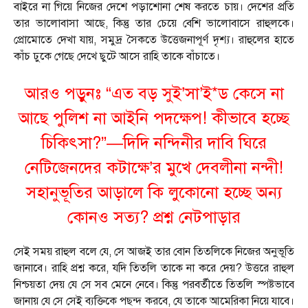
বাইরে না গিয়ে নিজের দেশে পড়াশোনা শেষ করতে চায়। দেশের প্রতি
তার ভালোবাসা আছে, কিন্তু তার চেয়ে বেশি ভালোবাসে রাহুলকে।
প্রোমোতে দেখা যায়, সমুদ্র সৈকতে উত্তেজনাপূর্ণ দৃশ্য। রাহুলের হাতে
কাঁচ ঢুকে গেছে দেখে ছুটে আসে রাহি তাকে বাঁচাতে।
আরও পড়ুনঃ “এত বড় সুই’সা’ই*ড কেসে না
আছে পুলিশ না আইনি পদক্ষেপ! কীভাবে হচ্ছে
চিকিৎসা?”—দিদি নন্দিনীর দাবি ঘিরে
নেটিজেনদের কটাক্ষে’র মুখে দেবলীনা নন্দী!
সহানুভূতির আড়ালে কি লুকোনো হচ্ছে অন্য
কোনও সত্য? প্রশ্ন নেটপাড়ার
সেই সময় রাহুল বলে যে, সে আজই তার বোন তিতলিকে নিজের অনুভূতি
জানাবে। রাহি প্রশ্ন করে, যদি তিতলি তাকে না করে দেয়? উত্তরে রাহুল
নিশ্চয়তা দেয় যে সে সব মেনে নেবে। কিন্তু পরবর্তীতে তিতলি স্পষ্টভাবে
জানায় যে সে সেই ব্যক্তিকে পছন্দ করবে, যে তাকে আমেরিকা নিয়ে যাবে।