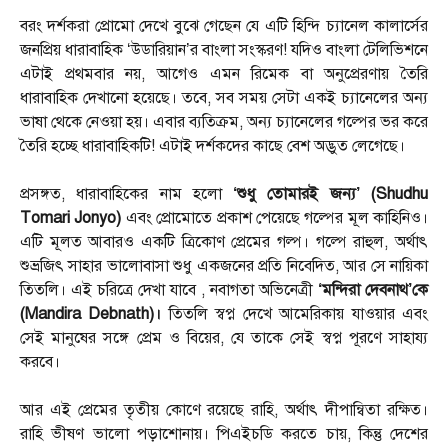
বরং দর্শকরা প্রোমো দেখে বুঝে গেছেন যে এটি হিন্দি চ্যানেল কালার্সের
জনপ্রিয় ধারাবাহিক ‘উডারিয়ান’র বাংলা সংস্করণ! যদিও বাংলা টেলিভিশনে
এটাই প্রথমবার নয়, আগেও এমন রিমেক বা অনুপ্রেরণায় তৈরি
ধারাবাহিক দেখানো হয়েছে। তবে, সব সময় সেটা একই চ্যানেলের অন্য
ভাষা থেকে নেওয়া হয়। এবার ব্যতিক্রম, অন্য চ্যানেলের গল্পের ভর করে
তৈরি হচ্ছে ধারাবাহিকটি! এটাই দর্শকদের কাছে বেশ অদ্ভুত লেগেছে।
প্রসঙ্গত, ধারাবাহিকের নাম হলো
‘শুধু তোমারই জন্য’ (Shudhu
Tomari Jonyo)
এবং প্রোমোতে প্রকাশ পেয়েছে গল্পের মূল কাহিনিও।
এটি মূলত আবারও একটি ত্রিকোণ প্রেমের গল্প। গল্পে রাহুল, অর্থাৎ
শুভ্রজিৎ সাহার ভালোবাসা শুধু একজনের প্রতি নিবেদিত, আর সে নায়িকা
তিতলি। এই চরিত্রে দেখা যাবে , নবাগতা অভিনেত্রী
‘মন্দিরা দেবনাথ’কে
(Mandira Debnath)।
তিতলি স্বপ্ন দেখে আমেরিকায় যাওয়ার এবং
সেই মানুষের সঙ্গে প্রেম ও বিয়ের, যে তাকে সেই স্বপ্ন পূরণে সাহায্য
করবে।
আর এই প্রেমের তৃতীয় কোণে রয়েছে রাহি, অর্থাৎ দীপান্বিতা রক্ষিত।
রাহি ভীষণ ভালো পড়াশোনায়। পিএইচডি করতে চায়, কিন্তু দেশের