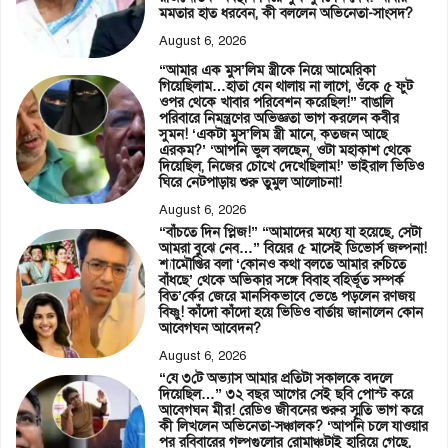
মমতার হাত ধরবেন, কী বললেন অভিনেতা-সাংসদ?
August 6, 2026
“আমার এক মুস’লিম স্ত্রীকে নিয়ে আমেরিকা
গিয়েছিলাম…হাতা যেন থালায় না লাগে, ওঁকে ৫ ফুট
ওপর থেকে খাবার পরিবেশন করেছিল!” বাঙালি
পরিবারে নিমন্ত্রণের অভিজ্ঞতা ভাগ করলেন কবীর
সুমন! ‘একটা মুস’লিম স্ত্রী মানে, কতজন আছে
এরকম?’ ‘আপনি ভুল বলছেন, ওটা মহাকাশ থেকে
দিয়েছিল, নিজের চোখে দেখেছিলাম!’ ভাইরাল ভিডিও
ঘিরে নেটপাড়ায় শুরু তুমুল আলোচনা!
August 6, 2026
“বাঁচতে দিন প্লিজ!” “আমাদের মধ্যে যা হয়েছে, সেটা
আমরা বুঝে নেব…” বিয়ের ৫ মাসেই ডিভোর্স জল্পনা!
শ্যামৌপ্তির বলা ‘কোনও কথা বলতে আমার রুচিতে
বাঁধছে’ থেকে অভিকার সঙ্গে বিবাহ বহির্ভূত সম্পর্ক
বিত’র্কের জেরে মানসিকভাবে ভেঙে পড়লেন রণজয়
বিষ্ণু! কাঁদো কাঁদো হয়ে ভিডিও বার্তায় জানালেন কোন
আবেগঘন আবেদন?
August 6, 2026
“যে ৩টে অভ্যাস আমার প্রতিটা সকালকে বদলে
দিয়েছিল…” ৩২ বছর আগের সেই ছবি পোস্ট করে
আবেগঘন মীর! রেডিও জীবনের শুরুর স্মৃতি ভাগ করে
কী লিখলেন অভিনেতা-সঞ্চালক? ‘আপনি চলে যাওয়ার
পর রবিবারের গল্পগুলোর রোমাঞ্চটাই হারিয়ে গেছে,