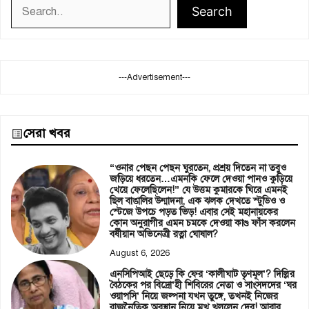
Search
Search
---Advertisement---
সেরা খবর
“ওনার পেছন পেছন ঘুরতেন, প্রশ্রয় দিতেন না তবুও
জড়িয়ে ধরতেন…এমনকি ফেলে দেওয়া পানও কুড়িয়ে
খেয়ে ফেলেছিলেন!” যে উত্তম কুমারকে ঘিরে এমনই
ছিল বাঙালির উন্মাদনা, এক ঝলক দেখতে স্টুডিও ও
স্টেজে উপচে পড়ত ভিড়! এবার সেই মহানায়কের
কোন অনুরাগীর এমন চমকে দেওয়া কাণ্ড ফাঁস করলেন
বর্ষীয়ান অভিনেত্রী রত্না ঘোষাল?
August 6, 2026
এনসিপিআই ছেড়ে কি ফের ‘কালীঘাট তৃণমূল’? দিল্লির
বৈঠকের পর বিদ্রো’হী শিবিরের নেতা ও সাংসদদের ‘ঘর
ওয়াপসি’ নিয়ে জল্পনা যখন তুঙ্গে, তখনই নিজের
রাজনৈতিক অবস্থান নিয়ে মুখ খুললেন দেব! আবার