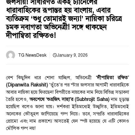
জলসায়! সাধারণত একই চ্যানেলের
ধারাবাহিকের রূপান্তর হয় বাংলায়, এবার
ব্যতিক্রম ‘শুধু তোমারই জন্য!’ নায়িকা চরিত্রে
চমক নবাগতা অভিনেত্রী! সঙ্গে থাকছেন
দীপান্বিতা রক্ষিতও!
TG NewsDesk
January 9, 2026
বেশ কিছুদিন ধরে শোনা যাচ্ছিল, অভিনেত্রী
‘দীপান্বিতা রক্ষিত’
(Dipanwita Rakshit)
‘তুঁতে’র পর স্টার জলসার আগামী ধারাবাহিকে
আবার নায়িকা হয়ে ফিরছেন! বিপরীতে নায়কের নাম নিয়ে বিভিন্ন সম্ভাবনা
তৈরি হলেও,
অবশেষে ‘শুভ্রজিৎ সাহা’র (Subhrojit Saha)
নাম চূড়ান্ত
হয়েছিল বলেও জানা যায়। দর্শকরা ইতিমধ্যেই উচ্ছ্বসিত, ইতিমধ্যেই
অনেকের কৌতূহল জাগিয়েছে গল্প নিয়ে। তবে, সম্প্রতি ধারাবাহিকের
প্রোমো এবং নাম প্রকাশ্যে আসতেই যেন স্পষ্ট হয়েছে যে এটি কোনও
মৌলিক গল্প নয়!