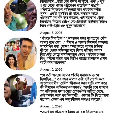
গিয়েছিলাম…হাতা যেন থালায় না লাগে, ওঁকে ৫ ফুট
ওপর থেকে খাবার পরিবেশন করেছিল!” বাঙালি
পরিবারে নিমন্ত্রণের অভিজ্ঞতা ভাগ করলেন কবীর
সুমন! ‘একটা মুস’লিম স্ত্রী মানে, কতজন আছে
এরকম?’ ‘আপনি ভুল বলছেন, ওটা মহাকাশ থেকে
দিয়েছিল, নিজের চোখে দেখেছিলাম!’ ভাইরাল ভিডিও
ঘিরে নেটপাড়ায় শুরু তুমুল আলোচনা!
August 6, 2026
“বাঁচতে দিন প্লিজ!” “আমাদের মধ্যে যা হয়েছে, সেটা
আমরা বুঝে নেব…” বিয়ের ৫ মাসেই ডিভোর্স জল্পনা!
শ্যামৌপ্তির বলা ‘কোনও কথা বলতে আমার রুচিতে
বাঁধছে’ থেকে অভিকার সঙ্গে বিবাহ বহির্ভূত সম্পর্ক
বিত’র্কের জেরে মানসিকভাবে ভেঙে পড়লেন রণজয়
বিষ্ণু! কাঁদো কাঁদো হয়ে ভিডিও বার্তায় জানালেন কোন
আবেগঘন আবেদন?
August 6, 2026
“যে ৩টে অভ্যাস আমার প্রতিটা সকালকে বদলে
দিয়েছিল…” ৩২ বছর আগের সেই ছবি পোস্ট করে
আবেগঘন মীর! রেডিও জীবনের শুরুর স্মৃতি ভাগ করে
কী লিখলেন অভিনেতা-সঞ্চালক? ‘আপনি চলে যাওয়ার
পর রবিবারের গল্পগুলোর রোমাঞ্চটাই হারিয়ে গেছে,
সেই কণ্ঠের জাদু খুব মিস করি!’ একবার কি ফিরে আসা
যায় না? ভেসে এল অনুরাগীদের অসংখ্য অনুরোধ!
August 6, 2026
“তমসা শুধু প্রতিশো’ধ নিচ্ছে না, বরং তিলোত্তমাদের