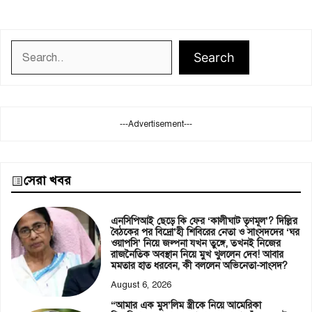
Search
Search
---Advertisement---
সেরা খবর
এনসিপিআই ছেড়ে কি ফের ‘কালীঘাট তৃণমূল’? দিল্লির
বৈঠকের পর বিদ্রো’হী শিবিরের নেতা ও সাংসদদের ‘ঘর
ওয়াপসি’ নিয়ে জল্পনা যখন তুঙ্গে, তখনই নিজের
রাজনৈতিক অবস্থান নিয়ে মুখ খুললেন দেব! আবার
মমতার হাত ধরবেন, কী বললেন অভিনেতা-সাংসদ?
August 6, 2026
“আমার এক মুস’লিম স্ত্রীকে নিয়ে আমেরিকা