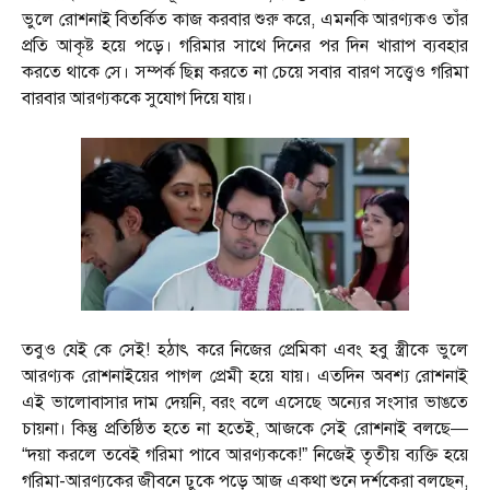
ভুলে রোশনাই বিতর্কিত কাজ করবার শুরু করে, এমনকি আরণ্যকও তাঁর
প্রতি আকৃষ্ট হয়ে পড়ে। গরিমার সাথে দিনের পর দিন খারাপ ব্যবহার
করতে থাকে সে। সম্পর্ক ছিন্ন করতে না চেয়ে সবার বারণ সত্ত্বেও গরিমা
বারবার আরণ্যককে সুযোগ দিয়ে যায়।
তবুও যেই কে সেই! হঠাৎ করে নিজের প্রেমিকা এবং হবু স্ত্রীকে ভুলে
আরণ্যক রোশনাইয়ের পাগল প্রেমী হয়ে যায়। এতদিন অবশ্য রোশনাই
এই ভালোবাসার দাম দেয়নি, বরং বলে এসেছে অন্যের সংসার ভাঙতে
চায়না। কিন্তু প্রতিষ্ঠিত হতে না হতেই, আজকে সেই রোশনাই বলছে—
“দয়া করলে তবেই গরিমা পাবে আরণ্যককে!” নিজেই তৃতীয় ব্যক্তি হয়ে
গরিমা-আরণ্যকের জীবনে ঢুকে পড়ে আজ একথা শুনে দর্শকেরা বলছেন,