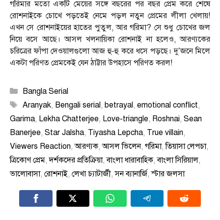
গরিমার মতো একটি মেয়ের সঙ্গে বছরের পর বছর প্রেম করে শেষে
রোশনাইকে চোখে পড়তেই নেমে পড়ল নতুন প্রেমের লীলা খেলায়!
এখন সে রোশনাইয়ের হাতের পুতুল, আর গরিমা? সে শুধু চোখের জল
নিয়ে বসে আছে। আসল খলনায়িকা রোশনাই না হলেও, আরণ্যকের
চরিত্রের ফাঁপা দেওয়ালগুলো আজ হু-হু করে ধসে পড়ছে। দু’জনে মিলে
একটা পরিণত প্রেমকেই যেন ঠাট্টার উপহাসে পরিণত করল!
Categories
Bangla Serial
Tags
Aranyak
,
Bengali serial
,
betrayal
,
emotional conflict
,
Garima
,
Lekha Chatterjee
,
Love-triangle
,
Roshnai
,
Sean
Banerjee
,
Star Jalsha
,
Tiyasha Lepcha
,
True villain
,
Viewers Reaction
,
আরণ্যক
,
আসল ভিলেন
,
গরিমা
,
তিয়াসা লেপচা
,
ত্রিকোণ প্রেম
,
দর্শকদের প্রতিক্রিয়া
,
বাংলা ধারাবাহিক
,
বাংলা সিরিয়াল
,
ভালোবাসা
,
রোশনাই
,
লেখা চ্যাটার্জী
,
সন ব্যানার্জি
,
স্টার জলসা