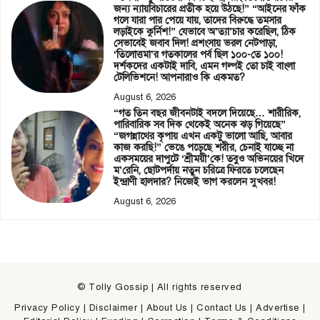
জন্য ন্যায়বিচারের প্রতীক হয়ে উঠছে!” “আইনের ফাঁক
গলে যারা পার পেয়ে যায়, তাদের বিরুদ্ধে তমসার
লড়াইকে কুর্নিশ!” যেভাবে অ’ত্যা’চার করেছিল, ঠিক
সেভাবেই জবাব দিল! প্রশংসায় ভরল নেটপাড়া,
‘তিলোত্তমা’র গতকালের পর্ব ছিল ১০০-তে ১০০!
দর্শকদের একটাই দাবি, এমন গল্পই তো চাই বাংলা
টেলিভিশনে! আপনারাও কি একমত?
August 6, 2026
“গত তিন বছর জীবনটাই বদলে দিয়েছে… শারীরিক,
পারিবারিক সব দিক থেকেই অনেক ঝড় গিয়েছে”
“জগন্নাথের কৃপায় এখন একটু ভালো আছি, আবার
কাজ করছি!” ভেঙে পড়েছে শরীর, চেনাই যাচ্ছে না
একসময়ের দাপুটে ‘শ্রীময়ী’কে! তবুও অভিনয়ের খিদে
ম’রেনি, ছোটপর্দায় নতুন চরিত্রে ফিরতে চলেছেন
ইন্দ্রাণী হালদার? নিজেই ভাগ করলেন সুখবর!
August 6, 2026
© Tolly Gossip | All rights reserved
Privacy Policy
|
Disclaimer
|
About Us
|
Contact Us
|
Advertise
|