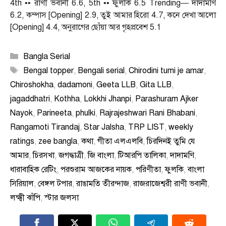
4th •• রাণী ভবানী 6.6, 5th •• ফুলকি 6.5 Trending— দাদামণি
6.2, কম্পাস [Opening] 2.9, তুই আমার হিরো 4.7, কনে দেখা আলো
[Opening] 4.4, অনুরাগের ছোঁয়া আর গৃহপ্রবেশ 5.1
Categories
Bangla Serial
Tags
Bengal topper
,
Bengali serial
,
Chirodini tumi je amar
,
Chiroshokha
,
dadamoni
,
Geeta LLB
,
Gita LLB
,
jagaddhatri
,
Kothha
,
Lokkhi Jhanpi
,
Parashuram Ajker
Nayok
,
Parineeta
,
phulki
,
Rajrajeshwari Rani Bhabani
,
Rangamoti Tirandaj
,
Star Jalsha
,
TRP LIST
,
weekly
ratings
,
zee bangla
,
কথা
,
গীতা এলএলবি
,
চিরদিনই তুমি যে
আমার
,
চিরসখা
,
জগদ্ধাত্রী
,
জি বাংলা
,
টিআরপি তালিকা
,
দাদামণি
,
ধারাবাহিক রেটিং
,
পরশুরাম আজকের নায়ক
,
পরিণীতা
,
ফুলকি
,
বাংলা
সিরিয়াল
,
বেঙ্গল টপার
,
রাঙামতি তীরন্দাজ
,
রাজরাজেশ্বরী রাণী ভবানী
,
লক্ষ্মী ঝাঁপি
,
স্টার জলসা