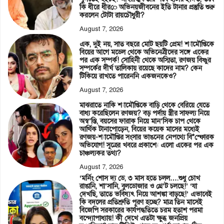
কি ধীরে ধীরে অভিনয়জীবনের ইতি টানার প্রস্তুতি শুরু
করলেন টোটা রায়চৌধুরী?
August 7, 2026
এক, দুই নয়, সাত বছরে মোট ছয়টি প্রেম! শ্যামৌপ্তিকে
বিয়ের আগে মডেল থেকে অভিনেত্রীদের সঙ্গে একের
পর এক সম্পর্ক! সোহিনী থেকে অস্মিতা, রণজয় বিষ্ণুর
সম্পর্কের দীর্ঘ তালিকায় রয়েছে কাদের নাম? কেন
টিকিয়ে রাখতে পারেননি একজনকেও?
August 7, 2026
মাঝরাতে নাকি শ্যামৌপ্তিকে বাড়ি থেকে বেরিয়ে যেতে
বাধ্য করেছিলেন রণজয়? বড় পর্দায় স্ত্রীর সাফল্য নিয়ে
অস্ব’স্তি, বয়সের ফারাক নিয়ে মান’সিক চাপ থেকে
আর্থিক টানাপোড়েন, বিয়ের কয়েক মাসের মধ্যেই
রণজয়-শ্যামৌপ্তির সংসার ভাঙনের নেপথ্যে বি*স্ফোরক
অভিযোগ! সূত্রের খবরে প্রকাশ্যে এলো একের পর এক
চাঞ্চল্যকর তথ্য?
August 7, 2026
‘মর্নিং শোস দ্য ডে, ৩ মাস হতে চলল….শুধু চোখ
রাঙানি, শা’সানি, বুলডোজার ও থ্রে’ট চলছে!’ ‘যা
দেখছি, তাতে ভবিষ্যৎ নিয়ে আশঙ্কা বাড়ছে!’ এভাবেই
কি বদলের প্রতিশ্রুতি পূরণ হচ্ছে? মাত্র তিন মাসেই
বিজেপি সরকারের কার্যপদ্ধতিতে চরম হতাশ পরমা
বন্দ্যোপাধ্যায়! কী দেখে এতটা ক্ষুব্ধ জনপ্রিয়