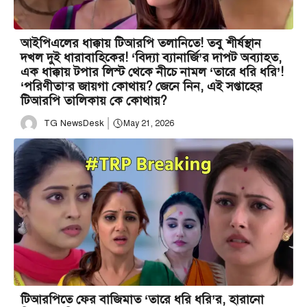
আইপিএলের ধাক্কায় টিআরপি তলানিতে! তবু শীর্ষস্থান
দখল দুই ধারাবাহিকের! ‘বিদ্যা ব্যানার্জি’র দাপট অব্যাহত,
এক ধাক্কায় টপার লিস্ট থেকে নীচে নামল ‘তারে ধরি ধরি’!
‘পরিণীতা’র জায়গা কোথায়? জেনে নিন, এই সপ্তাহের
টিআরপি তালিকায় কে কোথায়?
TG NewsDesk
May 21, 2026
টিআরপিতে ফের বাজিমাত ‘তারে ধরি ধরি’র, হারানো