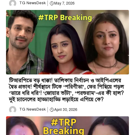
TG NewsDesk
May 7, 2026
টিআরপিতে বড় ধাক্কা! তালিকায় নির্বাচন ও আইপিএলের
দ্বৈত প্রভাব! শীর্ষস্থানে টিকে ‘পরিণীতা’, ফের পিছিয়ে পড়ল
‘তারে ধরি ধরি’! ‘জোয়ার ভাঁটা’, ‘পরশুরাম’-এর কী হাল?
দুই চ্যানেলের হাড্ডাহাড্ডি লড়াইয়ে এগিয়ে কে?
TG NewsDesk
April 30, 2026