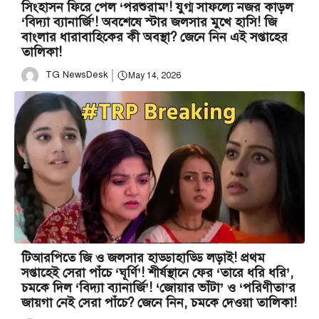
সিংহাসন ফিরে পেল ‘পরশুরাম’! যুগ্ম সাফল্যে নজর কাড়ল
‘বিদ্যা ব্যানার্জি’! অবশেষে স্টার জলসার মুখে হাসি! জি
বাংলার ধারাবাহিকের কী অবস্থা? জেনে নিন এই সপ্তাহের
তালিকা!
TG NewsDesk
May 14, 2026
টিআরপিতে জি ও জলসার হাড্ডাহাড্ডি লড়াই! প্রথম
সপ্তাহেই সেরা পাঁচে ‘ঘূর্ণি’! শীর্ষস্থানে ফের ‘তারে ধরি ধরি’,
চমকে দিল ‘বিদ্যা ব্যানার্জি’! ‘জোয়ার ভাঁটা’ ও ‘পরিণীতা’র
জায়গা নেই সেরা পাঁচে? জেনে নিন, চমকে দেওয়া তালিকা!