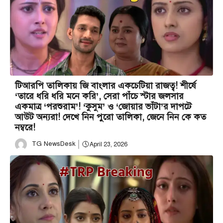
টিআরপি তালিকায় জি বাংলার একচেটিয়া রাজত্ব! শীর্ষে
‘তারে ধরি ধরি মনে করি’, সেরা পাঁচে স্টার জলসার
একমাত্র ‘পরশুরাম’! ‘কুসুম’ ও ‘জোয়ার ভাঁটা’র দাপটে
আউট অন্যরা! দেখে নিন পুরো তালিকা, জেনে নিন কে কত
নম্বরে!
TG NewsDesk
April 23, 2026