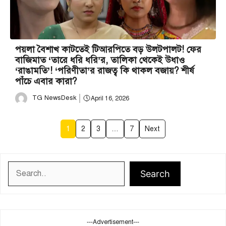
পয়লা বৈশাখ কাটতেই টিআরপিতে বড় উলটপালট! ফের
বাজিমাত ‘তারে ধরি ধরি’র, তালিকা থেকেই উধাও
‘রাঙামতি’! ‘পরিণীতা’র রাজত্ব কি থাকল বজায়? শীর্ষ
পাঁচে এবার কারা?
TG NewsDesk
April 16, 2026
1
2
3
…
7
Next
Search
Search
---Advertisement---