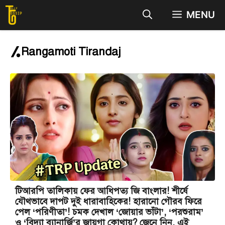
Skip
MENU
to
content
Rangamoti Tirandaj
টিআরপি তালিকায় ফের আধিপত্য জি বাংলার! শীর্ষে
যৌথভাবে দাপট দুই ধারাবাহিকের! হারানো গৌরব ফিরে
পেল ‘পরিণীতা’! চমক দেখাল ‘জোয়ার ভাঁটা’, ‘পরশুরাম’
ও ‘বিদ্যা ব্যানার্জি’র জায়গা কোথায়? জেনে নিন, এই