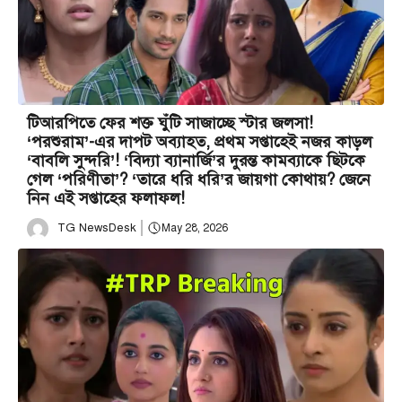
টিআরপিতে ফের শক্ত ঘুঁটি সাজাচ্ছে স্টার জলসা!
‘পরশুরাম’-এর দাপট অব্যাহত, প্রথম সপ্তাহেই নজর কাড়ল
‘বাবলি সুন্দরি’! ‘বিদ্যা ব্যানার্জি’র দুরন্ত কামব্যাকে ছিটকে
গেল ‘পরিণীতা’? ‘তারে ধরি ধরি’র জায়গা কোথায়? জেনে
নিন এই সপ্তাহের ফলাফল!
TG NewsDesk
May 28, 2026