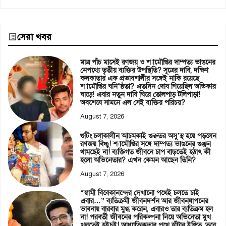
সেরা খবর
মাত্র পাঁচ মাসেই রণজয় ও শ্যামৌপ্তির দাম্পত্য ভাঙনের
নেপথ্যে তৃতীয় ব্যক্তির উপস্থিতি? সূত্রের দাবি, দক্ষিণ
কলকাতার এক প্রভাবশালীর সঙ্গেই নাকি রয়েছে
শ্যামৌপ্তির ঘনি*ষ্ঠতা? এতদিন দোষ গিয়েছিল অভিকার
ঘাড়ে! এবার নতুন দাবি ঘিরে তোলপাড় টলিপাড়া!
অবশেষে সামনে এল সেই ব্যক্তির পরিচয়?
August 7, 2026
শুটিং চলাকালীন আচমকাই গুরুতর অসু’স্থ হয়ে পড়লেন
রণজয় বিষ্ণু! শ্যামৌপ্তির সঙ্গে দাম্পত্য ভাঙনের গুঞ্জন
থামছেই না! ব্যক্তিগত জীবনে চাপ বাড়তেই হঠাৎ কী
হলো অভিনেতার? এখন কেমন আছেন তিনি?
August 7, 2026
“স্বামী বিবেকানন্দের দেখানো পথেই চলতে চাই
এবার…” ব্যতিক্রমী জীবনদর্শন আর জীবনযাপনের
ভাবনায় বারবার মুগ্ধ করেন, এবারও তার ব্যতিক্রম হল
না! পরবর্তী জীবনের পরিকল্পনা নিয়ে অভিনেতা মুখ
খুলতেই হইচই! আধ্যাত্মিকতার পথে হাঁটার ইঙ্গিত, তবে