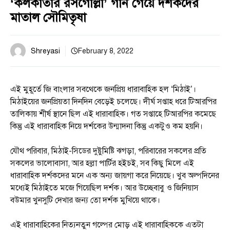
‘কলকাতার রসগোল্লা’ গান গেয়ে দর্শকদের
মাতাল সৌমিতৃষা
Shreyasi
February 8, 2022
এই মুহূর্তে জি বাংলার সবথেকে জনপ্রিয় ধারাবাহিক হল ‘মিঠাই’।
মিঠাইয়ের জনপ্রিয়তা দিনদিন বেড়েই চলেছে। দীর্ঘ সপ্তাহ ধরে টিআরপির
তালিকায় শীর্ষ স্থানে ছিল এই ধারাবাহিক। গত সপ্তাহে টিআরপির কমেছে
কিন্তু এই ধারাবাহিক নিয়ে দর্শকের উন্মাদনা কিন্তু একটুও কম হয়নি।
যৌথ পরিবার, মিঠাই-সিডের দুষ্টুমিষ্টি ঝগড়া, পরিবারের সকলের প্রতি
সকলের ভালোবাসা, আর হল্লা পার্টির হইচই, সব কিছু মিলে এই
ধারাবাহিক দর্শকদের মনে এক অন্য জায়গা করে নিয়েছে। খুব অল্পদিনের
মধ্যেই মিঠাইতে মজে গিয়েছিল দর্শক। আর উচ্ছেবাবু ও জিনিয়াস
বউমার খুনসুটি দেখার জন্য তো দর্শক মুখিয়ে থাকে।
এই ধারাবাহিকের নিত্যনতুন গল্পের মোড় এই ধারাবাহিককে এতটা