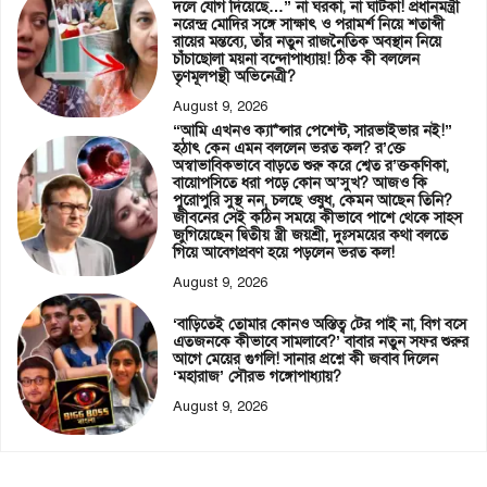
দলে যোগ দিয়েছে…” না ঘরকা, না ঘাটকা! প্রধানমন্ত্রী
নরেন্দ্র মোদির সঙ্গে সাক্ষাৎ ও পরামর্শ নিয়ে শতাব্দী
রায়ের মন্তব্যে, তাঁর নতুন রাজনৈতিক অবস্থান নিয়ে
চাঁচাছোলা ময়না বন্দোপাধ্যায়! ঠিক কী বললেন
তৃণমূলপন্থী অভিনেত্রী?
August 9, 2026
“আমি এখনও ক্যা*ন্সার পেশেন্ট, সারভাইভার নই!”
হঠাৎ কেন এমন বললেন ভরত কল? র’ক্তে
অস্বাভাবিকভাবে বাড়তে শুরু করে শ্বেত র’ক্তকণিকা,
বায়োপসিতে ধরা পড়ে কোন অ’সুখ? আজও কি
পুরোপুরি সুস্থ নন, চলছে ওষুধ, কেমন আছেন তিনি?
জীবনের সেই কঠিন সময়ে কীভাবে পাশে থেকে সাহস
জুগিয়েছেন দ্বিতীয় স্ত্রী জয়শ্রী, দুঃসময়ের কথা বলতে
গিয়ে আবেগপ্রবণ হয়ে পড়লেন ভরত কল!
August 9, 2026
‘বাড়িতেই তোমার কোনও অস্তিত্ব টের পাই না, বিগ বসে
এতজনকে কীভাবে সামলাবে?’ বাবার নতুন সফর শুরুর
আগে মেয়ের গুগলি! সানার প্রশ্নে কী জবাব দিলেন
‘মহারাজ’ সৌরভ গঙ্গোপাধ্যায়?
August 9, 2026