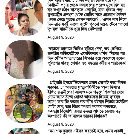
দিন খারাপ যায়… চাড্ডা নই যে চাড্ডি হয়ে যাব!”
নির্বাচনী প্রচার থেকে ফলাফলের পরেও মুখে ছিল বড়
বড় কথা! হঠাৎ ঘাসফুলে এলা’র্জি, মনে ধরেছে পদ্ম!
মুখ্যমন্ত্রীর প্রশংসা থেকে মোদির সঙ্গে প্রাতরাশ বৈঠক!
‘লেজ নেড়ে ঘুরতে কেমন লাগছে?’, ‘এখন নাম নিলে
দিন-রাত সবই ভালো কাটে’ পুরনো মন্তব্য টেনে ‘ভালো
তৃণমূল’ সায়নীকে ধুয়ে দিল নেটপাড়া!
August 9, 2026
‘কাউকে জানালে ভিডিও ছড়িয়ে দেব’, ভয় দেখিয়ে
জনপ্রিয় অভিনেত্রীকে একাধিকবার ধ*র্ষণ! দিনের পর
দিন যৌ*ন অ’ত্যাচারের শি’কার হয়ে অবশেষে হলেন
পুলিশের দ্বারস্থ, গ্রেপ্তার ৭৩ বছরের বর্ষীয়ান পরিচালক!
August 9, 2026
“প্রাইমারি ইনভেস্টিগেশনে প্রমাণ লোপাট করে বিগত
সরকার…” অভয়ার মৃ’ত্যুবার্ষিকীতে ‘অন্য দিশা’র
ইঙ্গিত রুদ্রনীলের! আজও মনে পড়লে শিরদাঁড়া বেয়ে
নেমে আসে ঠান্ডা স্রোত! আজকের দিনেই দু’বছর
আগে, আর জি করের নার’কীয় ঘটনায় শিউরে উঠেছিল
গোটা দেশ, তার বিচার অধরা! সরকার বদলেছে,
ক্ষমতায় বিজেপি, এবার তদন্তে আসতে চলেছে বড়
অগ্রগতি? কী জানালেন তারকা বিধায়ক?
August 9, 2026
“মন শান্ত করতে এইসব করতেই হবে, এমন একটা