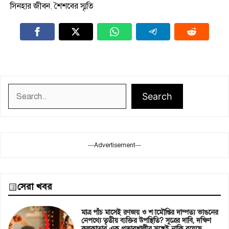
সিনহার জীবন
,
শৈশবের স্মৃতি
Search
Search
---Advertisement---
সেরা খবর
মাত্র পাঁচ মাসেই রণজয় ও শ্যামৌপ্তির দাম্পত্য ভাঙনের
নেপথ্যে তৃতীয় ব্যক্তির উপস্থিতি? সূত্রের দাবি, দক্ষিণ
কলকাতার এক প্রভাবশালীর সঙ্গেই নাকি রয়েছে