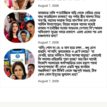
August 7, 2026
মাঝরাতে নাকি শ্যামৌপ্তিকে বাড়ি থেকে বেরিয়ে যেতে
বাধ্য করেছিলেন রণজয়? বড় পর্দায় স্ত্রীর সাফল্য নিয়ে
অস্ব’স্তি, বয়সের ফারাক নিয়ে মান’সিক চাপ থেকে
আর্থিক টানাপোড়েন, বিয়ের কয়েক মাসের মধ্যেই
রণজয়-শ্যামৌপ্তির সংসার ভাঙনের নেপথ্যে বি*স্ফোরক
অভিযোগ! সূত্রের খবরে প্রকাশ্যে এলো একের পর এক
চাঞ্চল্যকর তথ্য?
August 7, 2026
‘মর্নিং শোস দ্য ডে, ৩ মাস হতে চলল….শুধু চোখ
রাঙানি, শা’সানি, বুলডোজার ও থ্রে’ট চলছে!’ ‘যা
দেখছি, তাতে ভবিষ্যৎ নিয়ে আশঙ্কা বাড়ছে!’ এভাবেই
কি বদলের প্রতিশ্রুতি পূরণ হচ্ছে? মাত্র তিন মাসেই
বিজেপি সরকারের কার্যপদ্ধতিতে চরম হতাশ পরমা
বন্দ্যোপাধ্যায়! কী দেখে এতটা ক্ষুব্ধ জনপ্রিয়
সঞ্চালিকা? বাস টিকিট থেকে অন্নপূর্ণা ভাণ্ডার, ঠিক
কোন কোন ইস্যুতে তুললেন প্রশ্ন?
August 7, 2026