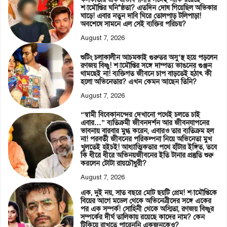
শ্যামৌপ্তির ঘনি*ষ্ঠতা? এতদিন দোষ গিয়েছিল অভিকার
ঘাড়ে! এবার নতুন দাবি ঘিরে তোলপাড় টলিপাড়া!
অবশেষে সামনে এল সেই ব্যক্তির পরিচয়?
August 7, 2026
শুটিং চলাকালীন আচমকাই গুরুতর অসু’স্থ হয়ে পড়লেন
রণজয় বিষ্ণু! শ্যামৌপ্তির সঙ্গে দাম্পত্য ভাঙনের গুঞ্জন
থামছেই না! ব্যক্তিগত জীবনে চাপ বাড়তেই হঠাৎ কী
হলো অভিনেতার? এখন কেমন আছেন তিনি?
August 7, 2026
“স্বামী বিবেকানন্দের দেখানো পথেই চলতে চাই
এবার…” ব্যতিক্রমী জীবনদর্শন আর জীবনযাপনের
ভাবনায় বারবার মুগ্ধ করেন, এবারও তার ব্যতিক্রম হল
না! পরবর্তী জীবনের পরিকল্পনা নিয়ে অভিনেতা মুখ
খুলতেই হইচই! আধ্যাত্মিকতার পথে হাঁটার ইঙ্গিত, তবে
কি ধীরে ধীরে অভিনয়জীবনের ইতি টানার প্রস্তুতি শুরু
করলেন টোটা রায়চৌধুরী?
August 7, 2026
এক, দুই নয়, সাত বছরে মোট ছয়টি প্রেম! শ্যামৌপ্তিকে
বিয়ের আগে মডেল থেকে অভিনেত্রীদের সঙ্গে একের
পর এক সম্পর্ক! সোহিনী থেকে অস্মিতা, রণজয় বিষ্ণুর
সম্পর্কের দীর্ঘ তালিকায় রয়েছে কাদের নাম? কেন
টিকিয়ে রাখতে পারেননি একজনকেও?