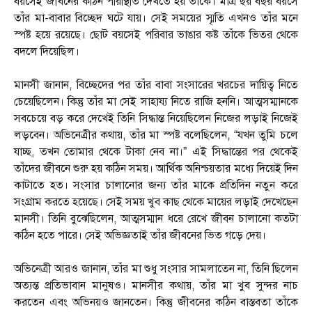
বয়সেই জীবনের কঠিন পরিস্থিতি দেখতে হয় তাঁকে। মাত্র ছয় বছর বয়সে
তাঁর মা-বাবার বিচ্ছেদ ঘটে যায়। সেই সময়ের স্মৃতি এখনও তাঁর মনে
স্পষ্ট হয়ে রয়েছে। ছোট বয়সেই পরিবার ভাঙার কষ্ট তাঁকে ভিতর থেকে
বদলে দিয়েছিল।
মানসী জানান, বিচ্ছেদের পর তাঁর বাবা সংসারের খরচের দায়িত্ব নিতে
চেয়েছিলেন। কিন্তু তাঁর মা সেই সাহায্য নিতে রাজি হননি। আত্মসম্মানকে
সবচেয়ে বড় করে দেখেই তিনি সিদ্ধান্ত নিয়েছিলেন নিজের লড়াই নিজেই
লড়বেন। অভিনেত্রীর কথায়, তাঁর মা স্পষ্ট বলেছিলেন, “যখন তুমি চলে
যাচ্ছ, তখন তোমার থেকে টাকা নেব না।” এই সিদ্ধান্তের পর থেকেই
তাঁদের জীবনে শুরু হয় কঠিন সময়। আর্থিক অনিশ্চয়তার মধ্যে দিয়েই দিন
কাটাতে হত। সংসার চালানোর জন্য তাঁর মাকে প্রতিদিন নতুন করে
সংগ্রাম করতে হয়েছে। সেই সময় খুব কাছ থেকে মায়ের লড়াই দেখেছেন
মানসী। তিনি বুঝেছিলেন, আত্মসম্মান ধরে রেখে জীবন চালানো কতটা
কঠিন হতে পারে। সেই অভিজ্ঞতাই তাঁর জীবনের ভিত গড়ে দেয়।
অভিনেত্রী আরও জানান, তাঁর মা শুধু সংসার সামলাতেন না, তিনি ছিলেন
অত্যন্ত প্রতিভাবান মানুষও। মানসীর কথায়, তাঁর মা খুব সুন্দর নাচ
করতেন এবং অভিনয়ও জানতেন। কিন্তু জীবনের কঠিন বাস্তবতা তাঁকে