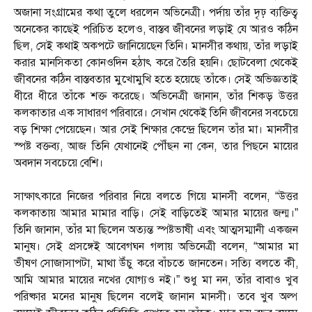
অজানা সংগ্রামের কথা তুলে ধরলেন অভিনেত্রী। পর্দায় তাঁর দৃঢ় ব্যক্তিত্ব
অনেকের কাছেই পরিচিত হলেও, বাস্তব জীবনের লড়াই যে আরও কঠিন
ছিল, সেই কথাই অকপটে জানিয়েছেন তিনি। মানসীর কথায়, তাঁর লড়াই
করার মানসিকতা কোনওদিন হঠাৎ করে তৈরি হয়নি। ছোটবেলা থেকেই
জীবনের কঠিন বাস্তবতার মুখোমুখি হতে হয়েছে তাঁকে। সেই অভিজ্ঞতাই
ধীরে ধীরে তাঁকে শক্ত করেছে। অভিনেত্রী জানান, তাঁর শিকড় উত্তর
কলকাতার এক সাধারণ পরিবারে। সেখান থেকেই তিনি জীবনের সবচেয়ে
বড় শিক্ষা পেয়েছেন। আর সেই শিক্ষার কেন্দ্রে ছিলেন তাঁর মা। মানসীর
স্পষ্ট বক্তব্য, আজ তিনি যেখানেই পৌঁছন না কেন, তার পিছনে মায়ের
অবদান সবচেয়ে বেশি।
সাক্ষাৎকারে নিজের পরিবার নিয়ে বলতে গিয়ে মানসী বলেন, “উত্তর
কলকাতায় আমার মামার বাড়ি। সেই বাড়িতেই আমার মায়ের জন্ম।”
তিনি জানান, তাঁর মা ছিলেন অত্যন্ত স্পষ্টভাষী এবং আত্মসম্মানী একজন
মানুষ। সেই প্রসঙ্গেই আবেগঘন গলায় অভিনেত্রী বলেন, “আমার মা
ভীষণ সোজাসাপটা, মাথা উঁচু করে বাঁচতে জানতেন। সত্যি বলতে কী,
আমি আমার মায়ের নখের যোগ্যও নই।” শুধু মা নন, তাঁর বাবাও খুব
পরিষ্কার মনের মানুষ ছিলেন বলেই জানান মানসী। তবে খুব অল্প