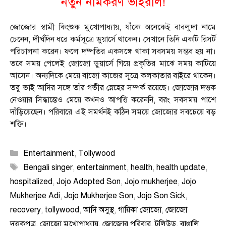
নতুন নামকরণ ভাইরাল!
জোজোর স্বামী কিংশুক মুখোপাধ্যায়, যাঁকে অনেকেই বাবলুদা নামে
চেনেন, দীর্ঘদিন ধরে কর্মসূত্রে ডুয়ার্সে থাকেন। সেখানে তিনি একটি রিসর্ট
পরিচালনা করেন। ফলে দম্পতির একসঙ্গে থাকা সবসময় সম্ভব হয় না।
তবে সময় পেলেই জোজো ডুয়ার্সে গিয়ে প্রকৃতির মাঝে সময় কাটিয়ে
আসেন। অন্যদিকে মেয়ে বাজো কাজের সূত্রে কলকাতার বাইরে থাকেন।
তবু ভাই আদির সঙ্গে তাঁর গভীর স্নেহের সম্পর্ক রয়েছে। জোজোর দত্তক
নেওয়ার সিদ্ধান্তেও মেয়ে কখনও আপত্তি করেননি, বরং সবসময় পাশে
দাঁড়িয়েছেন। পরিবারে এই সমর্থনই কঠিন সময়ে জোজোর সবচেয়ে বড়
শক্তি।
Categories
Entertainment
,
Tollywood
Tags
Bengali singer
,
entertainment
,
health
,
health update
,
hospitalized
,
Jojo Adopted Son
,
Jojo mukherjee
,
Jojo
Mukherjee Adi
,
Jojo Mukherjee Son
,
Jojo Son Sick
,
recovery
,
tollywood
,
আদি অসুস্থ
,
গায়িকা জোজো
,
জোজো
দত্তকপুত্র
,
জোজো মুখোপাধ্যায়
,
জোজোর পরিবার
,
টলিউড
,
বাঙালি