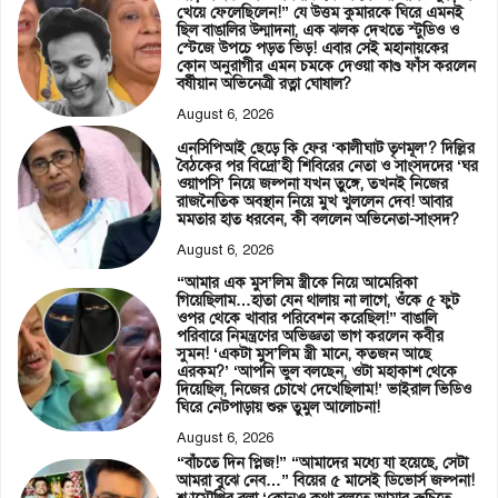
খেয়ে ফেলেছিলেন!” যে উত্তম কুমারকে ঘিরে এমনই
ছিল বাঙালির উন্মাদনা, এক ঝলক দেখতে স্টুডিও ও
স্টেজে উপচে পড়ত ভিড়! এবার সেই মহানায়কের
কোন অনুরাগীর এমন চমকে দেওয়া কাণ্ড ফাঁস করলেন
বর্ষীয়ান অভিনেত্রী রত্না ঘোষাল?
August 6, 2026
এনসিপিআই ছেড়ে কি ফের ‘কালীঘাট তৃণমূল’? দিল্লির
বৈঠকের পর বিদ্রো’হী শিবিরের নেতা ও সাংসদদের ‘ঘর
ওয়াপসি’ নিয়ে জল্পনা যখন তুঙ্গে, তখনই নিজের
রাজনৈতিক অবস্থান নিয়ে মুখ খুললেন দেব! আবার
মমতার হাত ধরবেন, কী বললেন অভিনেতা-সাংসদ?
August 6, 2026
“আমার এক মুস’লিম স্ত্রীকে নিয়ে আমেরিকা
গিয়েছিলাম…হাতা যেন থালায় না লাগে, ওঁকে ৫ ফুট
ওপর থেকে খাবার পরিবেশন করেছিল!” বাঙালি
পরিবারে নিমন্ত্রণের অভিজ্ঞতা ভাগ করলেন কবীর
সুমন! ‘একটা মুস’লিম স্ত্রী মানে, কতজন আছে
এরকম?’ ‘আপনি ভুল বলছেন, ওটা মহাকাশ থেকে
দিয়েছিল, নিজের চোখে দেখেছিলাম!’ ভাইরাল ভিডিও
ঘিরে নেটপাড়ায় শুরু তুমুল আলোচনা!
August 6, 2026
“বাঁচতে দিন প্লিজ!” “আমাদের মধ্যে যা হয়েছে, সেটা
আমরা বুঝে নেব…” বিয়ের ৫ মাসেই ডিভোর্স জল্পনা!