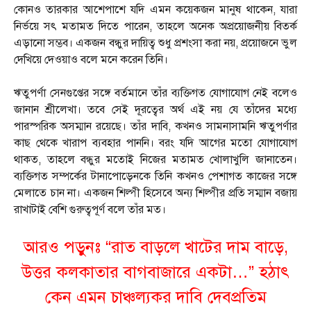
কোনও তারকার আশেপাশে যদি এমন কয়েকজন মানুষ থাকেন, যারা
নির্ভয়ে সৎ মতামত দিতে পারেন, তাহলে অনেক অপ্রয়োজনীয় বিতর্ক
এড়ানো সম্ভব। একজন বন্ধুর দায়িত্ব শুধু প্রশংসা করা নয়, প্রয়োজনে ভুল
দেখিয়ে দেওয়াও বলে মনে করেন তিনি।
ঋতুপর্ণা সেনগুপ্তের সঙ্গে বর্তমানে তাঁর ব্যক্তিগত যোগাযোগ নেই বলেও
জানান শ্রীলেখা। তবে সেই দূরত্বের অর্থ এই নয় যে তাঁদের মধ্যে
পারস্পরিক অসম্মান রয়েছে। তাঁর দাবি, কখনও সামনাসামনি ঋতুপর্ণার
কাছ থেকে খারাপ ব্যবহার পাননি। বরং যদি আগের মতো যোগাযোগ
থাকত, তাহলে বন্ধুর মতোই নিজের মতামত খোলাখুলি জানাতেন।
ব্যক্তিগত সম্পর্কের টানাপোড়েনকে তিনি কখনও পেশাগত কাজের সঙ্গে
মেলাতে চান না। একজন শিল্পী হিসেবে অন্য শিল্পীর প্রতি সম্মান বজায়
রাখাটাই বেশি গুরুত্বপূর্ণ বলে তাঁর মত।
আরও পড়ুনঃ
“রাত বাড়লে খাটের দাম বাড়ে,
উত্তর কলকাতার বাগবাজারে একটা…” হঠাৎ
কেন এমন চাঞ্চল্যকর দাবি দেবপ্রতিম