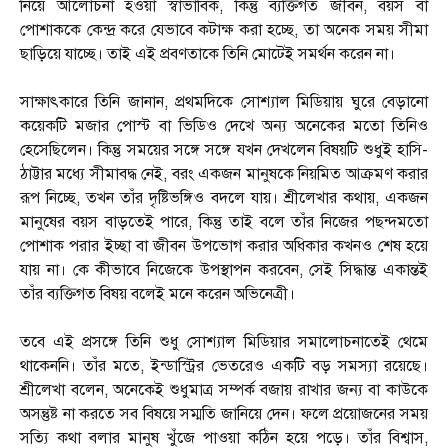
নিয়ে আলোচনা হওয়া স্বাভাবিক, কিন্তু ব্যক্তিগত জীবন, বয়স বা
পোশাককে কেন্দ্র করে যেভাবে কটাক্ষ করা হচ্ছে, তা অনেক সময় সীমা
ছাড়িয়ে যাচ্ছে। তাই এই প্রবণতাকে তিনি মোটেই সমর্থন করেন না।
সাক্ষাৎকারে তিনি জানান, প্রথমদিকে সোশ্যাল মিডিয়ায় ঘুরে বেড়ানো
কয়েকটি মজার পোস্ট বা ভিডিও দেখে অন্য অনেকের মতো তিনিও
হেসেছিলেন। কিন্তু সময়ের সঙ্গে সঙ্গে যখন দেখলেন বিষয়টি শুধুই হাসি-
ঠাট্টার মধ্যে সীমাবদ্ধ নেই, বরং একজন মানুষকে নিয়মিত আক্রমণ করার
রূপ নিচ্ছে, তখন তাঁর দৃষ্টিভঙ্গিও বদলে যায়। শ্রীলেখার কথায়, একজন
মানুষের বয়স বাড়তেই পারে, কিন্তু তাই বলে তাঁর নিজের পছন্দমতো
পোশাক পরার ইচ্ছা বা জীবন উপভোগ করার অধিকার কখনও শেষ হয়ে
যায় না। কে কীভাবে নিজেকে উপস্থাপন করবেন, সেই সিদ্ধান্ত একান্তই
তাঁর ব্যক্তিগত বিষয় বলেই মনে করেন অভিনেত্রী।
তবে এই প্রসঙ্গে তিনি শুধু সোশ্যাল মিডিয়ার সমালোচনাতেই থেমে
থাকেননি। তাঁর মতে, ইন্ডাস্ট্রির ভেতরেও একটি বড় সমস্যা রয়েছে।
শ্রীলেখা বলেন, অনেকেই শুধুমাত্র সম্পর্ক বজায় রাখার জন্য বা কাউকে
অসন্তুষ্ট না করতে সব বিষয়ে সম্মতি জানিয়ে দেন। ফলে প্রয়োজনের সময়
সত্যি কথা বলার মানুষ খুঁজে পাওয়া কঠিন হয়ে পড়ে। তাঁর বিশ্বাস,