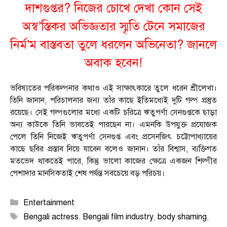
দাশগুপ্তর? নিজের চোখে দেখা কোন সেই
অস্ব’স্তিকর অভিজ্ঞতার স্মৃতি টেনে সমাজের
নির্ম’ম বাস্তবতা তুলে ধরলেন অভিনেতা? জানলে
অবাক হবেন!
ভবিষ্যতের পরিকল্পনার কথাও এই সাক্ষাৎকারে তুলে ধরেন শ্রীলেখা।
তিনি জানান, পরিচালনার জন্য তাঁর কাছে ইতিমধ্যেই দুটি গল্প প্রস্তুত
রয়েছে। সেই গল্পগুলোর মধ্যে একটি চরিত্রে ঋতুপর্ণা সেনগুপ্তকে ছাড়া
অন্য কাউকে তিনি ভাবতেই পারছেন না। এমনকি উপযুক্ত প্রযোজক
পেলে তিনি নিজেই ঋতুপর্ণা সেনগুপ্ত এবং প্রসেনজিৎ চট্টোপাধ্যায়ের
কাছে ছবির প্রস্তাব নিয়ে যাবেন বলেও জানান। তাঁর বিশ্বাস, ব্যক্তিগত
মতভেদ থাকতেই পারে, কিন্তু ভালো কাজের ক্ষেত্রে একজন শিল্পীর
পেশাদার মানসিকতাই শেষ পর্যন্ত সবচেয়ে বড় পরিচয়।
Categories
Entertainment
Tags
Bengali actress
,
Bengali film industry
,
body shaming
,