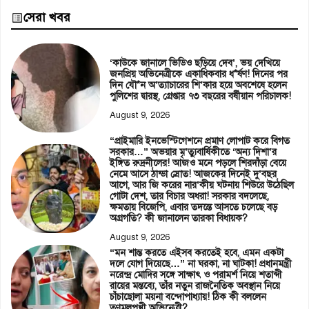
সেরা খবর
‘কাউকে জানালে ভিডিও ছড়িয়ে দেব’, ভয় দেখিয়ে
জনপ্রিয় অভিনেত্রীকে একাধিকবার ধ*র্ষণ! দিনের পর
দিন যৌ*ন অ’ত্যাচারের শি’কার হয়ে অবশেষে হলেন
পুলিশের দ্বারস্থ, গ্রেপ্তার ৭৩ বছরের বর্ষীয়ান পরিচালক!
August 9, 2026
“প্রাইমারি ইনভেস্টিগেশনে প্রমাণ লোপাট করে বিগত
সরকার…” অভয়ার মৃ’ত্যুবার্ষিকীতে ‘অন্য দিশা’র
ইঙ্গিত রুদ্রনীলের! আজও মনে পড়লে শিরদাঁড়া বেয়ে
নেমে আসে ঠান্ডা স্রোত! আজকের দিনেই দু’বছর
আগে, আর জি করের নার’কীয় ঘটনায় শিউরে উঠেছিল
গোটা দেশ, তার বিচার অধরা! সরকার বদলেছে,
ক্ষমতায় বিজেপি, এবার তদন্তে আসতে চলেছে বড়
অগ্রগতি? কী জানালেন তারকা বিধায়ক?
August 9, 2026
“মন শান্ত করতে এইসব করতেই হবে, এমন একটা
দলে যোগ দিয়েছে…” না ঘরকা, না ঘাটকা! প্রধানমন্ত্রী
নরেন্দ্র মোদির সঙ্গে সাক্ষাৎ ও পরামর্শ নিয়ে শতাব্দী
রায়ের মন্তব্যে, তাঁর নতুন রাজনৈতিক অবস্থান নিয়ে
চাঁচাছোলা ময়না বন্দোপাধ্যায়! ঠিক কী বললেন
তৃণমূলপন্থী অভিনেত্রী?