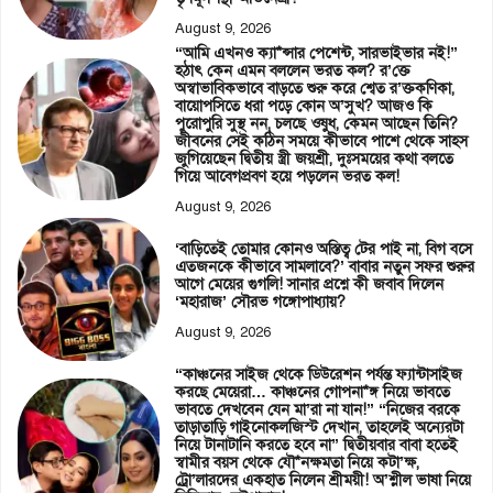
August 9, 2026
“আমি এখনও ক্যা*ন্সার পেশেন্ট, সারভাইভার নই!”
হঠাৎ কেন এমন বললেন ভরত কল? র’ক্তে
অস্বাভাবিকভাবে বাড়তে শুরু করে শ্বেত র’ক্তকণিকা,
বায়োপসিতে ধরা পড়ে কোন অ’সুখ? আজও কি
পুরোপুরি সুস্থ নন, চলছে ওষুধ, কেমন আছেন তিনি?
জীবনের সেই কঠিন সময়ে কীভাবে পাশে থেকে সাহস
জুগিয়েছেন দ্বিতীয় স্ত্রী জয়শ্রী, দুঃসময়ের কথা বলতে
গিয়ে আবেগপ্রবণ হয়ে পড়লেন ভরত কল!
August 9, 2026
‘বাড়িতেই তোমার কোনও অস্তিত্ব টের পাই না, বিগ বসে
এতজনকে কীভাবে সামলাবে?’ বাবার নতুন সফর শুরুর
আগে মেয়ের গুগলি! সানার প্রশ্নে কী জবাব দিলেন
‘মহারাজ’ সৌরভ গঙ্গোপাধ্যায়?
August 9, 2026
“কাঞ্চনের সাইজ থেকে ডিউরেশন পর্যন্ত ফ্যান্টাসাইজ
করছে মেয়েরা… কাঞ্চনের গোপনা*ঙ্গ নিয়ে ভাবতে
ভাবতে দেখবেন যেন মা’রা না যান!” “নিজের বরকে
তাড়াতাড়ি গাইনোকলজিস্ট দেখান, তাহলেই অন্যেরটা
নিয়ে টানাটানি করতে হবে না” দ্বিতীয়বার বাবা হতেই
স্বামীর বয়স থেকে যৌ*নক্ষমতা নিয়ে কটা’ক্ষ,
ট্রো’লারদের একহাত নিলেন শ্রীময়ী! অ’শ্লীল ভাষা নিয়ে