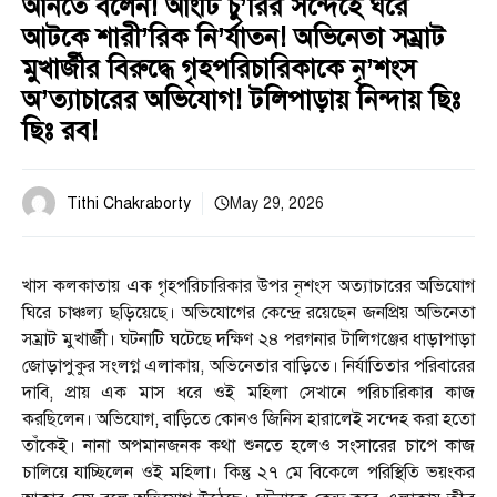
আনতে বলেন! আংটি চু’রির সন্দেহে ঘরে
আটকে শারী’রিক নি’র্যাতন! অভিনেতা সম্রাট
মুখার্জীর বিরুদ্ধে গৃহপরিচারিকাকে নৃ’শংস
অ’ত্যাচারের অভিযোগ! টলিপাড়ায় নিন্দায় ছিঃ
ছিঃ রব!
Tithi Chakraborty
May 29, 2026
খাস কলকাতায় এক গৃহপরিচারিকার উপর নৃশংস অত্যাচারের অভিযোগ
ঘিরে চাঞ্চল্য ছড়িয়েছে। অভিযোগের কেন্দ্রে রয়েছেন জনপ্রিয় অভিনেতা
সম্রাট মুখার্জী। ঘটনাটি ঘটেছে দক্ষিণ ২৪ পরগনার টালিগঞ্জের ধাড়াপাড়া
জোড়াপুকুর সংলগ্ন এলাকায়, অভিনেতার বাড়িতে। নির্যাতিতার পরিবারের
দাবি, প্রায় এক মাস ধরে ওই মহিলা সেখানে পরিচারিকার কাজ
করছিলেন। অভিযোগ, বাড়িতে কোনও জিনিস হারালেই সন্দেহ করা হতো
তাঁকেই। নানা অপমানজনক কথা শুনতে হলেও সংসারের চাপে কাজ
চালিয়ে যাচ্ছিলেন ওই মহিলা। কিন্তু ২৭ মে বিকেলে পরিস্থিতি ভয়ংকর