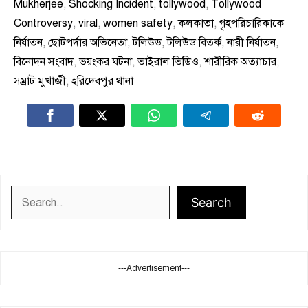
Mukherjee
,
Shocking Incident
,
tollywood
,
Tollywood
Controversy
,
viral
,
women safety
,
কলকাতা
,
গৃহপরিচারিকাকে
নির্যাতন
,
ছোটপর্দার অভিনেতা
,
টলিউড
,
টলিউড বিতর্ক
,
নারী নির্যাতন
,
বিনোদন সংবাদ
,
ভয়ংকর ঘটনা
,
ভাইরাল ভিডিও
,
শারীরিক অত্যাচার
,
সম্রাট মুখার্জী
,
হরিদেবপুর থানা
Search
Search
---Advertisement---