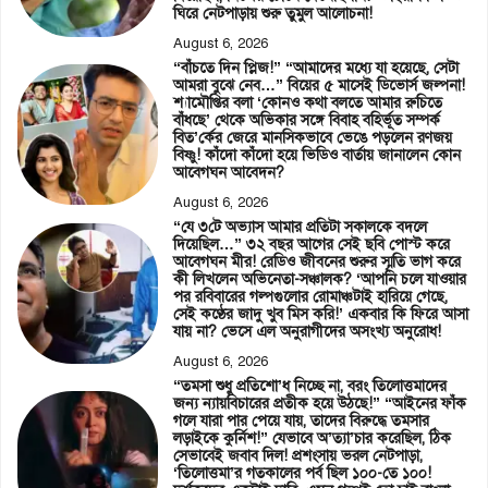
ঘিরে নেটপাড়ায় শুরু তুমুল আলোচনা!
August 6, 2026
“বাঁচতে দিন প্লিজ!” “আমাদের মধ্যে যা হয়েছে, সেটা
আমরা বুঝে নেব…” বিয়ের ৫ মাসেই ডিভোর্স জল্পনা!
শ্যামৌপ্তির বলা ‘কোনও কথা বলতে আমার রুচিতে
বাঁধছে’ থেকে অভিকার সঙ্গে বিবাহ বহির্ভূত সম্পর্ক
বিত’র্কের জেরে মানসিকভাবে ভেঙে পড়লেন রণজয়
বিষ্ণু! কাঁদো কাঁদো হয়ে ভিডিও বার্তায় জানালেন কোন
আবেগঘন আবেদন?
August 6, 2026
“যে ৩টে অভ্যাস আমার প্রতিটা সকালকে বদলে
দিয়েছিল…” ৩২ বছর আগের সেই ছবি পোস্ট করে
আবেগঘন মীর! রেডিও জীবনের শুরুর স্মৃতি ভাগ করে
কী লিখলেন অভিনেতা-সঞ্চালক? ‘আপনি চলে যাওয়ার
পর রবিবারের গল্পগুলোর রোমাঞ্চটাই হারিয়ে গেছে,
সেই কণ্ঠের জাদু খুব মিস করি!’ একবার কি ফিরে আসা
যায় না? ভেসে এল অনুরাগীদের অসংখ্য অনুরোধ!
August 6, 2026
“তমসা শুধু প্রতিশো’ধ নিচ্ছে না, বরং তিলোত্তমাদের
জন্য ন্যায়বিচারের প্রতীক হয়ে উঠছে!” “আইনের ফাঁক
গলে যারা পার পেয়ে যায়, তাদের বিরুদ্ধে তমসার
লড়াইকে কুর্নিশ!” যেভাবে অ’ত্যা’চার করেছিল, ঠিক
সেভাবেই জবাব দিল! প্রশংসায় ভরল নেটপাড়া,
‘তিলোত্তমা’র গতকালের পর্ব ছিল ১০০-তে ১০০!