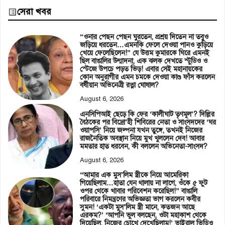
সেরা খবর
“ওনার পেছন পেছন ঘুরতেন, প্রশ্রয় দিতেন না তবুও
জড়িয়ে ধরতেন…এমনকি ফেলে দেওয়া পানও কুড়িয়ে
খেয়ে ফেলেছিলেন!” যে উত্তম কুমারকে ঘিরে এমনই
ছিল বাঙালির উন্মাদনা, এক ঝলক দেখতে স্টুডিও ও
স্টেজে উপচে পড়ত ভিড়! এবার সেই মহানায়কের
কোন অনুরাগীর এমন চমকে দেওয়া কাণ্ড ফাঁস করলেন
বর্ষীয়ান অভিনেত্রী রত্না ঘোষাল?
August 6, 2026
এনসিপিআই ছেড়ে কি ফের ‘কালীঘাট তৃণমূল’? দিল্লির
বৈঠকের পর বিদ্রো’হী শিবিরের নেতা ও সাংসদদের ‘ঘর
ওয়াপসি’ নিয়ে জল্পনা যখন তুঙ্গে, তখনই নিজের
রাজনৈতিক অবস্থান নিয়ে মুখ খুললেন দেব! আবার
মমতার হাত ধরবেন, কী বললেন অভিনেতা-সাংসদ?
August 6, 2026
“আমার এক মুস’লিম স্ত্রীকে নিয়ে আমেরিকা
গিয়েছিলাম…হাতা যেন থালায় না লাগে, ওঁকে ৫ ফুট
ওপর থেকে খাবার পরিবেশন করেছিল!” বাঙালি
পরিবারে নিমন্ত্রণের অভিজ্ঞতা ভাগ করলেন কবীর
সুমন! ‘একটা মুস’লিম স্ত্রী মানে, কতজন আছে
এরকম?’ ‘আপনি ভুল বলছেন, ওটা মহাকাশ থেকে
দিয়েছিল, নিজের চোখে দেখেছিলাম!’ ভাইরাল ভিডিও