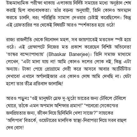
উচ্চমাধ্যমিক পরীক্ষা থাকায় এলাকায় নির্দিষ্ট সময়ের মধ্যে অনুষ্ঠান শেষ
করাই ছিল বাধ্যবাধকতা। তাঁর বক্তব্য অনুযায়ী, তিনি কোনও অসম্মান
করতে চাননি, বরং পরিস্থিতি সামাল দেওয়ার চেষ্টাই করেছিলেন। কিন্তু
এই গ্রেফতারির পর থেকেই বিষয়টি আরও স্পর্শকাতর হয়ে ওঠে!
রাজ্য রাজনীতি থেকে বিনোদন মহল, সব জায়গাতেই মতভেদ স্পষ্ট হয়ে
ওঠে। এই প্রেক্ষাপটে নিজের মত প্রকাশ করেছেন বিশিষ্ট অভিনেতা
‘ভাস্কর বন্দ্যোপাধ্যায়’ (Bhaskar Banerjee)। তিনি সমাজ মাধ্যমে
লেখেন, “এটা মানা যায় না! আমি কোনও দলের লোক নই, কিন্তু এটা
অন্যায়। টাকা পেয়ে প্রোগ্রামে দেরী করে আসবে আবার অ্যাটিটিউড
দেখাবে! এখানে অর্গানাইজার এর কোনও দোষ আমি দেখছি না। যেটা
হলো তার তীব্র প্রতিবাদ জানাচ্ছি!
আরও পড়ুনঃ “ওই মানুষটা স্রেফ দু-মুঠো ভাতের জন্য টেবিলে টেবিলে
ঘোরে, তাঁকে এমন অপমান অশিক্ষার প্রমাণ!” “পনেরো সেকেন্ডের
জনপ্রিয়তার জন্য, জীবন নিয়ে ছিনিমিনি খেলা সাজে?” সায়কের
‘অলিপাব’ বিতর্কে, ওয়েটারের মানসিক স্বাস্থ্য-নিরাপত্তা নিয়ে সরব রাহুল
দেব বোস!