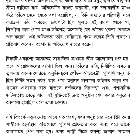
দুই পক্ষের বক্তব্য আলাদা হলেও, ঘটনা ধীরে ধীরে শুধুই ভুল বোঝাবুঝির
সীমা ছাড়িয়ে যায়। অভিনেত্রীর বক্তব্য অনুযায়ী, গান চলাকালীন মঞ্চে
উঠে তাঁকে নেমে যেতে বলা হয়েছিল, যা তিনি সম্মানের পরিপন্থী মনে
করছেন। তাঁর ক্ষোভের জায়গাটা ছিল মূলত এই ধারণা থেকে যে,
শিল্পীরা ডাক পেয়ে মঞ্চে উঠলেই অনেকেই যেন তাঁদের ‘কেনা’ ভাবতে
শুরু করেন। এই অভিজ্ঞতা তাঁর কেরিয়ারে প্রথম বলেই তিনি প্রকাশ্যে
প্রতিবাদ করেন এবং থানায় অভিযোগ দায়ের করেন।
বিষয়টি প্রকাশ্যে আসতেই সামাজিক মাধ্যমে তীব্র আলোচনা শুরু হয়।
তবে আয়োজকদের ব্যাখ্যা ছিল অন্য। তাঁদের দাবি, নির্ধারিত সময়ের
তুলনায় অনেক দেরিতে অনুষ্ঠানস্থলে পৌঁছন অভিনেত্রী। পুলিশি অনুমতি
ছিল নির্দিষ্ট সময় পর্যন্ত, তার পরে অনুষ্ঠান চালানো আইনত সম্ভব নয়।
গ্রামের এলাকায় রাত বাড়লে দর্শকদের নিরাপত্তা এবং প্রশাসনিক
জটিলতাও বেড়ে যায়, এই যুক্তিতেই দ্রুত অনুষ্ঠান শেষ করার অনুরোধ
জানানো হয়েছিল বলে তারা জানায়।
এই বিতর্কে নতুন মোড় আসে গত পরশু, যখন অনুষ্ঠানের উদ্যোক্তা তনয়
শাস্ত্রীকে হেন’স্থার অভিযোগে পুলিশ গ্রেফতার করে এবং পরে তাঁকে
আদালতে পেশ করা হয়। তনয় শাস্ত্রী নিজে অবশ্য জানান, সামনে