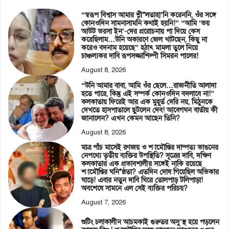
“স্বরূপ বিশ্বাস আমার শ্লী*লতাহা’নি করেননি, ওঁর সঙ্গে
কোনওদিন সামনাসামনি কথাই হয়নি!” “আমি ‘ভয়
আউট ভরসা ইন’-দের প্ররোচনায় পা দিয়ে কেস
করেছিলাম…উনি অকারণে জেল খাটছেন, কিছু না
করেও বদনাম হয়েছে” হঠাৎ মামলা তুলে নিয়ে
চাঞ্চল্যকর দাবি রূপসজ্জাশিল্পী সিমরন পালের!
August 8, 2026
“উনি আমার বাবা, আমি ওঁর ছেলে…রাজনীতি আলাদা
হতে পারে, কিন্তু এই সম্পর্ক কোনওদিন বদলাবে না!”
কলকাতায় ফিরেই আর এক মুহূর্ত দেরি নয়, মিঠুনকে
দেখতে হাসপাতালে ছুটলেন দেব! আবেগঘন বার্তায় কী
জানালেন? এখন কেমন আছেন তিনি?
August 8, 2026
মাত্র পাঁচ মাসেই রণজয় ও শ্যামৌপ্তির দাম্পত্য ভাঙনের
নেপথ্যে তৃতীয় ব্যক্তির উপস্থিতি? সূত্রের দাবি, দক্ষিণ
কলকাতার এক প্রভাবশালীর সঙ্গেই নাকি রয়েছে
শ্যামৌপ্তির ঘনি*ষ্ঠতা? এতদিন দোষ গিয়েছিল অভিকার
ঘাড়ে! এবার নতুন দাবি ঘিরে তোলপাড় টলিপাড়া!
অবশেষে সামনে এল সেই ব্যক্তির পরিচয়?
August 7, 2026
শুটিং চলাকালীন আচমকাই গুরুতর অসু’স্থ হয়ে পড়লেন