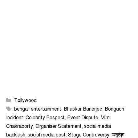
Categories
Tollywood
Tags
bengali entertainment
,
Bhaskar Banerjee
,
Bongaon
Incident
,
Celebrity Respect
,
Event Dispute
,
Mimi
Chakraborty
,
Organiser Statement
,
social media
backlash
,
social media post
,
Stage Controversy
,
অনুষ্ঠান