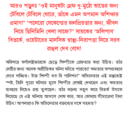
আরও পড়ুনঃ
“ওই মানুষটা স্রেফ দু-মুঠো ভাতের জন্য
টেবিলে টেবিলে ঘোরে, তাঁকে এমন অপমান অশিক্ষার
প্রমাণ!” “পনেরো সেকেন্ডের জনপ্রিয়তার জন্য, জীবন
নিয়ে ছিনিমিনি খেলা সাজে?” সায়কের ‘অলিপাব’
বিতর্কে, ওয়েটারের মানসিক স্বাস্থ্য-নিরাপত্তা নিয়ে সরব
রাহুল দেব বোস!
অবিলম্বে অর্গানাইজারকে ছেড়ে শিল্পীকে গ্রেফতার করা উচিত। তাঁর
দেরীর জন্য অনেক অপ্রীতিকর ঘটনা ঘটতে পারতো! ক্ষমতার অপব্যবহার
দেখে লজ্জিত। উক্ত শিল্পী শুড বি পানিশড!” অভিনেতার এই মন্তব্যেই
স্পষ্ট, তিনি পুরো ঘটনার মূলে শিল্পীর দোষই দেখছেন এবং ক্ষমতার
ব্যবহার নিয়েও প্রশ্ন তুলছেন। তাঁর বক্তব্য নতুন করে বিতর্ক উসকে
দিয়েছে যে এই ঘটনায় আসলে দোষ কার, আর কোথায় সীমারেখা টানা
উচিৎ! আপনারাও কি অভিনেতার বক্তব্যের সঙ্গে সহমত?