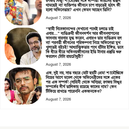
রণজয় বিষ্ণু! শ্যামৌপ্তির সঙ্গে দাম্পত্য ভাঙনের গুঞ্জন
থামছেই না! ব্যক্তিগত জীবনে চাপ বাড়তেই হঠাৎ কী
হলো অভিনেতার? এখন কেমন আছেন তিনি?
August 7, 2026
“স্বামী বিবেকানন্দের দেখানো পথেই চলতে চাই
এবার…” ব্যতিক্রমী জীবনদর্শন আর জীবনযাপনের
ভাবনায় বারবার মুগ্ধ করেন, এবারও তার ব্যতিক্রম হল
না! পরবর্তী জীবনের পরিকল্পনা নিয়ে অভিনেতা মুখ
খুলতেই হইচই! আধ্যাত্মিকতার পথে হাঁটার ইঙ্গিত, তবে
কি ধীরে ধীরে অভিনয়জীবনের ইতি টানার প্রস্তুতি শুরু
করলেন টোটা রায়চৌধুরী?
August 7, 2026
এক, দুই নয়, সাত বছরে মোট ছয়টি প্রেম! শ্যামৌপ্তিকে
বিয়ের আগে মডেল থেকে অভিনেত্রীদের সঙ্গে একের
পর এক সম্পর্ক! সোহিনী থেকে অস্মিতা, রণজয় বিষ্ণুর
সম্পর্কের দীর্ঘ তালিকায় রয়েছে কাদের নাম? কেন
টিকিয়ে রাখতে পারেননি একজনকেও?
August 7, 2026