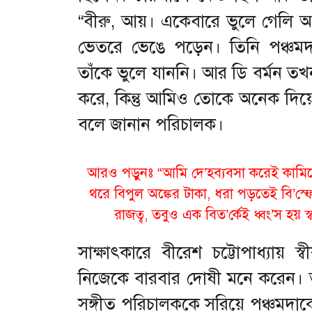
“বীরু, আয়। একেবারে ভুলে গেলি
ভেতরে ভেঙে পড়েন। তিনি পঞ্চমদ
তাঁকে ভুলে যাননি। আর ডি বর্মন 
করে, কিন্তু আমিও তোকে অনেক দিয
বলে জানান পরিচালক।
আরও পড়ুনঃ
“আমি দে’হব্যবসা করেই কামি
থরে বিপুল অঙ্কের টাকা, ধরা পড়তেই বি’স
রাজত্ব, তবুও এক বিত’র্কেই ধ্বং’স হয় 
সাক্ষাৎকারে বীরেশ চট্টোপাধ্যায
নিজেকে বারবার দোষী মনে করেন। ত
সঙ্গীত পরিচালককে সরিয়ে পঞ্চমদা