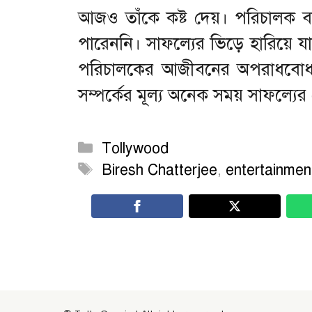
আজও তাঁকে কষ্ট দেয়। পরিচালক
পারেননি। সাফল্যের ভিড়ে হারিয়ে 
পরিচালকের আজীবনের অপরাধবোধ এ
সম্পর্কের মূল্য অনেক সময় সাফল্যে
Categories
Tollywood
Tags
Biresh Chatterjee
,
entertainmen