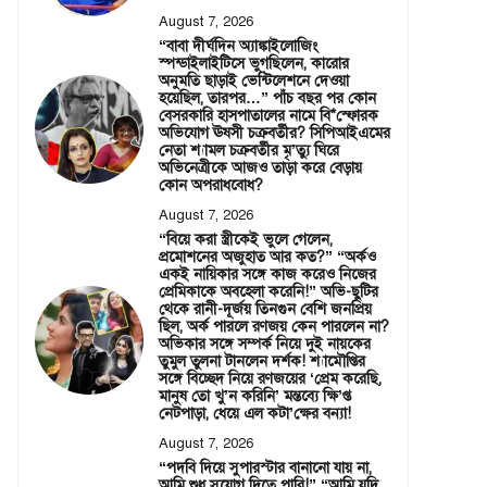
August 7, 2026
“বাবা দীর্ঘদিন অ্যাঙ্কাইলোজিং
স্পন্ডাইলাইটিসে ভুগছিলেন, কারোর
অনুমতি ছাড়াই ভেন্টিলেশনে দেওয়া
হয়েছিল, তারপর…” পাঁচ বছর পর কোন
বেসরকারি হাসপাতালের নামে বি*স্ফোরক
অভিযোগ ঊষসী চক্রবর্তীর? সিপিআইএমের
নেতা শ্যামল চক্রবর্তীর মৃ’ত্যু ঘিরে
অভিনেত্রীকে আজও তাড়া করে বেড়ায়
কোন অপরাধবোধ?
August 7, 2026
“বিয়ে করা স্ত্রীকেই ভুলে গেলেন,
প্রমোশনের অজুহাত আর কত?” “অর্কও
একই নায়িকার সঙ্গে কাজ করেও নিজের
প্রেমিকাকে অবহেলা করেনি!” অভি-ছুটির
থেকে রানী-দূর্জয় তিনগুন বেশি জনপ্রিয়
ছিল, অর্ক পারলে রণজয় কেন পারলেন না?
অভিকার সঙ্গে সম্পর্ক নিয়ে দুই নায়কের
তুমুল তুলনা টানলেন দর্শক! শ্যামৌপ্তির
সঙ্গে বিচ্ছেদ নিয়ে রণজয়ের ‘প্রেম করেছি,
মানুষ তো খু’ন করিনি’ মন্তব্যে ক্ষি’প্ত
নেটপাড়া, ধেয়ে এল কটা’ক্ষের বন্যা!
August 7, 2026
“পদবি দিয়ে সুপারস্টার বানানো যায় না,
আমি শুধু সুযোগ দিতে পারি!” “আমি যদি