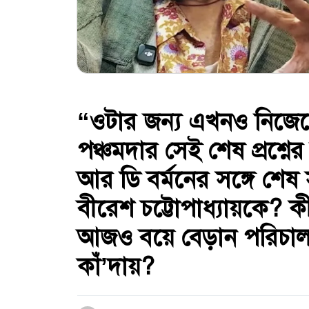
“ওটার জন্য এখনও নিজেক
পঞ্চমদার সেই শেষ প্রশ্ন
আর ডি বর্মনের সঙ্গে শেষ 
বীরেশ চট্টোপাধ্যায়কে? 
আজও বয়ে বেড়ান পরিচালক
কাঁ’দায়?