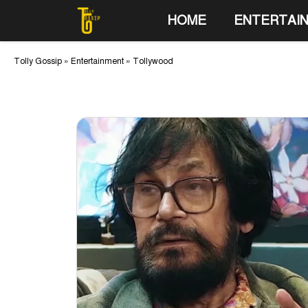
Skip
HOME
ENTERTAI
to
content
Tolly Gossip
»
Entertainment
»
Tollywood