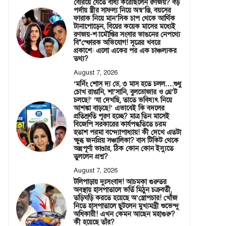
বেরিয়ে যেতে বাধ্য করেছিলেন রণজয়? বড়
পর্দায় স্ত্রীর সাফল্য নিয়ে অস্ব’স্তি, বয়সের
ফারাক নিয়ে মান’সিক চাপ থেকে আর্থিক
টানাপোড়েন, বিয়ের কয়েক মাসের মধ্যেই
রণজয়-শ্যামৌপ্তির সংসার ভাঙনের নেপথ্যে
বি*স্ফোরক অভিযোগ! সূত্রের খবরে
প্রকাশ্যে এলো একের পর এক চাঞ্চল্যকর
তথ্য?
August 7, 2026
‘মর্নিং শোস দ্য ডে, ৩ মাস হতে চলল….শুধু
চোখ রাঙানি, শা’সানি, বুলডোজার ও থ্রে’ট
চলছে!’ ‘যা দেখছি, তাতে ভবিষ্যৎ নিয়ে
আশঙ্কা বাড়ছে!’ এভাবেই কি বদলের
প্রতিশ্রুতি পূরণ হচ্ছে? মাত্র তিন মাসেই
বিজেপি সরকারের কার্যপদ্ধতিতে চরম
হতাশ পরমা বন্দ্যোপাধ্যায়! কী দেখে এতটা
ক্ষুব্ধ জনপ্রিয় সঞ্চালিকা? বাস টিকিট থেকে
অন্নপূর্ণা ভাণ্ডার, ঠিক কোন কোন ইস্যুতে
তুললেন প্রশ্ন?
August 7, 2026
টলিপাড়ায় দুঃসংবাদ! আচমকা গুরুতর
অবস্থায় হাসপাতালে ভর্তি মিঠুন চক্রবর্তী,
তড়িঘড়ি করতে হয়েছে অ’স্ত্রোপচার! খোঁজ
নিতে হাসপাতালে ছুটলেন মুখ্যমন্ত্রী শুভেন্দু
অধিকারী! এখন কেমন আছেন মহাগুরু?
কী হয়েছে তাঁর?