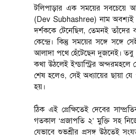
টলিপাড়ার এক সময়ের সবচেয়ে আলো
(Dev Subhashree) নাম অবশ্যই প
দর্শককে টেনেছিল, তেমনই তাঁদের ব্য
কেন্দ্রে। কিন্তু সময়ের সঙ্গে সঙ্
আলাদা পথে হেঁটেছেন দুজনেই। তব
কথা উঠলেই ইন্ডাস্ট্রির অন্দরমহলে 
শেষ হলেও, সেই অধ্যায়ের ছায়া যে প
হয়।
ঠিক এই প্রেক্ষিতেই দেবের সাম্প্র
গতকাল ‘প্রজাপতি ২’ মুক্তি সহ ন
যেভাবে শুভশ্রীর প্রসঙ্গ উঠতেই 