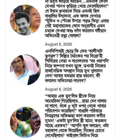
না তবুও জড়িয়ে ধরতেন…এমনকি ফেলে
দেওয়া পানও কুড়িয়ে খেয়ে ফেলেছিলেন!”
যে উত্তম কুমারকে ঘিরে এমনই ছিল
বাঙালির উন্মাদনা, এক ঝলক দেখতে
স্টুডিও ও স্টেজে উপচে পড়ত ভিড়! এবার
সেই মহানায়কের কোন অনুরাগীর এমন
চমকে দেওয়া কাণ্ড ফাঁস করলেন বর্ষীয়ান
অভিনেত্রী রত্না ঘোষাল?
August 6, 2026
এনসিপিআই ছেড়ে কি ফের ‘কালীঘাট
তৃণমূল’? দিল্লির বৈঠকের পর বিদ্রো’হী
শিবিরের নেতা ও সাংসদদের ‘ঘর ওয়াপসি’
নিয়ে জল্পনা যখন তুঙ্গে, তখনই নিজের
রাজনৈতিক অবস্থান নিয়ে মুখ খুললেন
দেব! আবার মমতার হাত ধরবেন, কী
বললেন অভিনেতা-সাংসদ?
August 6, 2026
“আমার এক মুস’লিম স্ত্রীকে নিয়ে
আমেরিকা গিয়েছিলাম…হাতা যেন থালায়
না লাগে, ওঁকে ৫ ফুট ওপর থেকে খাবার
পরিবেশন করেছিল!” বাঙালি পরিবারে
নিমন্ত্রণের অভিজ্ঞতা ভাগ করলেন কবীর
সুমন! ‘একটা মুস’লিম স্ত্রী মানে, কতজন
আছে এরকম?’ ‘আপনি ভুল বলছেন, ওটা
মহাকাশ থেকে দিয়েছিল, নিজের চোখে
দেখেছিলাম!’ ভাইরাল ভিডিও ঘিরে