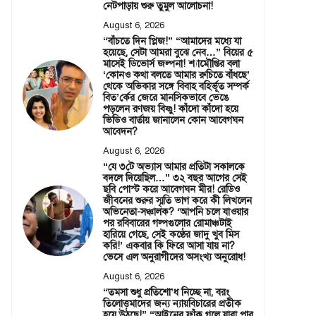
নেটপাড়ায় শুরু তুমুল আলোচনা!
August 6, 2026
“বাঁচতে দিন প্লিজ!” “আমাদের মধ্যে যা
হয়েছে, সেটা আমরা বুঝে নেব…” বিয়ের ৫
মাসেই ডিভোর্স জল্পনা! শ্যামৌপ্তির বলা
‘কোনও কথা বলতে আমার রুচিতে বাঁধছে’
থেকে অভিকার সঙ্গে বিবাহ বহির্ভূত সম্পর্ক
বিত’র্কের জেরে মানসিকভাবে ভেঙে
পড়লেন রণজয় বিষ্ণু! কাঁদো কাঁদো হয়ে
ভিডিও বার্তায় জানালেন কোন আবেগঘন
আবেদন?
August 6, 2026
“যে ৩টে অভ্যাস আমার প্রতিটা সকালকে
বদলে দিয়েছিল…” ৩২ বছর আগের সেই
ছবি পোস্ট করে আবেগঘন মীর! রেডিও
জীবনের শুরুর স্মৃতি ভাগ করে কী লিখলেন
অভিনেতা-সঞ্চালক? ‘আপনি চলে যাওয়ার
পর রবিবারের গল্পগুলোর রোমাঞ্চটাই
হারিয়ে গেছে, সেই কণ্ঠের জাদু খুব মিস
করি!’ একবার কি ফিরে আসা যায় না?
ভেসে এল অনুরাগীদের অসংখ্য অনুরোধ!
August 6, 2026
“তমসা শুধু প্রতিশো’ধ নিচ্ছে না, বরং
তিলোত্তমাদের জন্য ন্যায়বিচারের প্রতীক
হয়ে উঠছে!” “আইনের ফাঁক গলে যারা পার