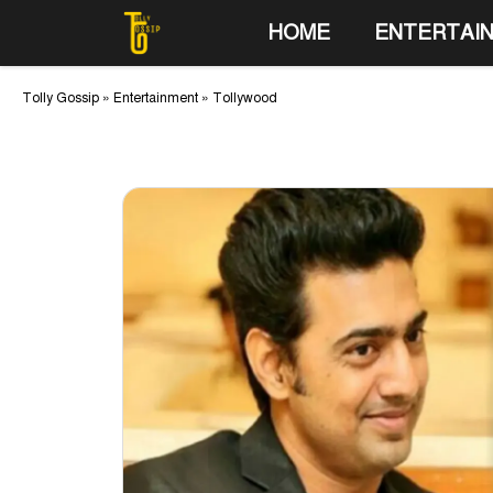
Skip
HOME
ENTERTAI
to
content
Tolly Gossip
»
Entertainment
»
Tollywood