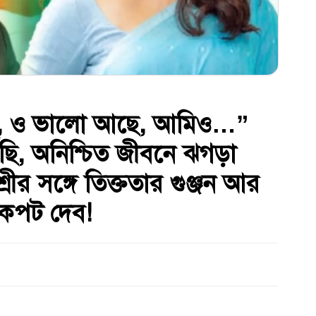
ওর্, ও ভালো আছে, আমিও…”
ছি, অনিশ্চিত জীবনে ঝগড়া
ীর সঙ্গে তিক্ততার গুঞ্জন আর
অকপট দেব!