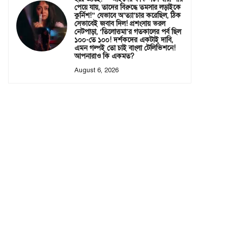
পেয়ে যায়, তাদের বিরুদ্ধে তমসার লড়াইকে
কুর্নিশ!” যেভাবে অ’ত্যা’চার করেছিল, ঠিক
সেভাবেই জবাব দিল! প্রশংসায় ভরল
নেটপাড়া, ‘তিলোত্তমা’র গতকালের পর্ব ছিল
১০০-তে ১০০! দর্শকদের একটাই দাবি,
এমন গল্পই তো চাই বাংলা টেলিভিশনে!
আপনারাও কি একমত?
August 6, 2026