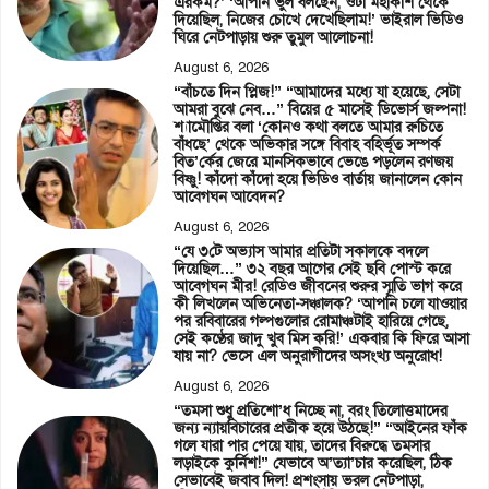
এরকম?’ ‘আপনি ভুল বলছেন, ওটা মহাকাশ থেকে
দিয়েছিল, নিজের চোখে দেখেছিলাম!’ ভাইরাল ভিডিও
ঘিরে নেটপাড়ায় শুরু তুমুল আলোচনা!
August 6, 2026
“বাঁচতে দিন প্লিজ!” “আমাদের মধ্যে যা হয়েছে, সেটা
আমরা বুঝে নেব…” বিয়ের ৫ মাসেই ডিভোর্স জল্পনা!
শ্যামৌপ্তির বলা ‘কোনও কথা বলতে আমার রুচিতে
বাঁধছে’ থেকে অভিকার সঙ্গে বিবাহ বহির্ভূত সম্পর্ক
বিত’র্কের জেরে মানসিকভাবে ভেঙে পড়লেন রণজয়
বিষ্ণু! কাঁদো কাঁদো হয়ে ভিডিও বার্তায় জানালেন কোন
আবেগঘন আবেদন?
August 6, 2026
“যে ৩টে অভ্যাস আমার প্রতিটা সকালকে বদলে
দিয়েছিল…” ৩২ বছর আগের সেই ছবি পোস্ট করে
আবেগঘন মীর! রেডিও জীবনের শুরুর স্মৃতি ভাগ করে
কী লিখলেন অভিনেতা-সঞ্চালক? ‘আপনি চলে যাওয়ার
পর রবিবারের গল্পগুলোর রোমাঞ্চটাই হারিয়ে গেছে,
সেই কণ্ঠের জাদু খুব মিস করি!’ একবার কি ফিরে আসা
যায় না? ভেসে এল অনুরাগীদের অসংখ্য অনুরোধ!
August 6, 2026
“তমসা শুধু প্রতিশো’ধ নিচ্ছে না, বরং তিলোত্তমাদের
জন্য ন্যায়বিচারের প্রতীক হয়ে উঠছে!” “আইনের ফাঁক
গলে যারা পার পেয়ে যায়, তাদের বিরুদ্ধে তমসার
লড়াইকে কুর্নিশ!” যেভাবে অ’ত্যা’চার করেছিল, ঠিক
সেভাবেই জবাব দিল! প্রশংসায় ভরল নেটপাড়া,