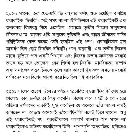
২০২০ সালের ৩রা ফেব্রুয়ারি জি বাংলার পর্দায় শুরু হয়েছিল জনপ্রিয়
ধারাবাহিক ‘ফিরকি’। সেই সময় বাংলা টেলিভিশনে এই ধারাবাহিকটি এক
অন্যরকম বিষয়বস্তু নিয়ে এসেছিল। সমাজে তৃতীয় লিঙ্গের মানুষদের
জীবনসংগ্রাম, তাদের প্রতি মানুষের দৃষ্টিভঙ্গি এবং বাস্তব জীবনের কঠিন
পরিস্থিতিকে কেন্দ্র করেই তৈরি হয়েছিল এই গল্প। ধারাবাহিকের মূল
আকর্ষণ ছিল ছোট্ট ফিরকির চরিত্রটি। গল্প অনুযায়ী, এক তৃতীয় লিঙ্গের
মানুষ কুড়িয়ে পান একটি শিশুকে এবং নিজের অভাব-অনটনের মধ্যেই
তাকে বড় করে তোলেন। সেই শিশুই হল ফিরকি। মানবিকতা, সম্পর্ক
এবং সমাজের বাস্তব চিত্রকে তুলে ধরার কারণে খুব অল্প সময়ের মধ্যেই
দর্শকদের মনে বিশেষ জায়গা করে নিয়েছিল এই ধারাবাহিক।
২০২১ সালের ৩১শে ডিসেম্বর পর্যন্ত সম্প্রচারিত হওয়া ‘ফিরকি’ শেষ হয়ে
গেলেও তার জনপ্রিয়তা কিন্তু কমেনি। বিশেষ করে সম্প্রীতি পোদ্দারের
অভিনয় দর্শকদের এতটাই মুগ্ধ করেছিল যে অনেকে তাঁর আসল নামই
জানতেন না। আজও অনেকেই তাঁকে ‘ফিরকি’ বলেই চিনে থাকেন। শুধু
এই ধারাবাহিকই নয়, পরবর্তীকালে কালার্স বাংলার ‘মন মানে না’
ধারাবাহিকেও অভিনয় করেছিলেন তিনি। পাশাপাশি ‘অপরাজিত’ ছবিতেও