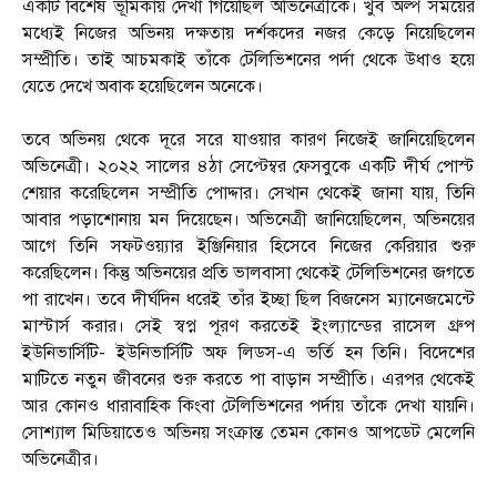
একটি বিশেষ ভূমিকায় দেখা গিয়েছিল অভিনেত্রীকে। খুব অল্প সময়ের
মধ্যেই নিজের অভিনয় দক্ষতায় দর্শকদের নজর কেড়ে নিয়েছিলেন
সম্প্রীতি। তাই আচমকাই তাঁকে টেলিভিশনের পর্দা থেকে উধাও হয়ে
যেতে দেখে অবাক হয়েছিলেন অনেকে।
তবে অভিনয় থেকে দূরে সরে যাওয়ার কারণ নিজেই জানিয়েছিলেন
অভিনেত্রী। ২০২২ সালের ৪ঠা সেপ্টেম্বর ফেসবুকে একটি দীর্ঘ পোস্ট
শেয়ার করেছিলেন সম্প্রীতি পোদ্দার। সেখান থেকেই জানা যায়, তিনি
আবার পড়াশোনায় মন দিয়েছেন। অভিনেত্রী জানিয়েছিলেন, অভিনয়ের
আগে তিনি সফটওয়্যার ইঞ্জিনিয়ার হিসেবে নিজের কেরিয়ার শুরু
করেছিলেন। কিন্তু অভিনয়ের প্রতি ভালবাসা থেকেই টেলিভিশনের জগতে
পা রাখেন। তবে দীর্ঘদিন ধরেই তাঁর ইচ্ছা ছিল বিজনেস ম্যানেজমেন্টে
মাস্টার্স করার। সেই স্বপ্ন পূরণ করতেই ইংল্যান্ডের রাসেল গ্রুপ
ইউনিভার্সিটি- ইউনিভার্সিটি অফ লিডস-এ ভর্তি হন তিনি। বিদেশের
মাটিতে নতুন জীবনের শুরু করতে পা বাড়ান সম্প্রীতি। এরপর থেকেই
আর কোনও ধারাবাহিক কিংবা টেলিভিশনের পর্দায় তাঁকে দেখা যায়নি।
সোশ্যাল মিডিয়াতেও অভিনয় সংক্রান্ত তেমন কোনও আপডেট মেলেনি
অভিনেত্রীর।