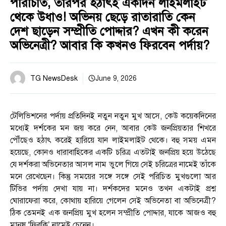
পরিচিতি, তারপর হঠাৎই একদিন লাইমলাইট
থেকে উধাও! অভিনয় ছেড়ে রাতারাতি কেন
দেশ ছাড়েন সম্প্রীতি পোদ্দার? এখন কী করেন
অভিনেত্রী? আবার কি কখনও ফিরবেন পর্দায়?
TG NewsDesk
June 9, 2026
টেলিভিশনের পর্দায় প্রতিদিনই নতুন নতুন মুখ আসে, কেউ কয়েকদিনের
মধ্যেই দর্শকের মন জয় করে নেন, আবার কেউ জনপ্রিয়তার শিখরে
পৌঁছেও হঠাৎ করেই হারিয়ে যান লাইমলাইট থেকে। বহু সময় এমন
হয়েছে, কোনও ধারাবাহিকের একটি চরিত্র এতটাই জনপ্রিয় হয়ে উঠেছে
যে দর্শকরা অভিনেতার আসল নাম ভুলে গিয়ে সেই চরিত্রের নামেই তাঁকে
মনে রেখেছেন। কিন্তু সময়ের সঙ্গে সঙ্গে সেই পরিচিত মুখগুলো আর
টিভির পর্দায় দেখা যায় না। দর্শকদের মনেও তখন একটাই প্রশ্ন
ঘোরাফেরা করে, কোথায় হারিয়ে গেলেন সেই অভিনেতা বা অভিনেত্রী?
ঠিক তেমনই এক জনপ্রিয় মুখ হলেন সম্প্রীতি পোদ্দার, যাকে আজও বহু
মানুষ ‘ফিরকি’ নামেই চেনেন।