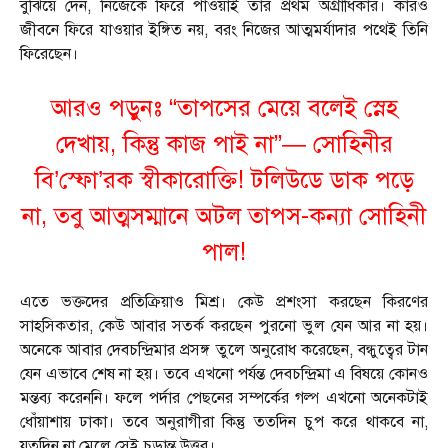
বুঝিয়ে দেন, নিজেকে ফিরে পাওয়াই তাঁর প্রথম অগ্রাধিকার। কারও
জীবনে ফিরে যাওয়ার ইঙ্গিত নয়, বরং নিজের আত্মমর্যাদার পথেই তিনি
ফিরেছেন।
আরও পড়ুনঃ
“তাপসের মেয়ে বলেই স্নেহ
দেখায়, কিন্তু কাজ পাই না”— সোহিনীর
বি’স্ফো’রক স্বীকারোক্তি! টলিউডে ডাক পড়ে
না, তবু আত্মসম্মানে অটল তাপস-কন্যা সোহিনী
পাল!
এতে ভক্তদের প্রতিক্রিয়াও মিশ্র। কেউ প্রশংসা করছেন কিরণের
সাহসিকতার, কেউ আবার সতর্ক করছেন পুরনো ভুল যেন আর না হয়।
অনেকে আবার দেবচন্দ্রিমার প্রসঙ্গ তুলে অনুরোধ করেছেন, বন্ধুত্বের টান
যেন এভাবে শেষ না হয়। তবে এখনো পর্যন্ত দেবচন্দ্রিমা এ বিষয়ে কোনও
মন্তব্য করেননি। ফলে পর্দার পেছনের সম্পর্কের গল্প এখনো অনেকটাই
ধোঁয়াশায় ঢাকা। তবে অনুরাগীরা কিন্তু ততদিন চুপ করে থাকবে না,
যতদিন না মেলে সেই চূড়ান্ত উত্তর।