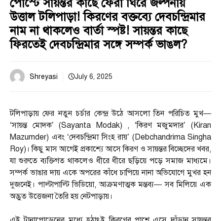
পোস্টে সায়ন্তর কাছে ফেরা ঘিরে জল্পনায়
উত্তাল টলিপাড়া! কিরণের বক্তব্যে দেবচন্দ্রিমার
নাম না থাকলেও বার্তা স্পষ্ট! সায়ন্তর কাছে
ফিরতেই দেবচন্দ্রিমার সঙ্গে সম্পর্ক ভাঙল?
Shreyasi
July 6, 2025
টলিপাড়ায় ফের নতুন চর্চার কেন্দ্র উঠে আসলো তিন পরিচিত মুখ—
‘সায়ন্ত মোদক’ (Sayanta Modak) , ‘কিরণ মজুমদার’ (Kiran
Mazumder) এবং ‘দেবচন্দ্রিমা সিংহ রায়’ (Debchandrima Singha
Roy)। কিছু মাস আগেই প্রকাশ্যে আসে কিরণ ও সায়ন্তর বিচ্ছেদের খবর,
যা শুরুতে ব্যক্তিগত থাকলেও ধীরে ধীরে ছড়িয়ে পড়ে সমাজ মাধ্যমে।
সম্পর্ক ভাঙার দায় একে অপরের কাঁধে চাপিয়ে নানা অভিযোগে মুখর হন
দুজনেই। পাল্টাপাল্টি ভিডিয়ো, আক্রমণাত্মক মন্তব্য— সব মিলিয়ে এক
অদ্ভুত উত্তেজনা তৈরি হয় নেটপাড়ায়।
এই টানাপোড়েনের মধ্যে হঠাৎই কিরণের পাশে এসে দাঁড়ান সায়ন্তর