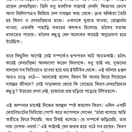
প্রাক্তন দেবচন্দ্রিমা। তিনি শুধু মানসিক সাহসই দেননি, কিরণের ফেলে
আসা জিনিসপত্রও ফিরিয়ে দেন সায়ন্তর কাছ থেকে। দ্রুত ঘনিষ্ঠতা তৈরি
হয় কিরণ ও দেবচন্দ্রিমার মধ্যে। একসঙ্গে ঘুরতে যাওয়া, রেস্তোরাঁয়
খাওয়া, এমনকি পাহাড়ি সফরের ঝলকও মিলেছে তাঁদের সমাজ
মাধ্যমের পাতায়। তাঁদের বন্ধুত্ব যেন অনেকের কাছেই অনুপ্রেরণা হয়ে
উঠেছিল।
তবে কিছুদিন আগেই সেই সম্পর্কেও ছন্দপতন ঘটে আচমকাই। হঠাৎ
করেই দেবচন্দ্রিমা আনফলো করেন কিরণকে। শুধু তাই নয়, দুজনের
বানানো সব ভিডিয়োও হাওয়া হয়ে যায় ইউটিউব থেকে। এই ঘটনায় গুঞ্জন
আরও চড়ে ওঠে— অনেকেই বলেন, কিরণ কি আবার ফিরে গিয়েছেন
সায়ন্তর জীবনে? সেই সম্ভাবনার জেরে কি ভেঙেছে কিরণ-দেবচন্দ্রিমার
বন্ধুত্ব? উত্তরের দেখা নেই, হাজারো প্রশ্ন ছড়িয়ে পড়েছে টলিমহলে।
এই জল্পনার মাঝেই নিজের অবস্থান স্পষ্ট করলেন কিরণ। এদিন একটি
ফোটোশ্যুটের ভিডিয়ো পোস্ট করে ক্যাপশনে লেখেন, “তাঁরা বলেছে আমি
অতীতে ফিরে গিয়েছি, আর ঠিকই বলেছে। যে সম্পর্কে জড়িয়েছি, তার
নাম সেলফ-ওয়ার্থ।” এই লাইনই যেন জবাব হয়ে ওঠে সব প্রশ্নের। কিরণ