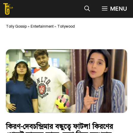
Skip
MENU
to
content
Tolly Gossip
»
Entertainment
»
Tollywood
কিরণ-দেবচন্দ্রিমার বন্ধুত্বে ফাটল! কিরণের