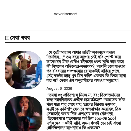
---Advertisement---
সেরা খবর
“যে ৩টে অভ্যাস আমার প্রতিটা সকালকে বদলে
দিয়েছিল…” ৩২ বছর আগের সেই ছবি পোস্ট করে
আবেগঘন মীর! রেডিও জীবনের শুরুর স্মৃতি ভাগ করে
কী লিখলেন অভিনেতা-সঞ্চালক? ‘আপনি চলে যাওয়ার
পর রবিবারের গল্পগুলোর রোমাঞ্চটাই হারিয়ে গেছে,
সেই কণ্ঠের জাদু খুব মিস করি!’ একবার কি ফিরে আসা
যায় না? ভেসে এল অনুরাগীদের অসংখ্য অনুরোধ!
August 6, 2026
“তমসা শুধু প্রতিশো’ধ নিচ্ছে না, বরং তিলোত্তমাদের
জন্য ন্যায়বিচারের প্রতীক হয়ে উঠছে!” “আইনের ফাঁক
গলে যারা পার পেয়ে যায়, তাদের বিরুদ্ধে তমসার
লড়াইকে কুর্নিশ!” যেভাবে অ’ত্যা’চার করেছিল, ঠিক
সেভাবেই জবাব দিল! প্রশংসায় ভরল নেটপাড়া,
‘তিলোত্তমা’র গতকালের পর্ব ছিল ১০০-তে ১০০!
দর্শকদের একটাই দাবি, এমন গল্পই তো চাই বাংলা
টেলিভিশনে! আপনারাও কি একমত?