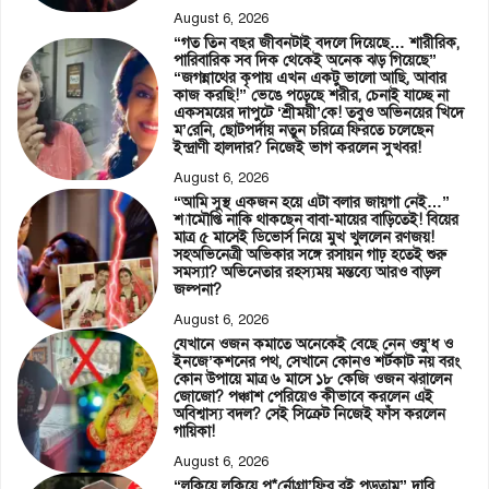
August 6, 2026
“গত তিন বছর জীবনটাই বদলে দিয়েছে… শারীরিক,
পারিবারিক সব দিক থেকেই অনেক ঝড় গিয়েছে”
“জগন্নাথের কৃপায় এখন একটু ভালো আছি, আবার
কাজ করছি!” ভেঙে পড়েছে শরীর, চেনাই যাচ্ছে না
একসময়ের দাপুটে ‘শ্রীময়ী’কে! তবুও অভিনয়ের খিদে
ম’রেনি, ছোটপর্দায় নতুন চরিত্রে ফিরতে চলেছেন
ইন্দ্রাণী হালদার? নিজেই ভাগ করলেন সুখবর!
August 6, 2026
“আমি সুস্থ একজন হয়ে এটা বলার জায়গা নেই…”
শ্যামৌপ্তি নাকি থাকছেন বাবা-মায়ের বাড়িতেই! বিয়ের
মাত্র ৫ মাসেই ডিভোর্স নিয়ে মুখ খুললেন রণজয়!
সহঅভিনেত্রী অভিকার সঙ্গে রসায়ন গাঢ় হতেই শুরু
সমস্যা? অভিনেতার রহস্যময় মন্তব্যে আরও বাড়ল
জল্পনা?
August 6, 2026
যেখানে ওজন কমাতে অনেকেই বেছে নেন ওষু’ধ ও
ইনজে’কশনের পথ, সেখানে কোনও শর্টকাট নয় বরং
কোন উপায়ে মাত্র ৬ মাসে ১৮ কেজি ওজন ঝরালেন
জোজো? পঞ্চাশ পেরিয়েও কীভাবে করলেন এই
অবিশ্বাস্য বদল? সেই সিক্রেট নিজেই ফাঁস করলেন
গায়িকা!
August 6, 2026
“লুকিয়ে লুকিয়ে প*র্নোগ্রা’ফির বই পড়তাম” দাবি