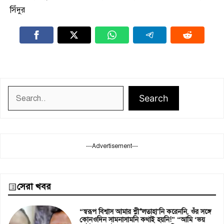
সিঁদুর
Search
Search
---Advertisement---
সেরা খবর
“স্বরূপ বিশ্বাস আমার শ্লী*লতাহা’নি করেননি, ওঁর সঙ্গে
কোনওদিন সামনাসামনি কথাই হয়নি!” “আমি ‘ভয়