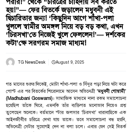
পরার!” থেকে “চরিত্রের চাহিদায় সব করতে
হয়!”— ফের বিতর্কে জড়ালেন মধুবনী এই
দ্বিচারিতার জন্য! ‘কিছুদিন আগে শাঁখা-পলা
খুললে স্বামীর অমঙ্গল নিয়ে বড় বড় কথা, এখন
‘চিরসখা’তে নিজেই খুলে ফেললেন!’— দর্শকের
কটা’ক্ষে সরগরম সমাজ মাধ্যম!
TG NewsDesk
August 9, 2025
গত মাসের শুরুর দিকেই, মোটা শাঁখা-পলা ও সিঁদুর পড়া নিয়ে ঘটা করে
পোস্ট এর পর বিতর্কের শিরোনামে আসেন অভিনেত্রী
‘মধুবনী গোস্বামী’
(Madhubani Goswami)
। সামাজিক মাধ্যমে নানা রকম সমালোচনা
হয়েছিল তাঁকে ঘিরে, এমনকি তাঁর ব্যক্তিগত মনোভাব নিয়েও প্রশ্ন
তুলেছেন অনেকে। বর্তমানে স্টার জলসার ‘চিরসখা’ ধারাবাহিকে এক
আইনজীবীর চরিত্রে দেখা যায় তাকে। তবে সমালোচনা বন্ধ হয়নি,
অভিনেত্রী সেটার সুযোগই দেন না বলা চলে। এবার যেন সেই বিতর্ক