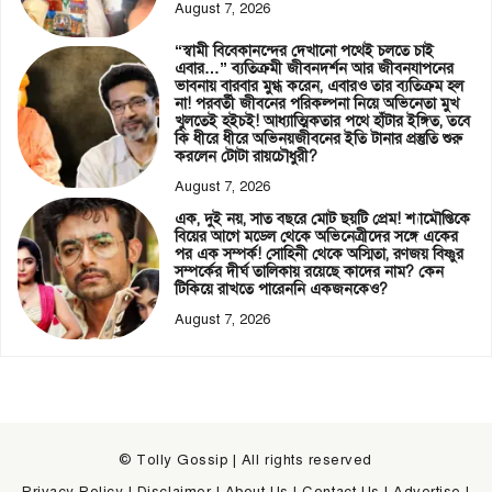
August 7, 2026
“স্বামী বিবেকানন্দের দেখানো পথেই চলতে চাই
এবার…” ব্যতিক্রমী জীবনদর্শন আর জীবনযাপনের
ভাবনায় বারবার মুগ্ধ করেন, এবারও তার ব্যতিক্রম হল
না! পরবর্তী জীবনের পরিকল্পনা নিয়ে অভিনেতা মুখ
খুলতেই হইচই! আধ্যাত্মিকতার পথে হাঁটার ইঙ্গিত, তবে
কি ধীরে ধীরে অভিনয়জীবনের ইতি টানার প্রস্তুতি শুরু
করলেন টোটা রায়চৌধুরী?
August 7, 2026
এক, দুই নয়, সাত বছরে মোট ছয়টি প্রেম! শ্যামৌপ্তিকে
বিয়ের আগে মডেল থেকে অভিনেত্রীদের সঙ্গে একের
পর এক সম্পর্ক! সোহিনী থেকে অস্মিতা, রণজয় বিষ্ণুর
সম্পর্কের দীর্ঘ তালিকায় রয়েছে কাদের নাম? কেন
টিকিয়ে রাখতে পারেননি একজনকেও?
August 7, 2026
© Tolly Gossip | All rights reserved