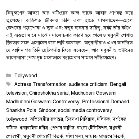
কিছুক্ষণের আড্ডা আর শুটিংয়ের কাজ তাকে আবার প্রাণবন্ত করে
তুলেছে। ব্যক্তিগত জীবনও তিনি একা হাতে সামলাচ্ছেন—ছেলে
কেশবের পড়াশোনা ও স্কুল এবং নতুন ব্যবসার দায়িত্ব, সবই তাঁর কাঁধে।
এই ব্যস্ততা মাঝে মাঝে সমালোচনার কারণ হয়ে গেলেও মধুবনী পেশায়
স্থিরতার সঙ্গে এগোবেন বলে দাবি করেছেন। অনুরাগীরাও এখন আনন্দিত
যে বহুদিন পর তিনি ছোটপর্দায় ফিরে এসেছেন, আর মধুবনীও ভক্তদের
ভালোবাসা পেয়ে দৃঢ় মনোভাবে ক্যামেরার সামনে দাঁড়িয়েছেন।
Categories
Tollywood
Tags
Actress Transformation
,
audience criticism
,
Bengali
television
,
Chiroshokha serial
,
Madhubani Goswami
,
Madhubani Goswami Controversy
,
Professional Demand
,
Shankha Pola
,
Sindoor
,
social media controversy
,
tollywood
,
অভিনেত্রীর রূপান্তর
,
চিরসখা সিরিয়াল
,
টলিউড
,
দর্শকের
কটাক্ষ
,
ধারাবাহিক চরিত্র
,
পেশার তাগিদ
,
বাংলা টেলিভিশন
,
মধুবনী
গোস্বামী
,
মধুবনী গোস্বামী বিতর্ক
,
শাঁখা পলা
,
সামাজ মাধ্যমে বিতর্ক
,