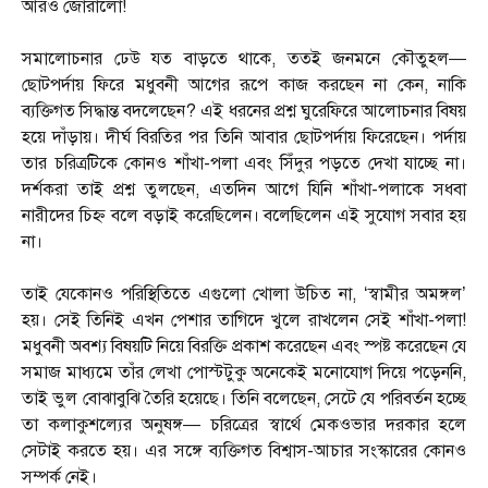
আরও জোরালো!
সমালোচনার ঢেউ যত বাড়তে থাকে, ততই জনমনে কৌতুহল—
ছোটপর্দায় ফিরে মধুবনী আগের রূপে কাজ করছেন না কেন, নাকি
ব্যক্তিগত সিদ্ধান্ত বদলেছেন? এই ধরনের প্রশ্ন ঘুরেফিরে আলোচনার বিষয়
হয়ে দাঁড়ায়। দীর্ঘ বিরতির পর তিনি আবার ছোটপর্দায় ফিরেছেন। পর্দায়
তার চরিত্রটিকে কোনও শাঁখা-পলা এবং সিঁদুর পড়তে দেখা যাচ্ছে না।
দর্শকরা তাই প্রশ্ন তুলছেন, এতদিন আগে যিনি শাঁখা-পলাকে সধবা
নারীদের চিহ্ন বলে বড়াই করেছিলেন। বলেছিলেন এই সুযোগ সবার হয়
না।
তাই যেকোনও পরিস্থিতিতে এগুলো খোলা উচিত না, ‘স্বামীর অমঙ্গল’
হয়। সেই তিনিই এখন পেশার তাগিদে খুলে রাখলেন সেই শাঁখা-পলা!
মধুবনী অবশ্য বিষয়টি নিয়ে বিরক্তি প্রকাশ করেছেন এবং স্পষ্ট করেছেন যে
সমাজ মাধ্যমে তাঁর লেখা পোস্টটুকু অনেকেই মনোযোগ দিয়ে পড়েননি,
তাই ভুল বোঝাবুঝি তৈরি হয়েছে। তিনি বলেছেন, সেটে যে পরিবর্তন হচ্ছে
তা কলাকুশল্যের অনুষঙ্গ— চরিত্রের স্বার্থে মেকওভার দরকার হলে
সেটাই করতে হয়। এর সঙ্গে ব্যক্তিগত বিশ্বাস-আচার সংস্কারের কোনও
সম্পর্ক নেই।