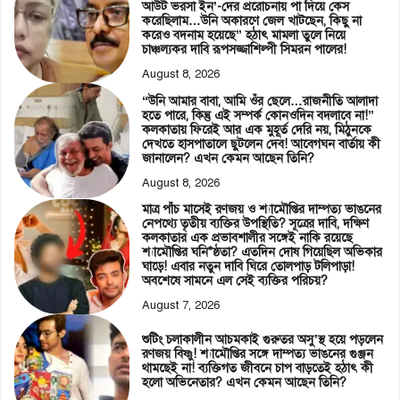
আউট ভরসা ইন’-দের প্ররোচনায় পা দিয়ে কেস
করেছিলাম…উনি অকারণে জেল খাটছেন, কিছু না
করেও বদনাম হয়েছে” হঠাৎ মামলা তুলে নিয়ে
চাঞ্চল্যকর দাবি রূপসজ্জাশিল্পী সিমরন পালের!
August 8, 2026
“উনি আমার বাবা, আমি ওঁর ছেলে…রাজনীতি আলাদা
হতে পারে, কিন্তু এই সম্পর্ক কোনওদিন বদলাবে না!”
কলকাতায় ফিরেই আর এক মুহূর্ত দেরি নয়, মিঠুনকে
দেখতে হাসপাতালে ছুটলেন দেব! আবেগঘন বার্তায় কী
জানালেন? এখন কেমন আছেন তিনি?
August 8, 2026
মাত্র পাঁচ মাসেই রণজয় ও শ্যামৌপ্তির দাম্পত্য ভাঙনের
নেপথ্যে তৃতীয় ব্যক্তির উপস্থিতি? সূত্রের দাবি, দক্ষিণ
কলকাতার এক প্রভাবশালীর সঙ্গেই নাকি রয়েছে
শ্যামৌপ্তির ঘনি*ষ্ঠতা? এতদিন দোষ গিয়েছিল অভিকার
ঘাড়ে! এবার নতুন দাবি ঘিরে তোলপাড় টলিপাড়া!
অবশেষে সামনে এল সেই ব্যক্তির পরিচয়?
August 7, 2026
শুটিং চলাকালীন আচমকাই গুরুতর অসু’স্থ হয়ে পড়লেন
রণজয় বিষ্ণু! শ্যামৌপ্তির সঙ্গে দাম্পত্য ভাঙনের গুঞ্জন
থামছেই না! ব্যক্তিগত জীবনে চাপ বাড়তেই হঠাৎ কী
হলো অভিনেতার? এখন কেমন আছেন তিনি?