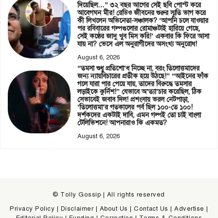
দিয়েছিল…” ৩২ বছর আগের সেই ছবি পোস্ট করে
আবেগঘন মীর! রেডিও জীবনের শুরুর স্মৃতি ভাগ করে
কী লিখলেন অভিনেতা-সঞ্চালক? ‘আপনি চলে যাওয়ার
পর রবিবারের গল্পগুলোর রোমাঞ্চটাই হারিয়ে গেছে,
সেই কণ্ঠের জাদু খুব মিস করি!’ একবার কি ফিরে আসা
যায় না? ভেসে এল অনুরাগীদের অসংখ্য অনুরোধ!
August 6, 2026
“তমসা শুধু প্রতিশো’ধ নিচ্ছে না, বরং তিলোত্তমাদের
জন্য ন্যায়বিচারের প্রতীক হয়ে উঠছে!” “আইনের ফাঁক
গলে যারা পার পেয়ে যায়, তাদের বিরুদ্ধে তমসার
লড়াইকে কুর্নিশ!” যেভাবে অ’ত্যা’চার করেছিল, ঠিক
সেভাবেই জবাব দিল! প্রশংসায় ভরল নেটপাড়া,
‘তিলোত্তমা’র গতকালের পর্ব ছিল ১০০-তে ১০০!
দর্শকদের একটাই দাবি, এমন গল্পই তো চাই বাংলা
টেলিভিশনে! আপনারাও কি একমত?
August 6, 2026
© Tolly Gossip | All rights reserved
Privacy Policy
|
Disclaimer
|
About Us
|
Contact Us
|
Advertise
|