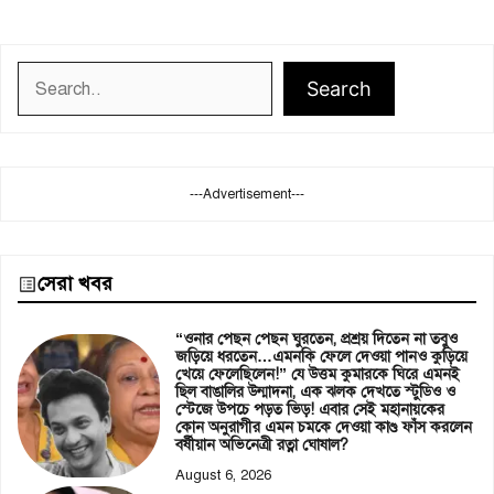
Search
Search
---Advertisement---
সেরা খবর
“ওনার পেছন পেছন ঘুরতেন, প্রশ্রয় দিতেন না তবুও
জড়িয়ে ধরতেন…এমনকি ফেলে দেওয়া পানও কুড়িয়ে
খেয়ে ফেলেছিলেন!” যে উত্তম কুমারকে ঘিরে এমনই
ছিল বাঙালির উন্মাদনা, এক ঝলক দেখতে স্টুডিও ও
স্টেজে উপচে পড়ত ভিড়! এবার সেই মহানায়কের
কোন অনুরাগীর এমন চমকে দেওয়া কাণ্ড ফাঁস করলেন
বর্ষীয়ান অভিনেত্রী রত্না ঘোষাল?
August 6, 2026