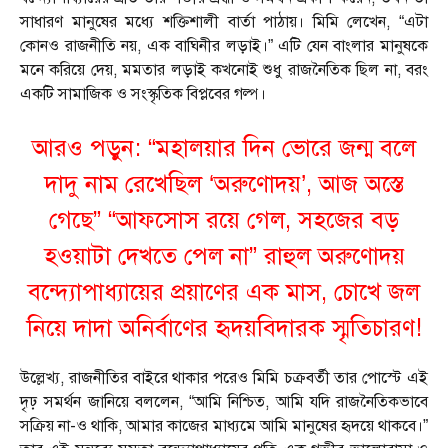
সাধারণ মানুষের মধ্যে শক্তিশালী বার্তা পাঠায়। মিমি লেখেন, “এটা
কোনও রাজনীতি নয়, এক বাঘিনীর লড়াই।” এটি যেন বাংলার মানুষকে
মনে করিয়ে দেয়, মমতার লড়াই কখনোই শুধু রাজনৈতিক ছিল না, বরং
একটি সামাজিক ও সংস্কৃতিক বিপ্লবের গল্প।
আরও পড়ুন:
“মহালয়ার দিন ভোরে জন্ম বলে
দাদু নাম রেখেছিল ‘অরুণোদয়’, আজ অস্তে
গেছে” “আফসোস রয়ে গেল, সহজের বড়
হওয়াটা দেখতে পেল না” রাহুল অরুণোদয়
বন্দ্যোপাধ্যায়ের প্রয়াণের এক মাস, চোখে জল
নিয়ে দাদা অনির্বাণের হৃদয়বিদারক স্মৃতিচারণ!
উল্লেখ্য, রাজনীতির বাইরে থাকার পরেও মিমি চক্রবর্তী তার পোস্টে এই
দৃঢ় সমর্থন জানিয়ে বললেন, “আমি নিশ্চিত, আমি যদি রাজনৈতিকভাবে
সক্রিয় না-ও থাকি, আমার কাজের মাধ্যমে আমি মানুষের হৃদয়ে থাকবে।”