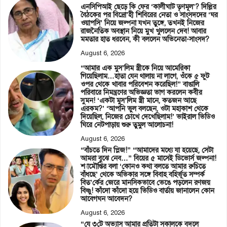
এনসিপিআই ছেড়ে কি ফের ‘কালীঘাট তৃণমূল’? দিল্লির
বৈঠকের পর বিদ্রো’হী শিবিরের নেতা ও সাংসদদের ‘ঘর
ওয়াপসি’ নিয়ে জল্পনা যখন তুঙ্গে, তখনই নিজের
রাজনৈতিক অবস্থান নিয়ে মুখ খুললেন দেব! আবার
মমতার হাত ধরবেন, কী বললেন অভিনেতা-সাংসদ?
August 6, 2026
“আমার এক মুস’লিম স্ত্রীকে নিয়ে আমেরিকা
গিয়েছিলাম…হাতা যেন থালায় না লাগে, ওঁকে ৫ ফুট
ওপর থেকে খাবার পরিবেশন করেছিল!” বাঙালি
পরিবারে নিমন্ত্রণের অভিজ্ঞতা ভাগ করলেন কবীর
সুমন! ‘একটা মুস’লিম স্ত্রী মানে, কতজন আছে
এরকম?’ ‘আপনি ভুল বলছেন, ওটা মহাকাশ থেকে
দিয়েছিল, নিজের চোখে দেখেছিলাম!’ ভাইরাল ভিডিও
ঘিরে নেটপাড়ায় শুরু তুমুল আলোচনা!
August 6, 2026
“বাঁচতে দিন প্লিজ!” “আমাদের মধ্যে যা হয়েছে, সেটা
আমরা বুঝে নেব…” বিয়ের ৫ মাসেই ডিভোর্স জল্পনা!
শ্যামৌপ্তির বলা ‘কোনও কথা বলতে আমার রুচিতে
বাঁধছে’ থেকে অভিকার সঙ্গে বিবাহ বহির্ভূত সম্পর্ক
বিত’র্কের জেরে মানসিকভাবে ভেঙে পড়লেন রণজয়
বিষ্ণু! কাঁদো কাঁদো হয়ে ভিডিও বার্তায় জানালেন কোন
আবেগঘন আবেদন?
August 6, 2026
“যে ৩টে অভ্যাস আমার প্রতিটা সকালকে বদলে