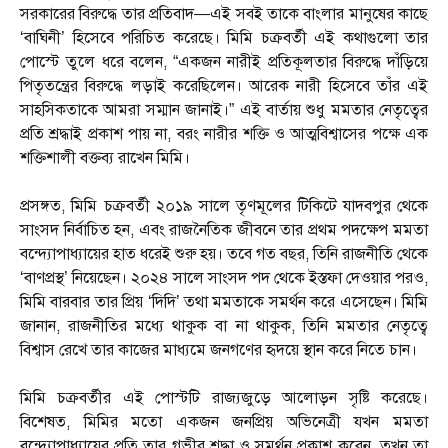
সরকারের বিরুদ্ধে তার প্রতিবাদ—এই সবই তাকে বাংলার মানুষের কাছে
‘বাঘিনী’ হিসেবে পরিচিত করেছে। মিমি চক্রবর্তী এই কথাগুলো তার
পোস্টে তুলে ধরে বলেন, “একজন নারীই প্রতিকূলতার বিরুদ্ধে দাঁড়িয়ে
পিতৃতন্ত্রের বিরুদ্ধে লড়াই করেছিলেন। আরেক নারী হিসেবে তাঁর এই
সাহসিকতাকে আমরা সম্মান জানাই।” এই বার্তায় শুধু মমতার নেতৃত্বের
প্রতি শ্রদ্ধাই প্রকাশ পায় না, বরং নারীর শক্তি ও আত্মবিশ্বাসের পক্ষে এক
শক্তিশালী বক্তব্য রাখেন মিমি।
প্রসঙ্গত, মিমি চক্রবর্তী ২০১৯ সালে তৃণমূলের টিকিটে যাদবপুর থেকে
সাংসদ নির্বাচিত হন, এবং রাজনৈতিক জীবনে তার প্রথম পদক্ষেপ মমতা
বন্দ্যোপাধ্যায়ের হাত ধরেই শুরু হয়। তবে গত বছর, তিনি রাজনীতি থেকে
‘বাণপ্রস্থ’ নিয়েছেন। ২০২৪ সালে সাংসদ পদ থেকে ইস্তফা দেওয়ার পরও,
মিমি বারবার তার প্রিয় ‘দিদি’ তথা মমতাকে সমর্থন করে এসেছেন। মিমি
জানান, রাজনীতির মধ্যে থাকুক বা না থাকুক, তিনি মমতার নেতৃত্বে
বিশ্বাস রেখে তার কাজের মাধ্যমে জনগণের হৃদয়ে স্থান করে নিতে চান।
মিমি চক্রবর্তীর এই পোস্টটি রাজ্যজুড়ে আলোড়ন সৃষ্টি করেছে।
বিশেষত, মিমির মতো একজন জনপ্রিয় অভিনেত্রী যখন মমতা
বন্দ্যোপাধ্যায়ের প্রতি তার গভীর শ্রদ্ধা ও সমর্থন প্রকাশ করেন, তখন তা