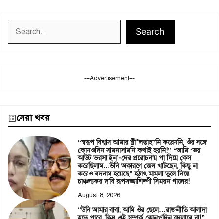
Search
Search
---Advertisement---
সেরা খবর
“স্বরূপ বিশ্বাস আমার শ্লী*লতাহা’নি করেননি, ওঁর সঙ্গে
কোনওদিন সামনাসামনি কথাই হয়নি!” “আমি ‘ভয়
আউট ভরসা ইন’-দের প্ররোচনায় পা দিয়ে কেস
করেছিলাম…উনি অকারণে জেল খাটছেন, কিছু না
করেও বদনাম হয়েছে” হঠাৎ মামলা তুলে নিয়ে
চাঞ্চল্যকর দাবি রূপসজ্জাশিল্পী সিমরন পালের!
August 8, 2026
“উনি আমার বাবা, আমি ওঁর ছেলে…রাজনীতি আলাদা
হতে পারে, কিন্তু এই সম্পর্ক কোনওদিন বদলাবে না!”