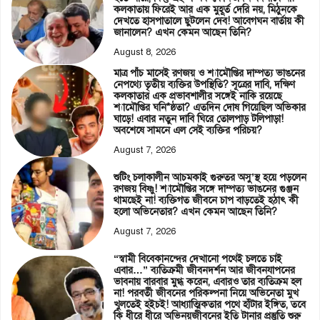
কলকাতায় ফিরেই আর এক মুহূর্ত দেরি নয়, মিঠুনকে
দেখতে হাসপাতালে ছুটলেন দেব! আবেগঘন বার্তায় কী
জানালেন? এখন কেমন আছেন তিনি?
August 8, 2026
মাত্র পাঁচ মাসেই রণজয় ও শ্যামৌপ্তির দাম্পত্য ভাঙনের
নেপথ্যে তৃতীয় ব্যক্তির উপস্থিতি? সূত্রের দাবি, দক্ষিণ
কলকাতার এক প্রভাবশালীর সঙ্গেই নাকি রয়েছে
শ্যামৌপ্তির ঘনি*ষ্ঠতা? এতদিন দোষ গিয়েছিল অভিকার
ঘাড়ে! এবার নতুন দাবি ঘিরে তোলপাড় টলিপাড়া!
অবশেষে সামনে এল সেই ব্যক্তির পরিচয়?
August 7, 2026
শুটিং চলাকালীন আচমকাই গুরুতর অসু’স্থ হয়ে পড়লেন
রণজয় বিষ্ণু! শ্যামৌপ্তির সঙ্গে দাম্পত্য ভাঙনের গুঞ্জন
থামছেই না! ব্যক্তিগত জীবনে চাপ বাড়তেই হঠাৎ কী
হলো অভিনেতার? এখন কেমন আছেন তিনি?
August 7, 2026
“স্বামী বিবেকানন্দের দেখানো পথেই চলতে চাই
এবার…” ব্যতিক্রমী জীবনদর্শন আর জীবনযাপনের
ভাবনায় বারবার মুগ্ধ করেন, এবারও তার ব্যতিক্রম হল
না! পরবর্তী জীবনের পরিকল্পনা নিয়ে অভিনেতা মুখ
খুলতেই হইচই! আধ্যাত্মিকতার পথে হাঁটার ইঙ্গিত, তবে
কি ধীরে ধীরে অভিনয়জীবনের ইতি টানার প্রস্তুতি শুরু