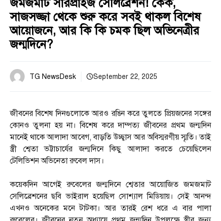
জমজমাট সারপ্রাইজ সেলিব্রেশন! কেক,
সাজসজ্জা থেকে শুরু করে সবই থাকল বিশেষ
আয়োজনে, আর কি কি চমক ছিল অভিনেত্রীর
জন্মদিনে?
TG NewsDesk
September 22, 2025
জীবনের বিশেষ দিনগুলোকে আরও রঙিন করে তুলতে প্রিয়জনের সঙ্গের
কোনও তুলনা হয় না। বিশেষ করে দাম্পত্য জীবনের প্রথম জন্মদিন
মানেই থাকে আলাদা আবেগ, বাড়তি উচ্ছ্বাস আর অবিস্মরণীয় স্মৃতি। তাই
স্ত্রী শ্বেতা ভট্টাচার্যের জন্মদিনে কিছু আলাদা করতে চেয়েছিলেন
টেলিভিশন অভিনেতা রুবেল দাস।
কয়েকদিন আগেই রুবেলের জন্মদিনে শ্বেতার আয়োজিত জমজমাট
সেলিব্রেশনের ছবি ভাইরাল হয়েছিল সোশ্যাল মিডিয়ায়। সেই আনন্দ
এখনও অনেকের মনে টাটকা। আর তারই রেশ ধরে এ বার পালা
রুবেলের। জীবনের নতুন অধ্যায়ে প্রথম জন্মদিন উপলক্ষে স্ত্রীর জন্য