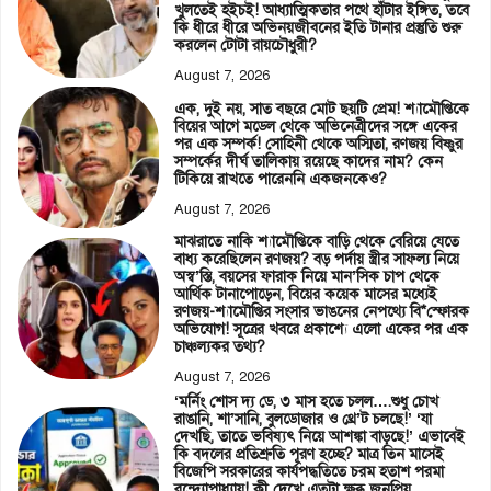
খুলতেই হইচই! আধ্যাত্মিকতার পথে হাঁটার ইঙ্গিত, তবে
কি ধীরে ধীরে অভিনয়জীবনের ইতি টানার প্রস্তুতি শুরু
করলেন টোটা রায়চৌধুরী?
August 7, 2026
এক, দুই নয়, সাত বছরে মোট ছয়টি প্রেম! শ্যামৌপ্তিকে
বিয়ের আগে মডেল থেকে অভিনেত্রীদের সঙ্গে একের
পর এক সম্পর্ক! সোহিনী থেকে অস্মিতা, রণজয় বিষ্ণুর
সম্পর্কের দীর্ঘ তালিকায় রয়েছে কাদের নাম? কেন
টিকিয়ে রাখতে পারেননি একজনকেও?
August 7, 2026
মাঝরাতে নাকি শ্যামৌপ্তিকে বাড়ি থেকে বেরিয়ে যেতে
বাধ্য করেছিলেন রণজয়? বড় পর্দায় স্ত্রীর সাফল্য নিয়ে
অস্ব’স্তি, বয়সের ফারাক নিয়ে মান’সিক চাপ থেকে
আর্থিক টানাপোড়েন, বিয়ের কয়েক মাসের মধ্যেই
রণজয়-শ্যামৌপ্তির সংসার ভাঙনের নেপথ্যে বি*স্ফোরক
অভিযোগ! সূত্রের খবরে প্রকাশ্যে এলো একের পর এক
চাঞ্চল্যকর তথ্য?
August 7, 2026
‘মর্নিং শোস দ্য ডে, ৩ মাস হতে চলল….শুধু চোখ
রাঙানি, শা’সানি, বুলডোজার ও থ্রে’ট চলছে!’ ‘যা
দেখছি, তাতে ভবিষ্যৎ নিয়ে আশঙ্কা বাড়ছে!’ এভাবেই
কি বদলের প্রতিশ্রুতি পূরণ হচ্ছে? মাত্র তিন মাসেই
বিজেপি সরকারের কার্যপদ্ধতিতে চরম হতাশ পরমা
বন্দ্যোপাধ্যায়! কী দেখে এতটা ক্ষুব্ধ জনপ্রিয়