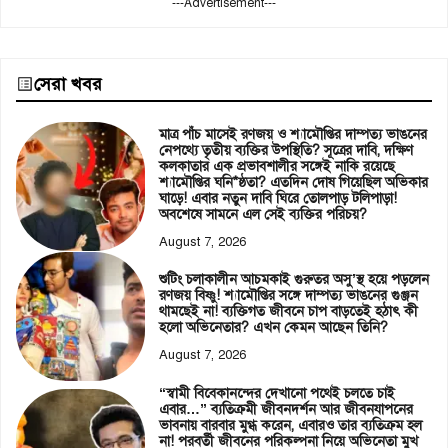
---Advertisement---
সেরা খবর
মাত্র পাঁচ মাসেই রণজয় ও শ্যামৌপ্তির দাম্পত্য ভাঙনের
নেপথ্যে তৃতীয় ব্যক্তির উপস্থিতি? সূত্রের দাবি, দক্ষিণ
কলকাতার এক প্রভাবশালীর সঙ্গেই নাকি রয়েছে
শ্যামৌপ্তির ঘনি*ষ্ঠতা? এতদিন দোষ গিয়েছিল অভিকার
ঘাড়ে! এবার নতুন দাবি ঘিরে তোলপাড় টলিপাড়া!
অবশেষে সামনে এল সেই ব্যক্তির পরিচয়?
August 7, 2026
শুটিং চলাকালীন আচমকাই গুরুতর অসু’স্থ হয়ে পড়লেন
রণজয় বিষ্ণু! শ্যামৌপ্তির সঙ্গে দাম্পত্য ভাঙনের গুঞ্জন
থামছেই না! ব্যক্তিগত জীবনে চাপ বাড়তেই হঠাৎ কী
হলো অভিনেতার? এখন কেমন আছেন তিনি?
August 7, 2026
“স্বামী বিবেকানন্দের দেখানো পথেই চলতে চাই
এবার…” ব্যতিক্রমী জীবনদর্শন আর জীবনযাপনের
ভাবনায় বারবার মুগ্ধ করেন, এবারও তার ব্যতিক্রম হল
না! পরবর্তী জীবনের পরিকল্পনা নিয়ে অভিনেতা মুখ