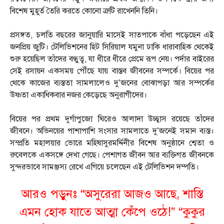
বিশেষ মুহূর্ত তৈরি করতে কোনো ত্রুটি রাখেননি তিনি।
প্রসঙ্গত, চলতি বছরের জানুয়ারি মাসেই সাতপাকে বাঁধা পড়েছেন এই
জনপ্রিয় জুটি। টেলিভিশনের হিট সিরিয়াল যমুনা ঢাকি ধারাবাহিক থেকেই
শুরু হয়েছিল তাঁদের বন্ধুত্ব, যা ধীরে ধীরে প্রেমে রূপ নেয়। পর্দার বাইরের
সেই রসায়ন একসময় পৌঁছে যায় বাস্তব জীবনের সম্পর্কে। বিয়ের পর
থেকে কাজের ব্যস্ততা সামলালেও দু’জনের বোঝাপড়া আর সম্পর্কের
উষ্ণতা একাধিকবার নজর কেড়েছে অনুরাগীদের।
বিয়ের পর প্রথম দুর্গাপুজো ঘিরেও আলাদা উচ্ছ্বাস রয়েছে তাঁদের
জীবনে। অভিনয়ের পাশাপাশি সংসার সামলাতে দু’জনেই সমান ব্যস্ত।
সম্প্রতি মহালয়ার ভোরে মহিষাসুরমর্দ্দিনীর বিশেষ অনুষ্ঠানে শ্বেতা ও
রুবেলকে একসঙ্গে দেখা গেছে। পেশাগত জীবন আর ব্যক্তিগত জীবনকে
সুন্দরভাবে সামঞ্জস্য রেখে এগিয়ে চলেছেন এই টেলিভিশন দম্পতি।
আরও পড়ুনঃ “অসুরেরা আজও আছে, শাস্তি
এমন হোক যাতে আত্মা কেঁপে ওঠে!” “কুকুর