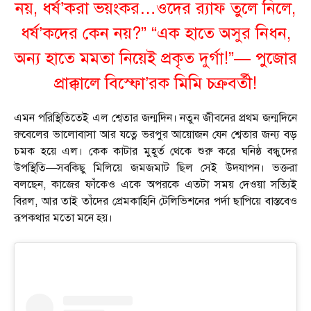
নয়, ধর্ষ’করা ভয়ংকর…ওদের র‍্যাফ তুলে নিলে,
ধর্ষ’কদের কেন নয়?” “এক হাতে অসুর নিধন,
অন্য হাতে মমতা নিয়েই প্রকৃত দুর্গা!”— পুজোর
প্রাক্কালে বিস্ফো’রক মিমি চক্রবর্তী!
এমন পরিস্থিতিতেই এল শ্বেতার জন্মদিন। নতুন জীবনের প্রথম জন্মদিনে
রুবেলের ভালোবাসা আর যত্নে ভরপুর আয়োজন যেন শ্বেতার জন্য বড়
চমক হয়ে এল। কেক কাটার মুহূর্ত থেকে শুরু করে ঘনিষ্ঠ বন্ধুদের
উপস্থিতি—সবকিছু মিলিয়ে জমজমাট ছিল সেই উদযাপন। ভক্তরা
বলছেন, কাজের ফাঁকেও একে অপরকে এতটা সময় দেওয়া সত্যিই
বিরল, আর তাই তাঁদের প্রেমকাহিনি টেলিভিশনের পর্দা ছাপিয়ে বাস্তবেও
রূপকথার মতো মনে হয়।