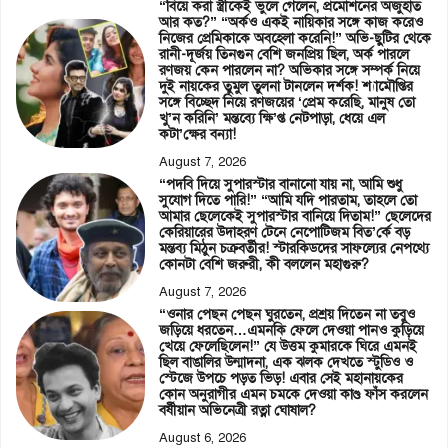
“বিয়ে করা স্ত্রীকেই ভুলে গেলেন, প্রমোশনের অজুহাত
আর কত?” “অর্কও একই নায়িকার সঙ্গে কাজ করেও
নিজের প্রেমিকাকে অবহেলা করেনি!” অভি-ছুটির থেকে
রানী-দূর্জয় তিনগুন বেশি জনপ্রিয় ছিল, অর্ক পারলে
রণজয় কেন পারলেন না? অভিকার সঙ্গে সম্পর্ক নিয়ে
দুই নায়কের তুমুল তুলনা টানলেন দর্শক! শ্যামৌপ্তির
সঙ্গে বিচ্ছেদ নিয়ে রণজয়ের ‘প্রেম করেছি, মানুষ তো
খু’ন করিনি’ মন্তব্যে ক্ষি’প্ত নেটপাড়া, ধেয়ে এল
কটা’ক্ষের বন্যা!
August 7, 2026
“পদবি দিয়ে সুপারস্টার বানানো যায় না, আমি শুধু
সুযোগ দিতে পারি!” “আমি যদি পারতাম, তাহলে তো
আমার ছেলেকেই সুপারস্টার বানিয়ে দিতাম!” ছেলেদের
কেরিয়ারের উদাহরণ টেনে নেপোটিজম বিত’র্কে বড়
মন্তব্য মিঠুন চক্রবর্তীর! স্টারকিডদের সাফল্যের নেপথ্যে
কোনটা বেশি জরুরী, কী বললেন মহাগুরু?
August 7, 2026
“ওনার পেছন পেছন ঘুরতেন, প্রশ্রয় দিতেন না তবুও
জড়িয়ে ধরতেন…এমনকি ফেলে দেওয়া পানও কুড়িয়ে
খেয়ে ফেলেছিলেন!” যে উত্তম কুমারকে ঘিরে এমনই
ছিল বাঙালির উন্মাদনা, এক ঝলক দেখতে স্টুডিও ও
স্টেজে উপচে পড়ত ভিড়! এবার সেই মহানায়কের
কোন অনুরাগীর এমন চমকে দেওয়া কাণ্ড ফাঁস করলেন
বর্ষীয়ান অভিনেত্রী রত্না ঘোষাল?
August 6, 2026