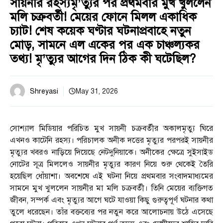
সায়নীর রহস্যমৃ’ত্যুর পর প্রথমবার মুখ খুললেন
মলি চক্রবর্তী! মেয়ের ফোনে মিলল একাধিক
চ্যাট! শেষ কয়েক ঘণ্টার ঘটনাপ্রবাহে নতুন
মোড়, সামনে এল একের পর এক চাঞ্চল্যকর
তথ্য! মৃ’ত্যুর আগের দিন ঠিক কী ঘটেছিল?
Shreyasi
May 31, 2026
সোশ্যাল মিডিয়ার পরিচিত মুখ সায়নী চক্রবর্তীর অকালমৃত্যু ঘিরে
এখনও কাটেনি রহস্য। পরিচালক অনীক দত্তের মৃত্যুর পরপরই সায়নীর
মৃত্যুর খবরও নাড়িয়ে দিয়েছে নেটদুনিয়াকে। অনীকের ক্ষেত্রে সুইসাইড
নোটের সূত্র মিললেও সায়নীর মৃত্যুর কারণ নিয়ে শুরু থেকেই তৈরি
হয়েছিল ধোঁয়াশা। অবশেষে এই ঘটনা নিয়ে প্রথমবার সংবাদমাধ্যমের
সামনে মুখ খুললেন সায়নীর মা মলি চক্রবর্তী। তিনি মেয়ের ব্যক্তিগত
জীবন, সম্পর্ক এবং মৃত্যুর আগে ঘটে যাওয়া কিছু গুরুত্বপূর্ণ ঘটনার কথা
তুলে ধরেছেন। তাঁর বক্তব্যের পর নতুন করে আলোচনায় উঠে এসেছে