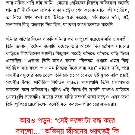
তার উচিত শাস্তি চাই আমি। মেয়ের প্রেমিকের বিরুদ্ধে অভিযোগ করেছি
থানায়।” দীর্ঘদিনের সম্পর্ক থাকা সত্ত্বেও শেষ কয়েক মাসে কী ঘটেছিল,
তা নিয়ে এখন নানা প্রশ্ন উঠতে শুরু করেছে। পরিবারের দাবি, এই
সম্পর্কের কিছু অন্ধকার দিক ছিল, যা তারা আগে জানতে পারেনি।
ঘটনার আগের দিনের একটি ঘটনার কথাও তুলে ধরেছেন মলি চক্রবর্তী।
তিনি জানান, “যেদিন ঘটনাটি ঘটেছে তার আগের দিন প্রেমিক সায়নের
বাড়িতে গিয়েছিলেন সায়নী। কিছুক্ষণ পরেই কাঁদতে কাঁদতে বাড়ি ফিরে
এসেছিল।” এরপর তিনি আরও বলেন, “নিশ্চয়ই ওখানে এমন কিছু
ঘটেছিল যার ফলে ও এমন সিদ্ধান্ত নিতে বাধ্য হয়।” মায়ের দাবি, পরে
সায়নীর বন্ধুদের কাছ থেকে তিনি জানতে পারেন যে ওই যুবক নাকি প্রায়ই
সায়নীর উপর শারীরিক নির্যাতন করত। পাশাপাশি তিনি মদ্যপানও
করতেন বলে অভিযোগ। যদিও এই বিষয়গুলি সায়নী কখনও বাড়িতে
খোলাখুলি বলেননি। মায়ের সঙ্গে ঘনিষ্ঠ সম্পর্ক থাকা সত্ত্বেও এসব তথ্য
তিনি লুকিয়ে রেখেছিলেন বলেই মনে করছেন পরিবারের সদস্যরা।
আরও পড়ুন:
“সেই দরজাটা বন্ধ করে
বসলো…” অভিনয় জীবনের শুরুতেই কি