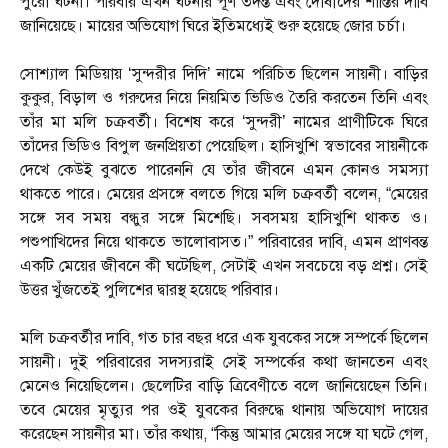
পুরো ঘটনা। পরিবার এখন ঘটনার পূর্ণ তদন্ত এবং দোষীদের শাস্তির দাবি
জানিয়েছে। মায়ের অভিযোগ ঘিরে ইতিমধ্যেই শুরু হয়েছে জোর চর্চা।
সোশ্যাল মিডিয়ায় ‘সুন্দরীর দিদি’ নামে পরিচিত ছিলেন সায়নী। বাড়ির
কুকুর, বিড়াল ও গরুদের নিয়ে নিয়মিত ভিডিও তৈরি করতেন তিনি এবং
তাঁর মা মলি চক্রবর্তী। বিশেষ করে ‘সুন্দরী’ নামের প্রাণীটিকে ঘিরে
তাঁদের ভিডিও বিপুল জনপ্রিয়তা পেয়েছিল। হাসিখুশি স্বভাবের সায়নীকে
দেখে কেউই বুঝতে পারেননি যে তাঁর জীবনে এমন কোনও সমস্যা
থাকতে পারে। মেয়ের প্রসঙ্গে বলতে গিয়ে মলি চক্রবর্তী বলেন, “মেয়ের
সঙ্গে সব সময় বন্ধুর সঙ্গে মিশেছি। সবসময় হাসিখুশি থাকত ও।
পশুপাখিদের নিয়ে থাকতে ভালোবাসত।” পরিবারের দাবি, এমন প্রাণবন্ত
একটি মেয়ের জীবনে কী ঘটেছিল, সেটাই এখন সবচেয়ে বড় প্রশ্ন। সেই
উত্তর খুঁজতেই পুলিশের দ্বারস্থ হয়েছে পরিবার।
মলি চক্রবর্তীর দাবি, গত চার বছর ধরে এক যুবকের সঙ্গে সম্পর্কে ছিলেন
সায়নী। দুই পরিবারের সদস্যরাই সেই সম্পর্কের কথা জানতেন এবং
মেনেও নিয়েছিলেন। ছেলেটির বাড়ি ত্রিবেণীতে বলে জানিয়েছেন তিনি।
তবে মেয়ের মৃত্যুর পর ওই যুবকের বিরুদ্ধে থানায় অভিযোগ দায়ের
করেছেন সায়নীর মা। তাঁর কথায়, “কিন্তু আমার মেয়ের সঙ্গে যা ঘটে গেল,