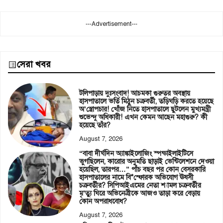
---Advertisement---
সেরা খবর
টলিপাড়ায় দুঃসংবাদ! আচমকা গুরুতর অবস্থায়
হাসপাতালে ভর্তি মিঠুন চক্রবর্তী, তড়িঘড়ি করতে হয়েছে
অ’স্ত্রোপচার! খোঁজ নিতে হাসপাতালে ছুটলেন মুখ্যমন্ত্রী
শুভেন্দু অধিকারী! এখন কেমন আছেন মহাগুরু? কী
হয়েছে তাঁর?
August 7, 2026
“বাবা দীর্ঘদিন অ্যাঙ্কাইলোজিং স্পন্ডাইলাইটিসে
ভুগছিলেন, কারোর অনুমতি ছাড়াই ভেন্টিলেশনে দেওয়া
হয়েছিল, তারপর…” পাঁচ বছর পর কোন বেসরকারি
হাসপাতালের নামে বি*স্ফোরক অভিযোগ ঊষসী
চক্রবর্তীর? সিপিআইএমের নেতা শ্যামল চক্রবর্তীর
মৃ’ত্যু ঘিরে অভিনেত্রীকে আজও তাড়া করে বেড়ায়
কোন অপরাধবোধ?
August 7, 2026