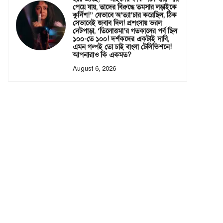
পেয়ে যায়, তাদের বিরুদ্ধে তমসার লড়াইকে
কুর্নিশ!” যেভাবে অ’ত্যা’চার করেছিল, ঠিক
সেভাবেই জবাব দিল! প্রশংসায় ভরল
নেটপাড়া, ‘তিলোত্তমা’র গতকালের পর্ব ছিল
১০০-তে ১০০! দর্শকদের একটাই দাবি,
এমন গল্পই তো চাই বাংলা টেলিভিশনে!
আপনারাও কি একমত?
August 6, 2026