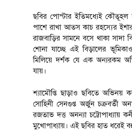
ছবির পোস্টার ইতিমধ্যেই কৌতূহল
পাশে রাখা আতস কাচ রহস্যের ইশার
রাজবাড়ির সামনে বসে থাকা সাদা বি
শোনা যাচ্ছে এই বিড়ালের ভূমিকাও
মিলিয়ে দর্শক যে এক অন্যরকম অ
যায়।
শ্যামৌপ্তি ছাড়াও ছবিতে অভিনয়
সোহিনী সেনগুপ্ত অর্জুন চক্রবর্তী অ
রজতাভ দত্ত অনন্যা চট্টোপাধ্যায় ক
মুখোপাধ্যায়। এই ছবির হাত ধরেই বহু