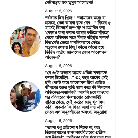
নেটপাড়ায় শুরু তুমুল আলোচনা!
August 6, 2026
“বাঁচতে দিন প্লিজ!” “আমাদের মধ্যে যা
হয়েছে, সেটা আমরা বুঝে নেব…” বিয়ের ৫
মাসেই ডিভোর্স জল্পনা! শ্যামৌপ্তির বলা
‘কোনও কথা বলতে আমার রুচিতে বাঁধছে’
থেকে অভিকার সঙ্গে বিবাহ বহির্ভূত সম্পর্ক
বিত’র্কের জেরে মানসিকভাবে ভেঙে
পড়লেন রণজয় বিষ্ণু! কাঁদো কাঁদো হয়ে
ভিডিও বার্তায় জানালেন কোন আবেগঘন
আবেদন?
August 6, 2026
“যে ৩টে অভ্যাস আমার প্রতিটা সকালকে
বদলে দিয়েছিল…” ৩২ বছর আগের সেই
ছবি পোস্ট করে আবেগঘন মীর! রেডিও
জীবনের শুরুর স্মৃতি ভাগ করে কী লিখলেন
অভিনেতা-সঞ্চালক? ‘আপনি চলে যাওয়ার
পর রবিবারের গল্পগুলোর রোমাঞ্চটাই
হারিয়ে গেছে, সেই কণ্ঠের জাদু খুব মিস
করি!’ একবার কি ফিরে আসা যায় না?
ভেসে এল অনুরাগীদের অসংখ্য অনুরোধ!
August 6, 2026
“তমসা শুধু প্রতিশো’ধ নিচ্ছে না, বরং
তিলোত্তমাদের জন্য ন্যায়বিচারের প্রতীক
হয়ে উঠছে!” “আইনের ফাঁক গলে যারা পার