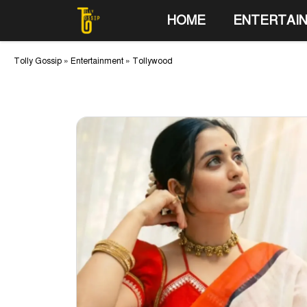
Skip
HOME
ENTERTAI
to
content
Tolly Gossip
»
Entertainment
»
Tollywood