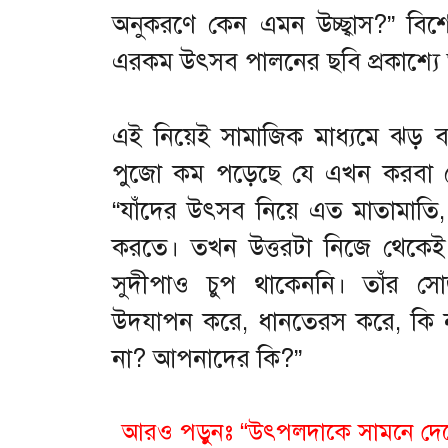
অনুকরণে কেন এমন উচ্ছ্বাস?” ব
এরকম উৎসব পালনের ছবি প্রকাশ্য
এই নিয়েই সামাজিক মাধ্যমে ঝড় ব
পুজো কম পড়েছে যে এখন করবা 
“যাঁদের উৎসব নিয়ে এত মাতামাতি, 
করতে। তখন উত্তরটা নিজে থেকে
সুদীপাও চুপ থাকেননি। তাঁর সো
উদযাপন করে, ধানতেরস করে, কি ন
না? আপনাদের কি?”
আরও পড়ুনঃ “উৎপলদাকে সামনে দেখে