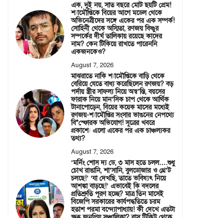
এক, দুই নয়, সাত বছরে মোট ছয়টি প্রেম!
শ্যামৌপ্তিকে বিয়ের আগে মডেল থেকে
অভিনেত্রীদের সঙ্গে একের পর এক সম্পর্ক!
সোহিনী থেকে অস্মিতা, রণজয় বিষ্ণুর
সম্পর্কের দীর্ঘ তালিকায় রয়েছে কাদের
নাম? কেন টিকিয়ে রাখতে পারেননি
একজনকেও?
August 7, 2026
মাঝরাতে নাকি শ্যামৌপ্তিকে বাড়ি থেকে
বেরিয়ে যেতে বাধ্য করেছিলেন রণজয়? বড়
পর্দায় স্ত্রীর সাফল্য নিয়ে অস্ব’স্তি, বয়সের
ফারাক নিয়ে মান’সিক চাপ থেকে আর্থিক
টানাপোড়েন, বিয়ের কয়েক মাসের মধ্যেই
রণজয়-শ্যামৌপ্তির সংসার ভাঙনের নেপথ্যে
বি*স্ফোরক অভিযোগ! সূত্রের খবরে
প্রকাশ্যে এলো একের পর এক চাঞ্চল্যকর
তথ্য?
August 7, 2026
‘মর্নিং শোস দ্য ডে, ৩ মাস হতে চলল….শুধু
চোখ রাঙানি, শা’সানি, বুলডোজার ও থ্রে’ট
চলছে!’ ‘যা দেখছি, তাতে ভবিষ্যৎ নিয়ে
আশঙ্কা বাড়ছে!’ এভাবেই কি বদলের
প্রতিশ্রুতি পূরণ হচ্ছে? মাত্র তিন মাসেই
বিজেপি সরকারের কার্যপদ্ধতিতে চরম
হতাশ পরমা বন্দ্যোপাধ্যায়! কী দেখে এতটা
ক্ষুব্ধ জনপ্রিয় সঞ্চালিকা? বাস টিকিট থেকে