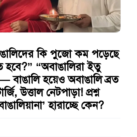
বাঙালিদের কি পুজো কম পড়েছে
 হবে?” “অবাঙালিরা ইতু
 — বাঙালি হয়েও অবাঙালি ব্রত
র্জি, উত্তাল নেটপাড়া! প্রশ্ন
‘বাঙালিয়ানা’ হারাচ্ছে কেন?