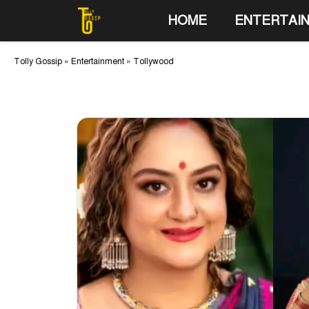
Skip
HOME
ENTERTAI
to
content
Tolly Gossip
»
Entertainment
»
Tollywood