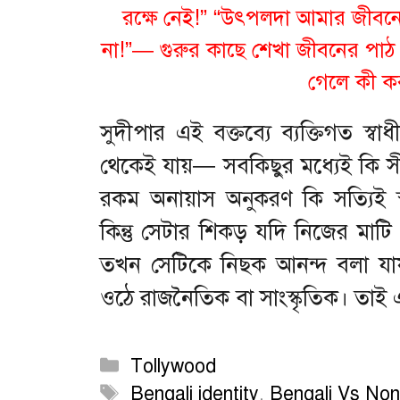
রক্ষে নেই!” “উৎপলদা আমার জীবনের
না!”— গুরুর কাছে শেখা জীবনের পাঠ 
গেলে কী ক
সুদীপার এই বক্তব্যে ব্যক্তিগত স্বা
থেকেই যায়— সবকিছুর মধ্যেই কি স
রকম অনায়াস অনুকরণ কি সত্যিই 
কিন্তু সেটার শিকড় যদি নিজের মাটি
তখন সেটিকে নিছক আনন্দ বলা যায় 
ওঠে রাজনৈতিক বা সাংস্কৃতিক। তাই 
Categories
Tollywood
Tags
Bengali identity
,
Bengali Vs Non-