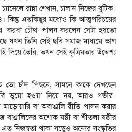
যানেলে রান্না শেখান, চালান নিজের বুটিক।
কিন্তু এতকিছুর মধ্যেও কি আত্মপরিচয়ের
পা যে ‘করবা চৌথ’ পালন করলেন সেটা হয়তো
শ্নটা উঠছে যখন তিনি সেই ছবি সমাজ মাধ্যমে ভাগ
িয়ে তৈরি, তখন সেই কৃত্রিমতার উদ্দেশ্য
তে তো চাঁদ পিছনে, সামনে কাকে দেখছেন
র ছবি ভুয়ো হওয়া নিয়ে নয়, আরও গভীর।
হয়ে মাড়োয়ারি বা অবাঙালি রীতি পালন করার
বাঙালিদের অশোক ষষ্ঠী বা শীতলা ষষ্ঠীর
নিজস্বতা থাকা সত্ত্বেও অন্যের সংস্কৃতির