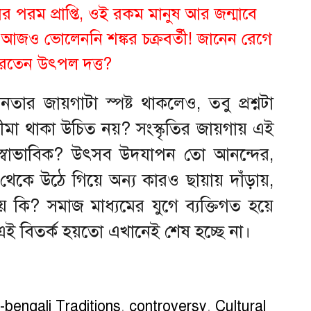
 পরম প্রাপ্তি, ওই রকম মানুষ আর জন্মাবে
আজও ভোলেননি শঙ্কর চক্রবর্তী! জানেন রেগে
রতেন উৎপল দত্ত?
ধীনতার জায়গাটা স্পষ্ট থাকলেও, তবু প্রশ্নটা
ীমা থাকা উচিত নয়? সংস্কৃতির জায়গায় এই
স্বাভাবিক? উৎসব উদযাপন তো আনন্দের,
 থেকে উঠে গিয়ে অন্য কারও ছায়ায় দাঁড়ায়,
কি? সমাজ মাধ্যমের যুগে ব্যক্তিগত হয়ে
এই বিতর্ক হয়তো এখানেই শেষ হচ্ছে না।
bengali Traditions
,
controversy
,
Cultural