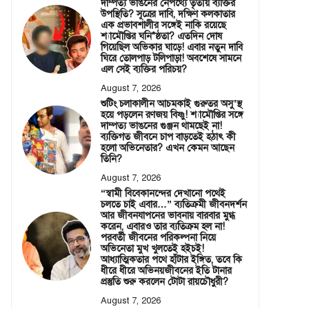
দাম্পত্য ভাঙনের নেপথ্যে তৃতীয় ব্যক্তির
উপস্থিতি? সূত্রের দাবি, দক্ষিণ কলকাতার
এক প্রভাবশালীর সঙ্গেই নাকি রয়েছে
শ্যামৌপ্তির ঘনি*ষ্ঠতা? এতদিন দোষ
গিয়েছিল অভিকার ঘাড়ে! এবার নতুন দাবি
ঘিরে তোলপাড় টলিপাড়া! অবশেষে সামনে
এল সেই ব্যক্তির পরিচয়?
August 7, 2026
শুটিং চলাকালীন আচমকাই গুরুতর অসু’স্থ
হয়ে পড়লেন রণজয় বিষ্ণু! শ্যামৌপ্তির সঙ্গে
দাম্পত্য ভাঙনের গুঞ্জন থামছেই না!
ব্যক্তিগত জীবনে চাপ বাড়তেই হঠাৎ কী
হলো অভিনেতার? এখন কেমন আছেন
তিনি?
August 7, 2026
“স্বামী বিবেকানন্দের দেখানো পথেই
চলতে চাই এবার…” ব্যতিক্রমী জীবনদর্শন
আর জীবনযাপনের ভাবনায় বারবার মুগ্ধ
করেন, এবারও তার ব্যতিক্রম হল না!
পরবর্তী জীবনের পরিকল্পনা নিয়ে
অভিনেতা মুখ খুলতেই হইচই!
আধ্যাত্মিকতার পথে হাঁটার ইঙ্গিত, তবে কি
ধীরে ধীরে অভিনয়জীবনের ইতি টানার
প্রস্তুতি শুরু করলেন টোটা রায়চৌধুরী?
August 7, 2026