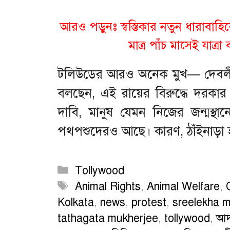
আরও পড়ুনঃ স্বস্তিকার নতুন ধারাবাহি
মাত্র পাঁচ মাসেই যাত্র
টলিউডের আরও অনেক মুখ— দেবলীন
বলছেন, এই রায়ের বিরুদ্ধে দরকা
দাবি, মানুষ যেমন নিজের জন্মস্
পথপশুদেরও আছে। কারণ, ঠাঁইনাড়া হ
Categories
Tollywood
Tags
Animal Rights
,
Animal Welfare
,
Kolkata
,
news
,
protest
,
sreelekha m
tathagata mukherjee
,
tollywood
,
আদ