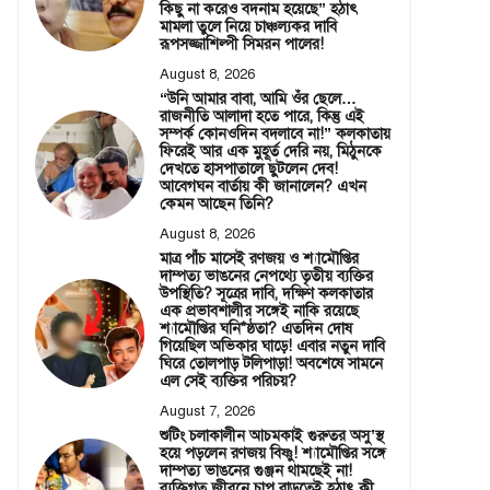
কিছু না করেও বদনাম হয়েছে” হঠাৎ
মামলা তুলে নিয়ে চাঞ্চল্যকর দাবি
রূপসজ্জাশিল্পী সিমরন পালের!
August 8, 2026
“উনি আমার বাবা, আমি ওঁর ছেলে…
রাজনীতি আলাদা হতে পারে, কিন্তু এই
সম্পর্ক কোনওদিন বদলাবে না!” কলকাতায়
ফিরেই আর এক মুহূর্ত দেরি নয়, মিঠুনকে
দেখতে হাসপাতালে ছুটলেন দেব!
আবেগঘন বার্তায় কী জানালেন? এখন
কেমন আছেন তিনি?
August 8, 2026
মাত্র পাঁচ মাসেই রণজয় ও শ্যামৌপ্তির
দাম্পত্য ভাঙনের নেপথ্যে তৃতীয় ব্যক্তির
উপস্থিতি? সূত্রের দাবি, দক্ষিণ কলকাতার
এক প্রভাবশালীর সঙ্গেই নাকি রয়েছে
শ্যামৌপ্তির ঘনি*ষ্ঠতা? এতদিন দোষ
গিয়েছিল অভিকার ঘাড়ে! এবার নতুন দাবি
ঘিরে তোলপাড় টলিপাড়া! অবশেষে সামনে
এল সেই ব্যক্তির পরিচয়?
August 7, 2026
শুটিং চলাকালীন আচমকাই গুরুতর অসু’স্থ
হয়ে পড়লেন রণজয় বিষ্ণু! শ্যামৌপ্তির সঙ্গে
দাম্পত্য ভাঙনের গুঞ্জন থামছেই না!
ব্যক্তিগত জীবনে চাপ বাড়তেই হঠাৎ কী