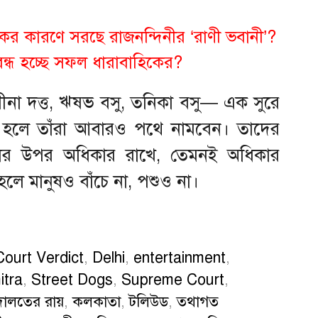
কের কারণে সরছে রাজনন্দিনীর ‘রাণী ভবানী’?
া বন্ধ হচ্ছে সফল ধারাবাহিকের?
া দত্ত, ঋষভ বসু, তনিকা বসু— এক সুরে
র হলে তাঁরা আবারও পথে নামবেন। তাদের
থানের উপর অধিকার রাখে, তেমনই অধিকার
লে মানুষও বাঁচে না, পশুও না।
Court Verdict
,
Delhi
,
entertainment
,
itra
,
Street Dogs
,
Supreme Court
,
ালতের রায়
,
কলকাতা
,
টলিউড
,
তথাগত