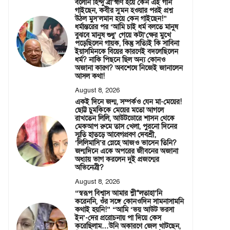
বলেনি হিন্দু ব্রা’হ্মণ হয়ে কেন এই গান
গাইছেন, কবীর সুমন হওয়ার পরই প্রশ্ন
উঠল মুস’লমান হয়ে কেন গাইছেন!”
ধর্মান্তরের পর ‘আমি চাই ধর্ম বলতে মানুষ
বুঝবে মানুষ শুধু’ গেয়ে কটা’ক্ষের মুখে
পড়েছিলেন গায়ক, কিন্তু সত্যিই কি সাবিনা
ইয়াসমিনকে বিয়ের কারণেই বদলেছিলেন
ধর্ম? নাকি পিছনে ছিল অন্য কোনও
অজানা কারণ? অবশেষে নিজেই জানালেন
আসল কথা!
August 8, 2026
একই দিনে জন্ম, সম্পর্কও যেন মা-মেয়ের!
ছোট্ট চুমকিকে মেয়ের মতো আগলে
রাখতেন লিলি, আউটডোরে শাসন থেকে
মেকআপ রুমে তাস খেলা, পুরনো দিনের
স্মৃতি হাতড়ে আবেগপ্রবণ দেবশ্রী,
‘লিলিমাসি’র স্নেহে আজও ভাসেন তিনি?
জন্মদিনে একে অপরের জীবনের অজানা
অধ্যায় ভাগ করলেন দুই প্রজন্মের
অভিনেত্রী?
August 8, 2026
“স্বরূপ বিশ্বাস আমার শ্লী*লতাহা’নি
করেননি, ওঁর সঙ্গে কোনওদিন সামনাসামনি
কথাই হয়নি!” “আমি ‘ভয় আউট ভরসা
ইন’-দের প্ররোচনায় পা দিয়ে কেস
করেছিলাম…উনি অকারণে জেল খাটছেন,