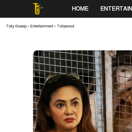
Skip
HOME
ENTERTAI
to
content
Tolly Gossip
»
Entertainment
»
Tollywood