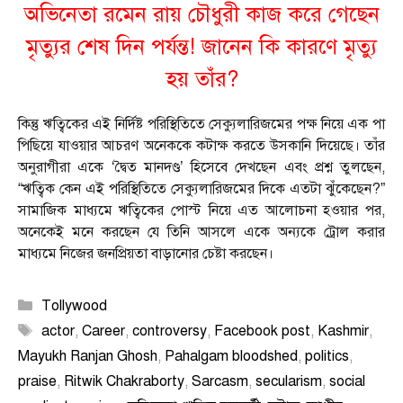
অভিনেতা রমেন রায় চৌধুরী কাজ করে গেছেন
মৃত্যুর শেষ দিন পর্যন্ত! জানেন কি কারণে মৃত্যু
হয় তাঁর?
কিন্তু ঋত্বিকের এই নির্দিষ্ট পরিস্থিতিতে সেক্যুলারিজমের পক্ষ নিয়ে এক পা
পিছিয়ে যাওয়ার আচরণ অনেককে কটাক্ষ করতে উসকানি দিয়েছে। তাঁর
অনুরাগীরা একে ‘দ্বৈত মানদণ্ড’ হিসেবে দেখছেন এবং প্রশ্ন তুলছেন,
“ঋত্বিক কেন এই পরিস্থিতিতে সেক্যুলারিজমের দিকে এতটা ঝুঁকেছেন?”
সামাজিক মাধ্যমে ঋত্বিকের পোস্ট নিয়ে এত আলোচনা হওয়ার পর,
অনেকেই মনে করছেন যে তিনি আসলে একে অন্যকে ট্রোল করার
মাধ্যমে নিজের জনপ্রিয়তা বাড়ানোর চেষ্টা করছেন।
Categories
Tollywood
Tags
actor
,
Career
,
controversy
,
Facebook post
,
Kashmir
,
Mayukh Ranjan Ghosh
,
Pahalgam bloodshed
,
politics
,
praise
,
Ritwik Chakraborty
,
Sarcasm
,
secularism
,
social