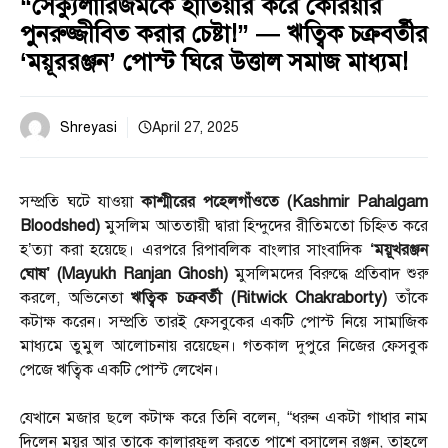
“সেক্যুলারিজমকে হাতিয়ার করে কেরিয়ার
পুনরুজ্জীবিত করার চেষ্টা!” — ঋত্বিক চক্রবর্তীর
‘ময়ূররঞ্জন’ পোস্ট ঘিরে উত্তাল সমাজ মাধ্যম!
Shreyasi
April 27, 2025
সম্প্রতি ঘটে যাওয়া
কাশ্মীরের পহেলগাঁওতে (Kashmir Pahalgam
Bloodshed)
মুসলিম আততায়ী দ্বারা হিন্দুদের রীতিমতো চিহ্নিত করে
হ’ত্যা করা হয়েছে। এরপরে রিপাবলিক বাংলার সাংবাদিক
‘ময়ূখরঞ্জন
ঘোষ’ (Mayukh Ranjan Ghosh)
মুসলিমদের বিরুদ্ধে প্রতিবাদ শুরু
করলে, অভিনেতা
ঋত্বিক চক্রবর্তী (Ritwick Chakraborty)
তাঁকে
কটাক্ষ করেন। সম্প্রতি তারই ফেসবুকের একটি পোস্ট নিয়ে সামাজিক
মাধ্যমে তুমুল আলোচনায় রয়েছেন। গতকাল দুপুরে নিজের ফেসবুক
পেজে ঋত্বিক একটি পোস্ট লেখেন।
যেখানে মজার ছলে কটাক্ষ করে তিনি বলেন, “ধরুন একটা গাধার নাম
দিলেন ময়ূর আর তাকে কালারফুল করতে পাশে বসালেন রঞ্জন, তাহলে