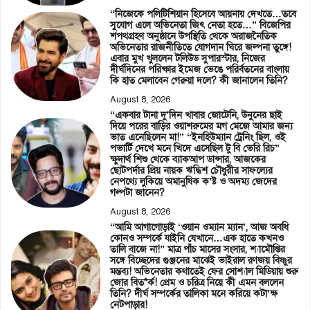
“নিজেকে পলিটিশিয়ান হিসেবে আয়নায় দেখতে…তবে
সুযোগ এলে অভিনেতা জিৎ নেতা হতে…” বিজেপির
শপথগ্রহণ অনুষ্ঠানে উপস্থিতি থেকে অরাজনৈতিক
অভিনেতার রাজনীতিতে যোগদান ঘিরে জল্পনা তুঙ্গে!
এবার মুখ খুললেন টলিউড সুপারস্টার, নিজের
দীর্ঘদিনের পরিষ্কার ইমেজ ভেঙে পরির্বতনের বাংলায়
কি হাত মেলাবেন গেরুয়া দলে? কী জানালেন তিনি?
August 8, 2026
“একবার টানা দু’দিন খাবার জোটেনি, উনুনের ছাই
দিয়ে পরের বাড়ির ওয়াশরুমের মগ মেজে আমার জন্য
ভাত এনেছিলেন মা!” “ইনহিউম্যান ট্রেনিং ছিল, ওই
পভার্টি দেখে মনে খিদে এসেছিল টু বি ভেরি রিচ”
ক্ষুদার্থ শিশু থেকে ব্যাকআপ ডান্সার, আজকের
ছোটপর্দার প্রিয় নায়ক ঋদ্ধিশ চৌধুরীর সাফল্যের
নেপথ্যে লুকিয়ে অমানুষিক ক’ষ্ট ও অদম্য জেদের
গল্পটা জানেন?
August 8, 2026
“আমি আগাগোড়াই ‘ওয়ান ওম্যান ম্যান’, আজ অবধি
কোনও সম্পর্কে যাইনি যেখানে…এক হাতে কখনও
তালি বাজে না!” মাত্র পাঁচ মাসের সংসার, শ্যামৌপ্তির
সঙ্গে বিচ্ছেদের গুঞ্জনের মাঝেই ভাইরাল রণজয় বিষ্ণুর
মন্তব্য! অভিনেতার কথাতেই ফের সোশ্যাল মিডিয়ায় শুরু
জোর বিত*র্ক! প্রেম ও চরিত্র নিয়ে কী এমন বললেন
তিনি? দীর্ঘ সম্পর্কের তালিকা মনে করিয়ে কটা’ক্ষ
নেটপাড়ার!