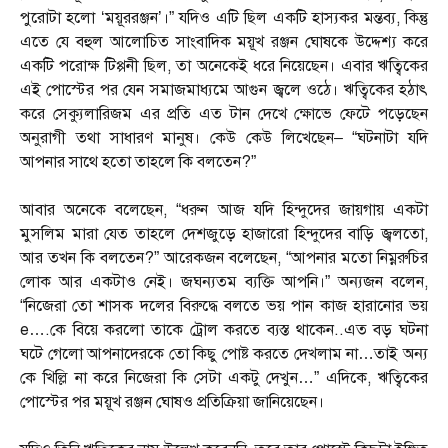
পুরোটা হলো ‘ময়ূররঞ্জন’।” যদিও এটি ছিল একটি হাস্যকর মন্তব্য, কিন্তু
এতে যে বহুল আলোচিত সাংবাদিক ময়ূখ রঞ্জন ঘোষকে উদ্দেশ্য করে
একটি পরোক্ষ টিপ্পনী ছিল, তা অনেকেই ধরে নিয়েছেন। এবার ঋত্বিকের
এই পোস্টের পর যেন সমাজমাধ্যমে আগুন জ্বলে ওঠে। ঋত্বিকের হঠাৎ
করে সেক্যুলারিজম এর প্রতি এত টান দেখে ক্ষোভে ফেটে পড়েছেন
অনুরাগী তথা সাধারণ মানুষ। কেউ কেউ লিখেছেন– “ঘটনাটা যদি
আপনার সাথে হতো তাহলে কি বলতেন?”
আবার অনেকে বলেছেন, “ধরুন আজ যদি হিন্দুদের জায়গায় একটা
মুসলিম মারা যেত তাহলে দেশজুড়ে হাজারো হিন্দুদের বাড়ি জ্বলতো,
আর তখন কি বলতেন?” আরেকজন বলেছেন, “আপনার মতো নিম্নরুচির
লোক আর একটাও নেই। জঘন্যতম ব্যক্তি আপনি।” অন্যজন বলেন,
“নিজেরা তো শাসক দলের বিরুদ্ধে বলতে ভয় পান কাজ হারানোর ভয়
e….কে বিয়ে করলো তাকে ট্রোল করতে ব্যস্ত থাকেন..এত বড় ঘটনা
ঘটে গেলো আপনাদেরকে তো কিছু পোষ্ট করতে দেখলাম না…তাই অন্য
কে খিল্লি না করে নিজেরা কি সেটা একটু দেখুন…” এদিকে, ঋত্বিকের
পোস্টের পর ময়ূখ রঞ্জন ঘোষও প্রতিক্রিয়া জানিয়েছেন।