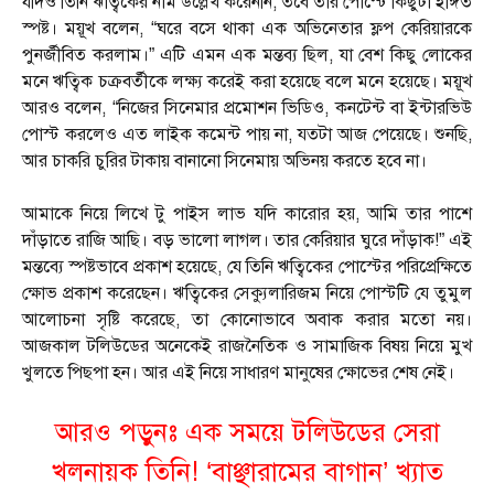
যদিও তিনি ঋত্বিকের নাম উল্লেখ করেননি, তবে তার পোস্টে কিছুটা ইঙ্গিত
স্পষ্ট। ময়ূখ বলেন, “ঘরে বসে থাকা এক অভিনেতার ফ্লপ কেরিয়ারকে
পুনর্জীবিত করলাম।” এটি এমন এক মন্তব্য ছিল, যা বেশ কিছু লোকের
মনে ঋত্বিক চক্রবর্তীকে লক্ষ্য করেই করা হয়েছে বলে মনে হয়েছে। ময়ূখ
আরও বলেন, “নিজের সিনেমার প্রমোশন ভিডিও, কনটেন্ট বা ইন্টারভিউ
পোস্ট করলেও এত লাইক কমেন্ট পায় না, যতটা আজ পেয়েছে। শুনছি,
আর চাকরি চুরির টাকায় বানানো সিনেমায় অভিনয় করতে হবে না।
আমাকে নিয়ে লিখে টু পাইস লাভ যদি কারোর হয়, আমি তার পাশে
দাঁড়াতে রাজি আছি। বড় ভালো লাগল। তার কেরিয়ার ঘুরে দাঁড়াক!” এই
মন্তব্যে স্পষ্টভাবে প্রকাশ হয়েছে, যে তিনি ঋত্বিকের পোস্টের পরিপ্রেক্ষিতে
ক্ষোভ প্রকাশ করেছেন। ঋত্বিকের সেক্যুলারিজম নিয়ে পোস্টটি যে তুমুল
আলোচনা সৃষ্টি করেছে, তা কোনোভাবে অবাক করার মতো নয়।
আজকাল টলিউডের অনেকেই রাজনৈতিক ও সামাজিক বিষয় নিয়ে মুখ
খুলতে পিছপা হন। আর এই নিয়ে সাধারণ মানুষের ক্ষোভের শেষ নেই।
আরও পড়ুনঃ
এক সময়ে টলিউডের সেরা
খলনায়ক তিনি! ‘বাঞ্ছারামের বাগান’ খ্যাত