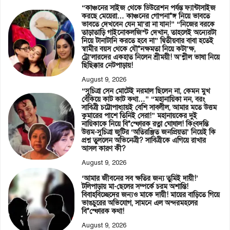
“কাঞ্চনের সাইজ থেকে ডিউরেশন পর্যন্ত ফ্যান্টাসাইজ
করছে মেয়েরা… কাঞ্চনের গোপনা*ঙ্গ নিয়ে ভাবতে
ভাবতে দেখবেন যেন মা’রা না যান!” “নিজের বরকে
তাড়াতাড়ি গাইনোকলজিস্ট দেখান, তাহলেই অন্যেরটা
নিয়ে টানাটানি করতে হবে না” দ্বিতীয়বার বাবা হতেই
স্বামীর বয়স থেকে যৌ*নক্ষমতা নিয়ে কটা’ক্ষ,
ট্রো’লারদের একহাত নিলেন শ্রীময়ী! অ’শ্লীল ভাষা নিয়ে
ছিছিক্কার নেটপাড়ায়!
August 9, 2026
“সুচিত্রা সেন মোটেই নরমাল ছিলেন না, কেমন মুখ
বেঁকিয়ে কাট কাট কথা…” “মহানায়িকা নন, বরং
সাবিত্রী চট্টোপাধ্যায়ই বেশি সাবলীল, আমার মতে উত্তম
কুমারের পাশে তিনিই সেরা!” মহানায়কের দুই
নায়িকাকে নিয়ে বি*স্ফোরক রত্না ঘোষাল! কিংবদন্তি
উত্তম-সুচিত্রা জুটির ‘অতিরঞ্জিত জনপ্রিয়তা’ নিয়েই কি
প্রশ্ন তুললেন অভিনেত্রী? সাবিত্রীকে এগিয়ে রাখার
আসল কারণ কী?
August 9, 2026
‘আমার জীবনের সব ক্ষতির জন্য তুমিই দায়ী!’
টলিপাড়ায় মা-ছেলের সম্পর্কে চরম অশান্তি!
বিবাহবিচ্ছেদের জন্যও মাকে দায়ী! মায়ের বাড়িতে গিয়ে
ভাঙচুরের অভিযোগ, সামনে এল অন্দরমহলের
বি*স্ফোরক কথা!
August 9, 2026