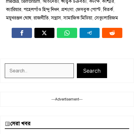
media
,
terrorism
,
অভিনেতা
,
ঋত্বিক চক্রবর্তী
,
কটাক্ষ
,
কাশ্মীর
,
ক্যারিয়ার
,
পহেলগাঁও হিন্দু নিধন
,
প্রশংসা
,
ফেসবুক পোস্ট
,
বিতর্ক
,
ময়ূখরঞ্জন ঘোষ
,
রাজনীতি
,
সন্ত্রাস
,
সামাজিক মিডিয়া
,
সেক্যুলারিজম
Search
Search
---Advertisement---
সেরা খবর