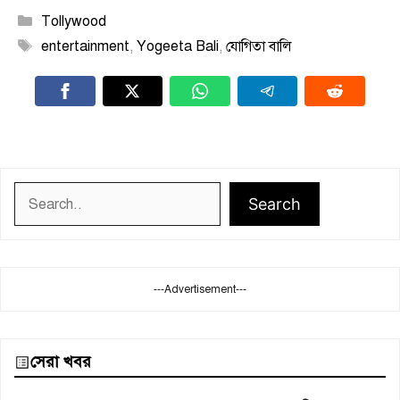
Categories
Tollywood
Tags
entertainment
,
Yogeeta Bali
,
যোগিতা বালি
Search
Search
---Advertisement---
সেরা খবর